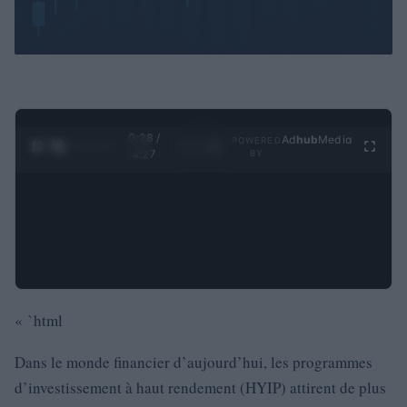
0:28 /
Ad
hub
Media
POWERED
1
/
4
4:27
BY
« `html
Dans le monde financier d’aujourd’hui, les programmes
d’investissement à haut rendement (HYIP) attirent de plus