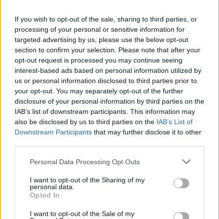
If you wish to opt-out of the sale, sharing to third parties, or
Continuez la lecture
processing of your personal or sensitive information for
targeted advertising by us, please use the below opt-out
section to confirm your selection. Please note that after your
LA FINANCE
opt-out request is processed you may continue seeing
interest-based ads based on personal information utilized by
us or personal information disclosed to third parties prior to
your opt-out. You may separately opt-out of the further
disclosure of your personal information by third parties on the
IAB’s list of downstream participants. This information may
also be disclosed by us to third parties on the
IAB’s List of
Downstream Participants
that may further disclose it to other
third parties.
Please note that this website/app uses one or more Google
Personal Data Processing Opt Outs
services and may gather and store information including but
not limited to your visit or usage behaviour. You may click to
I want to opt-out of the Sharing of my
personal data.
grant or deny consent to Google and its third-party tags to
Optimiser la gestion des risques avec un cadre structuré et
Opted In
use your data for below specified purposes in below Google
efficace
consent section.
I want to opt-out of the Sale of my
Camille Durand · 8 Août 2026