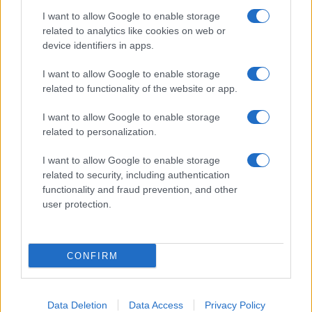
I want to allow Google to enable storage
related to analytics like cookies on web or
device identifiers in apps.
I want to allow Google to enable storage
related to functionality of the website or app.
I want to allow Google to enable storage
related to personalization.
Comment un job d’été au Bon Marché a façonné une carrière
I want to allow Google to enable storage
en finance
related to security, including authentication
functionality and fraud prevention, and other
Juliette Bernard · 8 Août 2026
user protection.
COTATIONS CRYPTO
CONFIRM
Nom
Prix
Data Deletion
Data Access
Privacy Policy