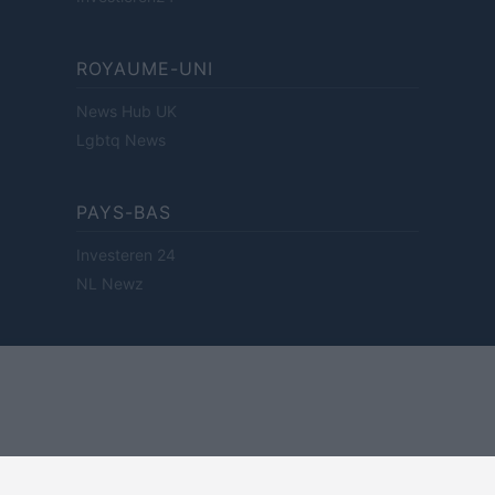
ROYAUME-UNI
News Hub UK
Lgbtq News
PAYS-BAS
Investeren 24
NL Newz