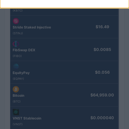
$83,270.00
Kinza Babylon Staked BTC
(KBTC)
$16.49
Stride Staked Injective
(STINJ)
$0.0085
FibSwap DEX
(FIBO)
$0.056
EquityPay
(EQPAY)
$64,959.00
Bitcoin
(BTC)
$0.000040
VNST Stablecoin
(VNST)