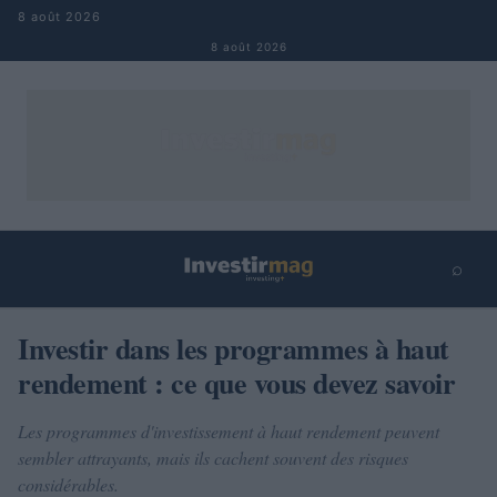
Aller au contenu
8 août 2026
8 août 2026
⌕
×
⌕
Investir dans les programmes à haut
Rechercher
rendement : ce que vous devez savoir
Les programmes d'investissement à haut rendement peuvent
sembler attrayants, mais ils cachent souvent des risques
considérables.