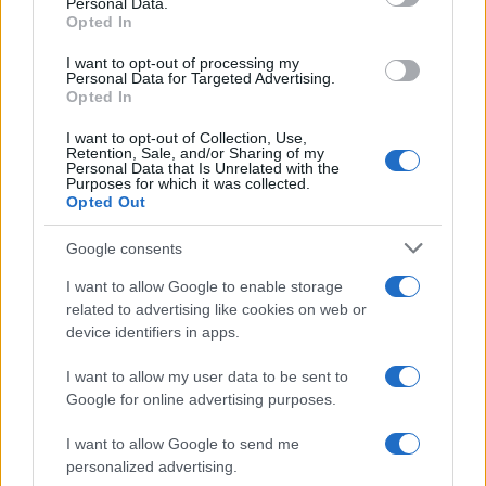
Personal Data.
Opted In
LA FINANCE
I want to opt-out of processing my
Personal Data for Targeted Advertising.
Opted In
I want to opt-out of Collection, Use,
Retention, Sale, and/or Sharing of my
Personal Data that Is Unrelated with the
Purposes for which it was collected.
Opted Out
Google consents
I want to allow Google to enable storage
related to advertising like cookies on web or
device identifiers in apps.
Biais cognitifs en trading : stratégies pour une prise de décision
rationnelle
I want to allow my user data to be sent to
Camille Durand · 8 Août 2026
Google for online advertising purposes.
LA FINANCE
I want to allow Google to send me
personalized advertising.