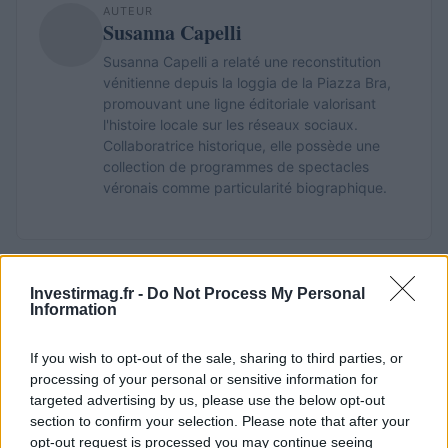
AUTEUR
Susanna Capelli
Susanna Capelli a relaté une reconstitution
vénitienne depuis la loggia de la Piazza Bra,
promouvant une ligne éditoriale valorisant
l'histoire locale sur les réseaux sociaux.
Collaboratrice historique, elle possède une
collection de programmes de spectacles
véronais comme particularité biographique.
Investirmag.fr -
Do Not Process My Personal
Information
If you wish to opt-out of the sale, sharing to third parties, or
processing of your personal or sensitive information for
targeted advertising by us, please use the below opt-out
section to confirm your selection. Please note that after your
opt-out request is processed you may continue seeing