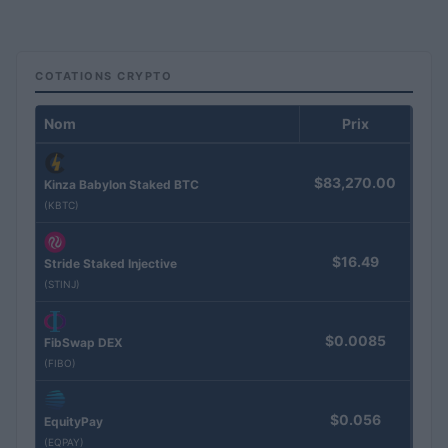
COTATIONS CRYPTO
Nom
Prix
$83,270.00
Kinza Babylon Staked BTC
(KBTC)
$16.49
Stride Staked Injective
(STINJ)
$0.0085
FibSwap DEX
(FIBO)
$0.056
EquityPay
(EQPAY)