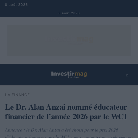
Aller au contenu
8 août 2026
8 août 2026
⌕
×
⌕
LA FINANCE
Rechercher
Le Dr. Alan Anzai nommé éducateur
financier de l’année 2026 par le WCI
Annonce : le Dr. Alan Anzai a été choisi pour le prix 2026
d'éducateur financier par le WCI, une reconnaissance relayée par