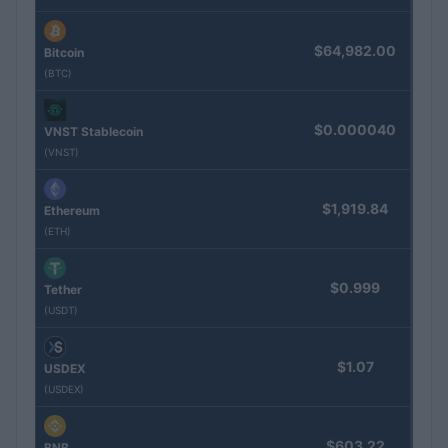
$64,982.00
Bitcoin
(BTC)
$0.000040
VNST Stablecoin
(VNST)
$1,919.84
Ethereum
(ETH)
$0.999
Tether
(USDT)
$1.07
USDEX
(USDEX)
$603.22
BNB