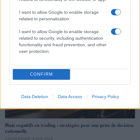
Optimiser la gestion des risques avec un cadre structuré et
I want to allow Google to enable storage
efficace
related to personalization.
Camille Durand · 8 Août 2026
I want to allow Google to enable storage
related to security, including authentication
LA FINANCE
functionality and fraud prevention, and other
user protection.
CONFIRM
Data Deletion
Data Access
Privacy Policy
Biais cognitifs en trading : stratégies pour une prise de décision
rationnelle
Camille Durand · 8 Août 2026