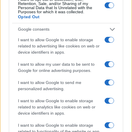
Retention, Sale, and/or Sharing of my
Personal Data that Is Unrelated with the
Purposes for which it was collected.
Opted Out
Google consents
Alice Lhabouz : parcours d’une entrepreneuse dans la finance
I want to allow Google to enable storage
related to advertising like cookies on web or
Thomas Lefevre · 8 Août 2026
device identifiers in apps.
LA FINANCE
I want to allow my user data to be sent to
Google for online advertising purposes.
I want to allow Google to send me
personalized advertising.
I want to allow Google to enable storage
related to analytics like cookies on web or
device identifiers in apps.
I want to allow Google to enable storage
related to functionality of the website or app.