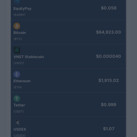
$0.056
EquityPay
(EQPAY)
$64,923.00
Bitcoin
(BTC)
$0.000040
VNST Stablecoin
(VNST)
$1,915.02
Ethereum
(ETH)
$0.999
Tether
(USDT)
$1.07
USDEX
(USDEX)