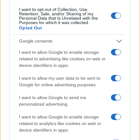
I want to opt-out of Collection, Use,
Retention, Sale, and/or Sharing of my
Personal Data that Is Unrelated with the
Purposes for which it was collected.
Opted Out
Google consents
I want to allow Google to enable storage
Brent chute de 8,3 % : le pétrole en net repli malgré un or
related to advertising like cookies on web or
résilient
device identifiers in apps.
Juliette Bernard · 6 Août 2026
I want to allow my user data to be sent to
Google for online advertising purposes.
NEWS
I want to allow Google to send me
personalized advertising.
I want to allow Google to enable storage
related to analytics like cookies on web or
device identifiers in apps.