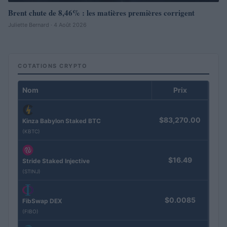
Brent chute de 8,46% : les matières premières corrigent
Juliette Bernard · 4 Août 2026
COTATIONS CRYPTO
Nom
Prix
$83,270.00
Kinza Babylon Staked BTC
(KBTC)
$16.49
Stride Staked Injective
(STINJ)
$0.0085
FibSwap DEX
(FIBO)