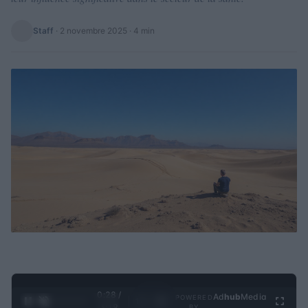
Staff
·
2 novembre 2025
· 4 min
0:29 /
Ad
hub
Media
POWERED
1
/
4
3:19
BY