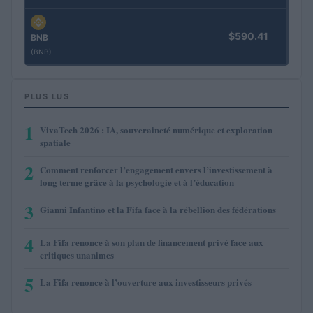
$590.41
BNB
(BNB)
PLUS LUS
1
VivaTech 2026 : IA, souveraineté numérique et exploration
spatiale
2
Comment renforcer l’engagement envers l’investissement à
long terme grâce à la psychologie et à l’éducation
3
Gianni Infantino et la Fifa face à la rébellion des fédérations
4
La Fifa renonce à son plan de financement privé face aux
critiques unanimes
5
La Fifa renonce à l’ouverture aux investisseurs privés