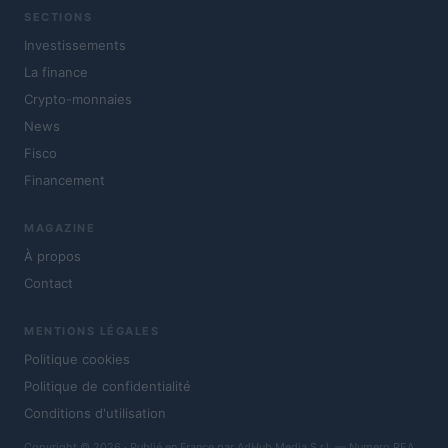
SECTIONS
Investissements
La finance
Crypto-monnaies
News
Fisco
Financement
MAGAZINE
À propos
Contact
MENTIONS LÉGALES
Politique cookies
Politique de confidentialité
Conditions d'utilisation
Copyright © 2026 · Publié en France par AdHub Media S.r.l. — Numero REA