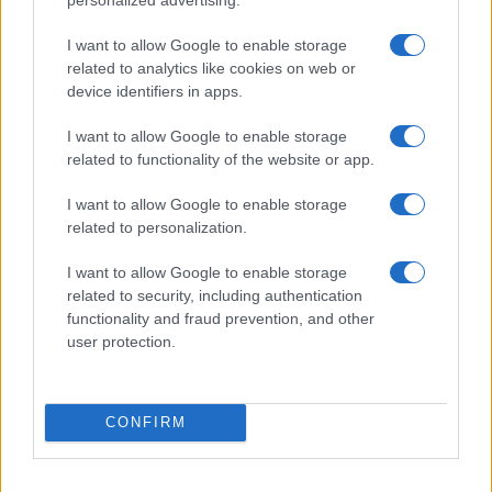
I want to allow Google to enable storage
$1,919.10
Ethereum
related to analytics like cookies on web or
(ETH)
device identifiers in apps.
$0.999
I want to allow Google to enable storage
Tether
related to functionality of the website or app.
(USDT)
I want to allow Google to enable storage
$1.07
USDEX
related to personalization.
(USDEX)
I want to allow Google to enable storage
related to security, including authentication
$594.38
BNB
functionality and fraud prevention, and other
(BNB)
user protection.
PLUS LUS
CONFIRM
1
VivaTech 2026 : IA, souveraineté numérique et exploration
spatiale