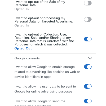
consent section.
I want to opt-out of the Sale of my
$83,270.00
Personal Data.
Kinza Babylon Staked BTC
Opted In
(KBTC)
I want to opt-out of processing my
Personal Data for Targeted Advertising.
$16.49
Stride Staked Injective
Opted In
(STINJ)
I want to opt-out of Collection, Use,
Retention, Sale, and/or Sharing of my
Personal Data that Is Unrelated with the
$0.0085
FibSwap DEX
Purposes for which it was collected.
(FIBO)
Opted Out
Google consents
$0.056
EquityPay
(EQPAY)
I want to allow Google to enable storage
related to advertising like cookies on web or
device identifiers in apps.
$64,959.00
Bitcoin
(BTC)
I want to allow my user data to be sent to
Google for online advertising purposes.
$0.000040
VNST Stablecoin
I want to allow Google to send me
(VNST)
personalized advertising.