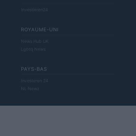
Investieren24
ROYAUME-UNI
News Hub UK
Lgbtq News
PAYS-BAS
Investeren 24
NL Newz