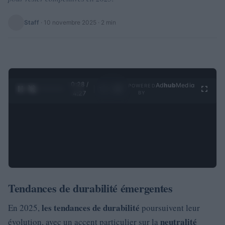
Staff
·
10 novembre 2025
· 2 min
0:28 /
Ad
hub
Media
POWERED
1
/
4
4:27
BY
Tendances de durabilité émergentes
les tendances de durabilité
En 2025,
poursuivent leur
neutralité
évolution, avec un accent particulier sur la