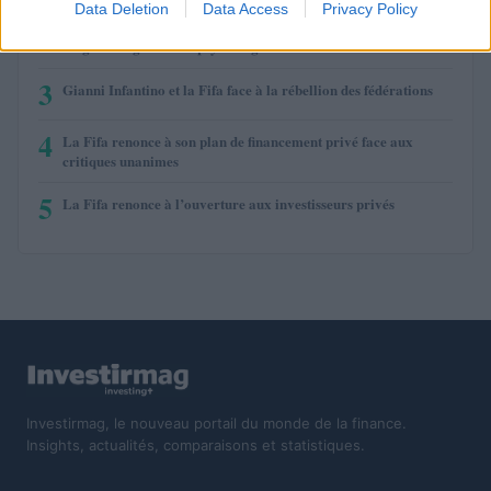
Data Deletion
Data Access
Privacy Policy
2
Comment renforcer l’engagement envers l’investissement à
long terme grâce à la psychologie et à l’éducation
3
Gianni Infantino et la Fifa face à la rébellion des fédérations
4
La Fifa renonce à son plan de financement privé face aux
critiques unanimes
5
La Fifa renonce à l’ouverture aux investisseurs privés
Investirmag, le nouveau portail du monde de la finance.
Insights, actualités, comparaisons et statistiques.