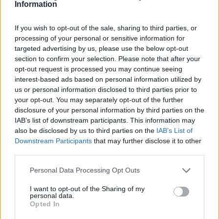
Information
If you wish to opt-out of the sale, sharing to third parties, or
processing of your personal or sensitive information for
targeted advertising by us, please use the below opt-out
section to confirm your selection. Please note that after your
opt-out request is processed you may continue seeing
interest-based ads based on personal information utilized by
us or personal information disclosed to third parties prior to
your opt-out. You may separately opt-out of the further
disclosure of your personal information by third parties on the
Brent chute de 8,3 % : le pétrole en net repli malgré un or
IAB’s list of downstream participants. This information may
résilient
also be disclosed by us to third parties on the
IAB’s List of
Juliette Bernard · 6 Août 2026
Downstream Participants
that may further disclose it to other
third parties.
Please note that this website/app uses one or more Google
Personal Data Processing Opt Outs
COTATIONS CRYPTO
services and may gather and store information including but
not limited to your visit or usage behaviour. You may click to
I want to opt-out of the Sharing of my
personal data.
grant or deny consent to Google and its third-party tags to
Nom
Prix
Opted In
use your data for below specified purposes in below Google