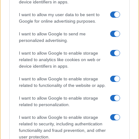
device identifiers in apps.
I want to allow my user data to be sent to
Google for online advertising purposes.
I want to allow Google to send me
Brent chute de 8,3% : les matières premières corrigent en août
personalized advertising.
2026
I want to allow Google to enable storage
Juliette Bernard · 7 Août 2026
related to analytics like cookies on web or
device identifiers in apps.
NEWS
I want to allow Google to enable storage
related to functionality of the website or app.
I want to allow Google to enable storage
related to personalization.
I want to allow Google to enable storage
related to security, including authentication
functionality and fraud prevention, and other
user protection.