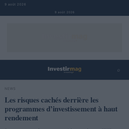
Aller au contenu
9 août 2026
9 août 2026
⌕
×
⌕
NEWS
Rechercher
Les risques cachés derrière les
programmes d’investissement à haut
rendement