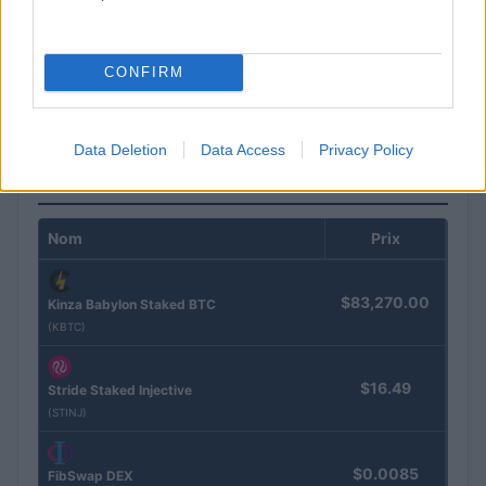
Brent chute de 8,3 % : le pétrole en net repli malgré un or
résilient
CONFIRM
Juliette Bernard · 6 Août 2026
Data Deletion
Data Access
Privacy Policy
COTATIONS CRYPTO
Nom
Prix
$83,270.00
Kinza Babylon Staked BTC
(KBTC)
$16.49
Stride Staked Injective
(STINJ)
$0.0085
FibSwap DEX