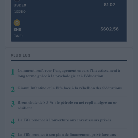
$1.07
USDEX
(USDEX)
$602.56
BNB
(BNB)
PLUS LUS
1
Comment renforcer l’engagement envers l’investissement à
long terme grâce à la psychologie et à l’éducation
2
Gianni Infantino et la Fifa face à la rébellion des fédérations
3
Brent chute de 8,3 % : le pétrole en net repli malgré un or
résilient
4
La Fifa renonce à l’ouverture aux investisseurs privés
5
La Fifa renonce à son plan de financement privé face aux