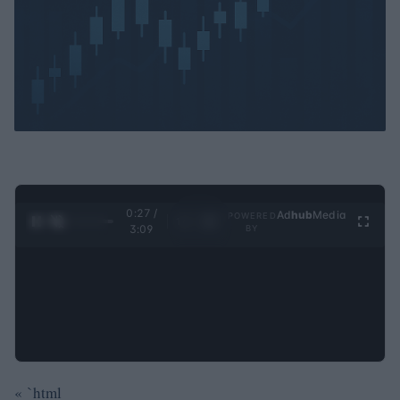
0:28 /
Ad
hub
Media
POWERED
1
/
4
3:09
BY
« `html