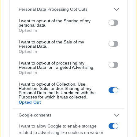
Please note that this website/app uses one or more Google
Personal Data Processing Opt Outs
services and may gather and store information including but
not limited to your visit or usage behaviour. You may click to
I want to opt-out of the Sharing of my
personal data.
grant or deny consent to Google and its third-party tags to
Opted In
use your data for below specified purposes in below Google
consent section.
I want to opt-out of the Sale of my
Personal Data.
Opted In
I want to opt-out of processing my
Personal Data for Targeted Advertising.
La guerre des géants de la tech : Apple contre OpenAI
Opted In
Juliette Bernard · 7 Août 2026
I want to opt-out of Collection, Use,
Retention, Sale, and/or Sharing of my
NEWS
Personal Data that Is Unrelated with the
Purposes for which it was collected.
Opted Out
Google consents
I want to allow Google to enable storage
related to advertising like cookies on web or