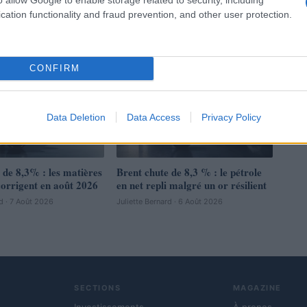
cation functionality and fraud prevention, and other user protection.
CONFIRM
NEWS
Data Deletion
Data Access
Privacy Policy
 de 8,3% : les matières
Brent chute de 8,3 % : le pétrole
orrigent en août 2026
en net repli malgré un or résilient
rd · 7 Août 2026
Juliette Bernard · 6 Août 2026
SECTIONS
MAGAZINE