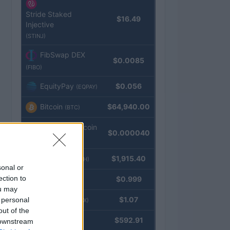
Stride Staked
$16.49
Injective
(STINJ)
FibSwap DEX
$0.0085
(FIBO)
EquityPay
$0.056
(EQPAY)
Bitcoin
$64,940.00
(BTC)
VNST Stablecoin
$0.000040
(VNST)
Ethereum
$1,915.40
(ETH)
sonal or
ection to
Tether
$0.999
(USDT)
ou may
USDEX
$1.07
 personal
(USDEX)
out of the
BNB
$592.91
 downstream
(BNB)