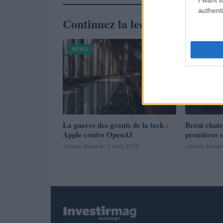
authenti
Continuez la lecture
NEWS
NEWS
La guerre des géants de la tech :
Brent chute
Apple contre OpenAI
premières c
Juliette Bernard · 7 Août 2026
Juliette Berna