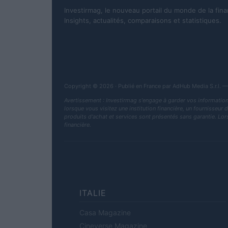
Investirmag, le nouveau portail du monde de la fina
Insights, actualités, comparaisons et statistiques.
Copyright © 2026 · Publié en France par AdHub Media S.r.l
Avertissement : Investirmag s'engage à garder vos information
lorsque vous visitez une institution financière, un fournisseur 
produits d'achat et services sont présentés sans garantie. Lors 
financière.
ITALIE
Casa Magazine
Cineverse Magazine