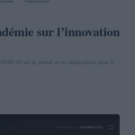
onnaies
Financement
ndémie sur l’innovation
VID-19 sur la fintech et ses implications pour le
Ad
hub
Media
POWERED BY