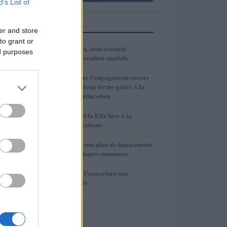
B’s List of
PLUS LUS
er and store
to grant or
1
VivaTech 2026 : IA, souveraineté
ed purposes
numérique et exploration spatiale
2
Comment renforcer l’engagement envers
l’investissement à long terme grâce à la
psychologie et à l’éducation
3
Gianni Infantino et la Fifa face à la
rébellion des fédérations
4
La Fifa renonce à son plan de financement
privé face aux critiques unanimes
5
La Fifa renonce à l’ouverture aux
investisseurs privés