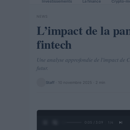
Investissements
La finance
Crypto-m
NEWS
L’impact de la pa
fintech
Une analyse approfondie de l'impact de CO
futur.
Staff
·
10 novembre 2025
· 2 min
0:06 / 3:09
1
/
4