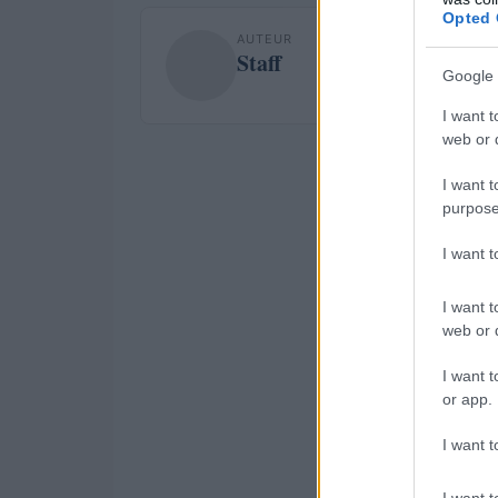
Opted 
AUTEUR
Staff
Google 
I want t
web or d
I want t
purpose
I want 
I want t
web or d
I want t
or app.
I want t
I want t