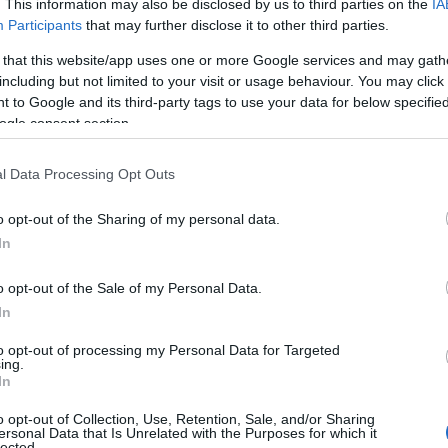
. This information may also be disclosed by us to third parties on the
IA
Participants
that may further disclose it to other third parties.
 that this website/app uses one or more Google services and may gath
including but not limited to your visit or usage behaviour. You may click 
 to Google and its third-party tags to use your data for below specifi
ogle consent section.
si significatives. Les régulateurs, tels que la BCE et la
l Data Processing Opt Outs
bre entre innovation et protection des investisseurs. Il
o opt-out of the Sharing of my personal data.
compliance
nt pas de répondre aux exigences de
, mais
In
turs dans un marché en perpétuelle évolution.
o opt-out of the Sale of my Personal Data.
r post-COVID-19, les perspectives pour le secteur
In
est crucial d’aborder ces opportunités avec un
to opt-out of processing my Personal Data for Targeted
ing.
enue aux données et aux métriques financières. La
In
 doit être durable et informée.
o opt-out of Collection, Use, Retention, Sale, and/or Sharing
ersonal Data that Is Unrelated with the Purposes for which it
lected.