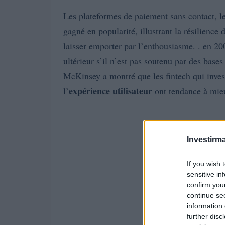
Les plateformes de paiement sans contact, le
gagné en popularité, illustrant la résilience 
laisser emporter par l’enthousiasme. . en 2
ultérieur s’il n’est pas soutenu par des bases
McKinsey a montré que les fintech qui inves
expérience utilisateur
l’
ont tendance à mieu
Investirma
If you wish 
sensitive in
confirm you
continue se
information 
further disc