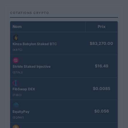
COTATIONS CRYPTO
Nom
Prix
$83,270.00
Kinza Babylon Staked BTC
(KBTC)
$16.49
Stride Staked Injective
(STINJ)
$0.0085
FibSwap DEX
(FIBO)
$0.056
EquityPay
(EQPAY)