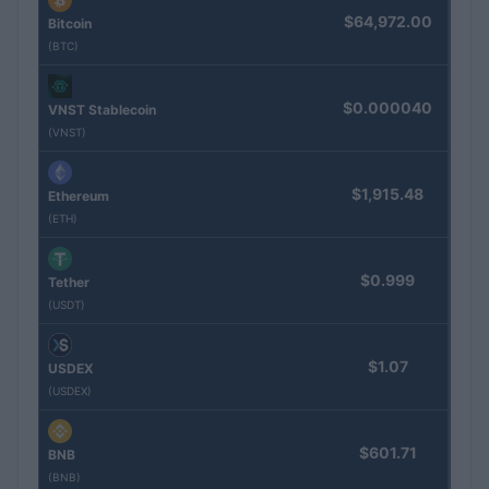
$64,972.00
Bitcoin
(BTC)
$0.000040
VNST Stablecoin
(VNST)
$1,915.48
Ethereum
(ETH)
$0.999
Tether
(USDT)
$1.07
USDEX
(USDEX)
$601.71
BNB
(BNB)