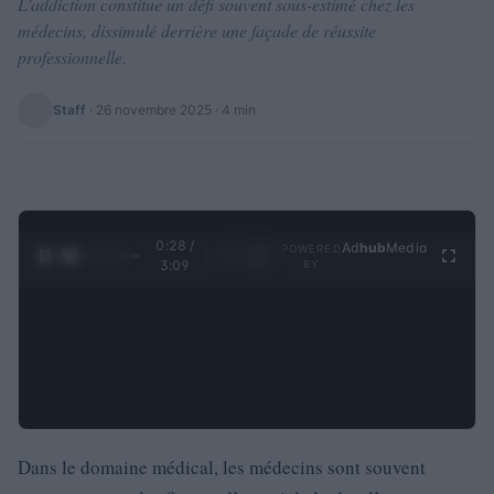
L'addiction constitue un défi souvent sous-estimé chez les
médecins, dissimulé derrière une façade de réussite
professionnelle.
Staff
·
26 novembre 2025
· 4 min
0:29 /
Ad
hub
Media
POWERED
1
/
4
3:09
BY
Dans le domaine médical, les médecins sont souvent