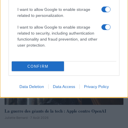
Justice américaine bloque la salle de bal de Trump : une
I want to allow Google to enable storage
décision qualifiée de « menace pour la sécurité nationale »
related to personalization.
Juliette Bernard · 9 Août 2026
I want to allow Google to enable storage
NEWS
related to security, including authentication
functionality and fraud prevention, and other
user protection.
CONFIRM
Data Deletion
Data Access
Privacy Policy
La guerre des géants de la tech : Apple contre OpenAI
Juliette Bernard · 7 Août 2026