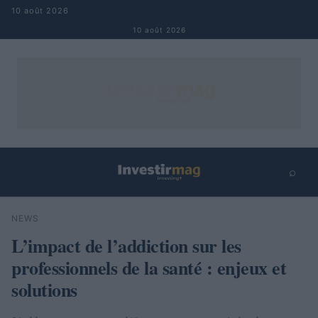
Aller au contenu
10 août 2026
10 août 2026
⌕
×
⌕
NEWS
Rechercher
L’impact de l’addiction sur les
professionnels de la santé : enjeux et
solutions