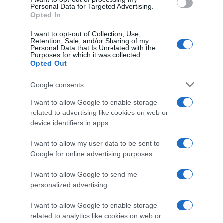
Personal Data for Targeted Advertising.
Opted In
I want to opt-out of Collection, Use,
Brent chute de 8,3 % : le pétrole en net repli malgré un or
Retention, Sale, and/or Sharing of my
Personal Data that Is Unrelated with the
résilient
Purposes for which it was collected.
Juliette Bernard · 6 Août 2026
Opted Out
Google consents
I want to allow Google to enable storage
COTATIONS CRYPTO
related to advertising like cookies on web or
device identifiers in apps.
Nom
Prix
I want to allow my user data to be sent to
Google for online advertising purposes.
$83,270.00
Kinza Babylon Staked BTC
(KBTC)
I want to allow Google to send me
personalized advertising.
$16.49
Stride Staked Injective
I want to allow Google to enable storage
(STINJ)
related to analytics like cookies on web or