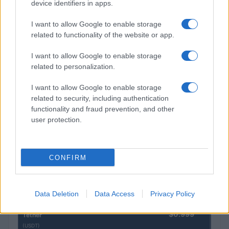
device identifiers in apps.
$0.0085
FibSwap DEX
I want to allow Google to enable storage
(FIBO)
related to functionality of the website or app.
$0.056
EquityPay
I want to allow Google to enable storage
(EQPAY)
related to personalization.
I want to allow Google to enable storage
$64,940.00
Bitcoin
related to security, including authentication
(BTC)
functionality and fraud prevention, and other
user protection.
$0.000040
VNST Stablecoin
(VNST)
CONFIRM
$1,917.48
Ethereum
(ETH)
Data Deletion
Data Access
Privacy Policy
$0.999
Tether
(USDT)