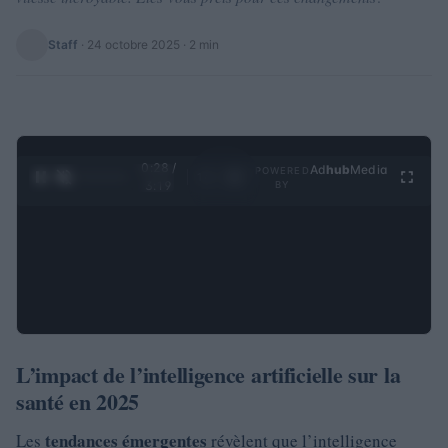
Staff
·
24 octobre 2025
· 2 min
0:29 /
Ad
hub
Media
POWERED
1
/
4
3:19
BY
L’impact de l’intelligence artificielle sur la
santé en 2025
tendances émergentes
Les
révèlent que l’intelligence