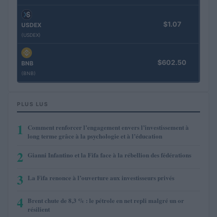
$1.07
USDEX
(USDEX)
$602.50
BNB
(BNB)
PLUS LUS
1
Comment renforcer l’engagement envers l’investissement à
long terme grâce à la psychologie et à l’éducation
2
Gianni Infantino et la Fifa face à la rébellion des fédérations
3
La Fifa renonce à l’ouverture aux investisseurs privés
4
Brent chute de 8,3 % : le pétrole en net repli malgré un or
résilient