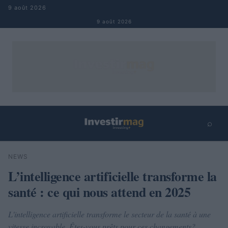
Aller au contenu
9 août 2026
9 août 2026
⌕
×
⌕
NEWS
Rechercher
L’intelligence artificielle transforme la
santé : ce qui nous attend en 2025
L'intelligence artificielle transforme le secteur de la santé à une
vitesse incroyable. Êtes-vous prêts pour ces changements?