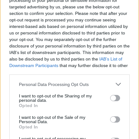
processing of your personal or sensitive information for
targeted advertising by us, please use the below opt-out
section to confirm your selection. Please note that after your
opt-out request is processed you may continue seeing
interest-based ads based on personal information utilized by
us or personal information disclosed to third parties prior to
your opt-out. You may separately opt-out of the further
disclosure of your personal information by third parties on the
Brent chute de 8,3% : les matières premières corrigent en août
IAB’s list of downstream participants. This information may
2026
also be disclosed by us to third parties on the
IAB’s List of
Juliette Bernard · 7 Août 2026
Downstream Participants
that may further disclose it to other
third parties.
NEWS
Please note that this website/app uses one or more Google
Personal Data Processing Opt Outs
services and may gather and store information including but
not limited to your visit or usage behaviour. You may click to
I want to opt-out of the Sharing of my
personal data.
grant or deny consent to Google and its third-party tags to
Opted In
use your data for below specified purposes in below Google
consent section.
I want to opt-out of the Sale of my
Personal Data.
Opted In
I want to opt-out of processing my