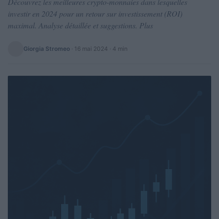
Découvrez les meilleures crypto-monnaies dans lesquelles
investir en 2024 pour un retour sur investissement (ROI)
maximal. Analyse détaillée et suggestions. Plus
Giorgia Stromeo
·
16 mai 2024
· 4 min