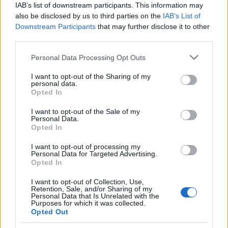
IAB’s list of downstream participants. This information may
adopté par la Fondation TON. Toncoin permet des
also be disclosed by us to third parties on the
IAB’s List of
transactions rapides et sécurisées, avec une augmentation
Downstream Participants
that may further disclose it to other
de valeur de 141 % par rapport à l’année dernière,
third parties.
atteignant une capitalisation boursière d’environ 18,9
Please note that this website/app uses one or more Google
Personal Data Processing Opt Outs
milliards de dollars
services and may gather and store information including but
not limited to your visit or usage behaviour. You may click to
I want to opt-out of the Sharing of my
personal data.
.
grant or deny consent to Google and its third-party tags to
Opted In
use your data for below specified purposes in below Google
consent section.
Ces crypto-monnaies représentent certaines des meilleures
I want to opt-out of the Sale of my
Personal Data.
opportunités d’investissement pour 2024, grâce à leur
Opted In
retour sur investissement (ROI) élevé. Il est essentiel de
I want to opt-out of processing my
toujours faire des recherches approfondies avant d’investir
Personal Data for Targeted Advertising.
Opted In
.
I want to opt-out of Collection, Use,
Retention, Sale, and/or Sharing of my
Personal Data that Is Unrelated with the
Purposes for which it was collected.
Opted Out
AUTEUR