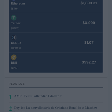
$1,899.31
Ethereum
(ETH)
$0.999
Tether
(USDT)
$1.07
USDEX
(USDEX)
$592.27
BNB
(BNB)
PLUS LUS
1
AMP : Peut-il atteindre 1 dollar ?
2
Day 1s : La nouvelle série de Cristiano Ronaldo et Matthew
Vaughn