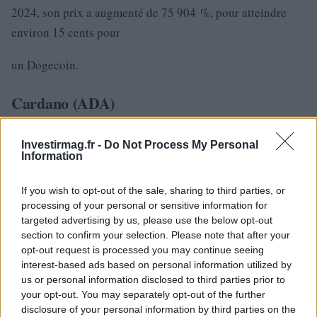
2024, son prix a augmenté de 75 904 %, pour atteindre
environ 15 cents pour
un Dogecoin.
Cardano (ADA)
Cardano
est une crypto-monnaie qui utilise une preuve de
Investirmag.fr -
Do Not Process My Personal
participation pour vérifier les transactions, comme
Information
Ethereum. Le prix de l’ADA est passé de 2 cents en 2017 à
environ 47 cents en avril 2024, soit une
If you wish to opt-out of the sale, sharing to third parties, or
processing of your personal or sensitive information for
augmentation de 2 266 %.
targeted advertising by us, please use the below opt-out
section to confirm your selection. Please note that after your
opt-out request is processed you may continue seeing
Toncoin (TON)
interest-based ads based on personal information utilized by
us or personal information disclosed to third parties prior to
Toncoin
, initialement appelé Gram, a été créé pour
your opt-out. You may separately opt-out of the further
l’application de messagerie Telegram, mais a ensuite été
disclosure of your personal information by third parties on the