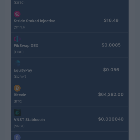
(KBTC)
$16.49
Stride Staked Injective
(STINJ)
$0.0085
FibSwap DEX
(FIBO)
$0.056
EquityPay
(EQPAY)
$64,282.00
Bitcoin
(BTC)
$0.000040
VNST Stablecoin
(VNST)