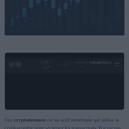
0:29 /
Ad
hub
Media
POWERED
1
/
4
4:27
BY
cryptomonnaie
Une
est un actif numérique qui utilise la
cryptographie pour sécuriser les transactions. Il n’est pas