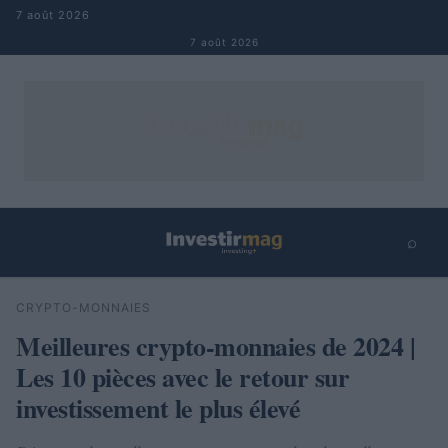
Aller au contenu
7 août 2026
7 août 2026
⌕
×
⌕
CRYPTO-MONNAIES
Rechercher
Meilleures crypto-monnaies de 2024 |
Les 10 pièces avec le retour sur
investissement le plus élevé