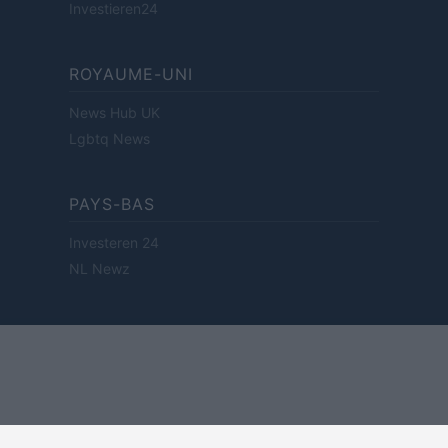
Investieren24
ROYAUME-UNI
News Hub UK
Lgbtq News
PAYS-BAS
Investeren 24
NL Newz