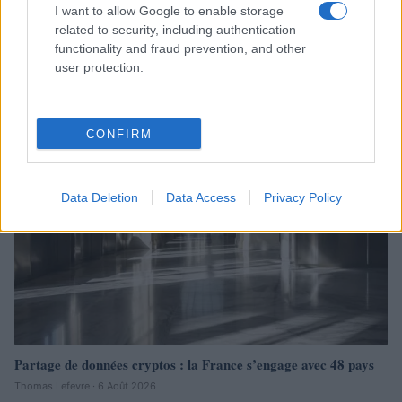
I want to allow Google to enable storage
related to security, including authentication
functionality and fraud prevention, and other
Continuez la lecture
user protection.
CRYPTO-MONNAIES
CONFIRM
Data Deletion
Data Access
Privacy Policy
Partage de données cryptos : la France s’engage avec 48 pays
Thomas Lefevre · 6 Août 2026