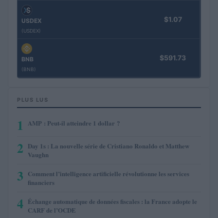
$1.07
USDEX
(USDEX)
$591.73
BNB
(BNB)
PLUS LUS
1
AMP : Peut-il atteindre 1 dollar ?
2
Day 1s : La nouvelle série de Cristiano Ronaldo et Matthew
Vaughn
3
Comment l’intelligence artificielle révolutionne les services
financiers
4
Échange automatique de données fiscales : la France adopte le
CARF de l’OCDE