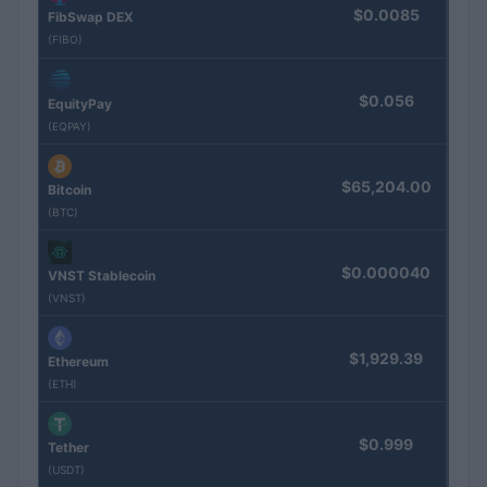
$0.0085
FibSwap DEX
(FIBO)
$0.056
EquityPay
(EQPAY)
$65,204.00
Bitcoin
(BTC)
$0.000040
VNST Stablecoin
(VNST)
$1,929.39
Ethereum
(ETH)
$0.999
Tether
(USDT)