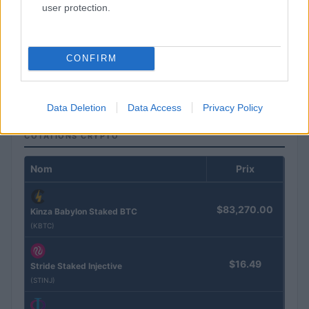
user protection.
Transparence IA : ce qui change pour les éditeurs à partir du 2
CONFIRM
août 2026
Juliette Bernard · 4 Août 2026
Data Deletion
Data Access
Privacy Policy
COTATIONS CRYPTO
Nom
Prix
$83,270.00
Kinza Babylon Staked BTC
(KBTC)
$16.49
Stride Staked Injective
(STINJ)