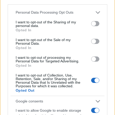
third parties.
Please note that this website/app uses one or more Google
Personal Data Processing Opt Outs
services and may gather and store information including but
not limited to your visit or usage behaviour. You may click to
I want to opt-out of the Sharing of my
personal data.
grant or deny consent to Google and its third-party tags to
Opted In
use your data for below specified purposes in below Google
consent section.
I want to opt-out of the Sale of my
Personal Data.
Opted In
I want to opt-out of processing my
Personal Data for Targeted Advertising.
Opted In
Partage de données cryptos : la France s’engage avec 48 pays
I want to opt-out of Collection, Use,
Thomas Lefevre · 6 Août 2026
Retention, Sale, and/or Sharing of my
Personal Data that Is Unrelated with the
Purposes for which it was collected.
CRYPTO-MONNAIES
Opted Out
Google consents
I want to allow Google to enable storage