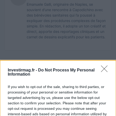
Emanuele Galli, originaire de Naples, se
souvient d’une rencontre à Capodichino avec
des bénévoles sanitaires qui l’a poussé à
expliquer des procédures complexes de façon
simple. En rédaction, il adopte un ton créatif et
direct, apporte des reportages cliniques et un
carnet de dessins explicatifs pour les patients.
Investirmag.fr -
Do Not Process My Personal
Information
If you wish to opt-out of the sale, sharing to third parties, or
processing of your personal or sensitive information for
targeted advertising by us, please use the below opt-out
section to confirm your selection. Please note that after your
opt-out request is processed you may continue seeing
interest-based ads based on personal information utilized by