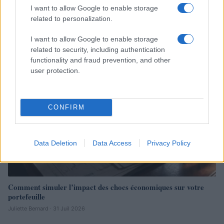
Impact vs sélection ESG : comprendre les différences
I want to allow Google to enable storage
fondamentales
related to personalization.
Thomas Lefevre · 1 Août 2026
I want to allow Google to enable storage
INVESTISSEMENTS
related to security, including authentication
functionality and fraud prevention, and other
user protection.
CONFIRM
Data Deletion
Data Access
Privacy Policy
Comment simuler l’impact des chocs économiques sur votre
portefeuille
Juliette Bernard · 31 Juil 2026