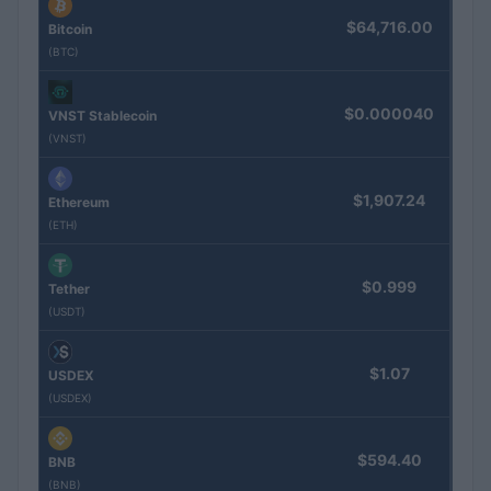
$64,716.00
Bitcoin
(BTC)
$0.000040
VNST Stablecoin
(VNST)
$1,907.24
Ethereum
(ETH)
$0.999
Tether
(USDT)
$1.07
USDEX
(USDEX)
$594.40
BNB
(BNB)