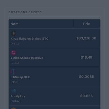
COTATIONS CRYPTO
Nom
Prix
$83,270.00
Kinza Babylon Staked BTC
(KBTC)
$16.49
Stride Staked Injective
(STINJ)
$0.0085
FibSwap DEX
(FIBO)
$0.056
EquityPay
(EQPAY)