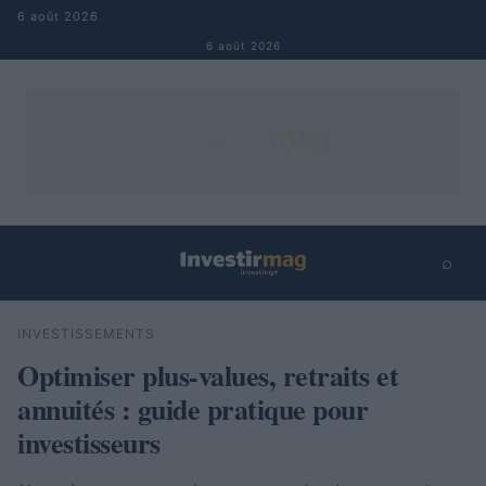
Aller au contenu
6 août 2026
6 août 2026
⌕
×
⌕
INVESTISSEMENTS
Rechercher
Optimiser plus-values, retraits et
annuités : guide pratique pour
investisseurs