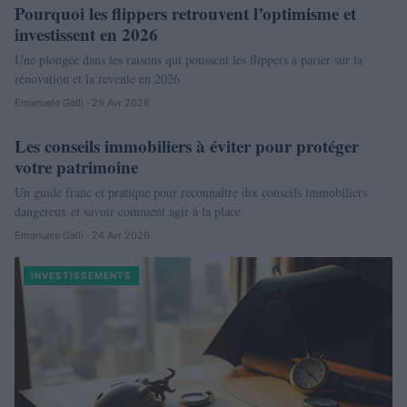
Pourquoi les flippers retrouvent l’optimisme et
investissent en 2026
Une plongée dans les raisons qui poussent les flippers à parier sur la
rénovation et la revente en 2026
Emanuele Galli · 29 Avr 2026
Les conseils immobiliers à éviter pour protéger
NEWS
votre patrimoine
Un guide franc et pratique pour reconnaître dix conseils immobiliers
dangereux et savoir comment agir à la place
Emanuele Galli · 24 Avr 2026
INVESTISSEMENTS