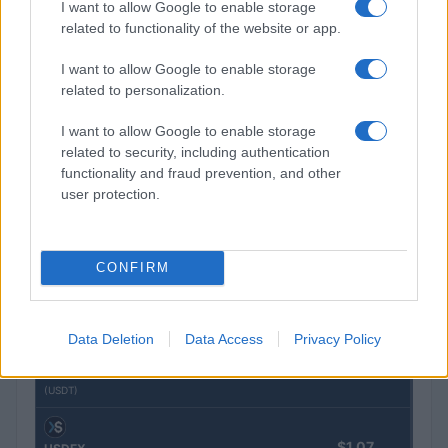
I want to allow Google to enable storage
related to functionality of the website or app.
$0.056
EquityPay
I want to allow Google to enable storage
(EQPAY)
related to personalization.
$64,923.00
I want to allow Google to enable storage
Bitcoin
related to security, including authentication
(BTC)
functionality and fraud prevention, and other
user protection.
$0.000040
VNST Stablecoin
(VNST)
CONFIRM
$1,915.02
Ethereum
(ETH)
Data Deletion
Data Access
Privacy Policy
$0.999
Tether
(USDT)
$1.07