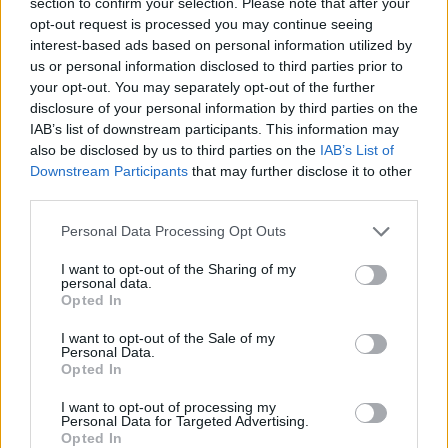
section to confirm your selection. Please note that after your
opt-out request is processed you may continue seeing
interest-based ads based on personal information utilized by
us or personal information disclosed to third parties prior to
your opt-out. You may separately opt-out of the further
disclosure of your personal information by third parties on the
Optimiser plus-values, retraits et annuités : guide
IAB’s list of downstream participants. This information may
pratique pour investisseurs
also be disclosed by us to third parties on the
IAB’s List of
Un guide pratique pour choisir entre vendre, donner, transformer ou bâtir
Downstream Participants
that may further disclose it to other
autour d'actifs fortement valorisés et pour comprendre des solutions
third parties.
comme S‑corp,…
Please note that this website/app uses one or more Google
Personal Data Processing Opt Outs
Emanuele Galli · 2 Avr 2026
services and may gather and store information including but
not limited to your visit or usage behaviour. You may click to
I want to opt-out of the Sharing of my
personal data.
grant or deny consent to Google and its third-party tags to
Opted In
use your data for below specified purposes in below Google
consent section.
I want to opt-out of the Sale of my
Personal Data.
Opted In
I want to opt-out of processing my
Personal Data for Targeted Advertising.
Opted In