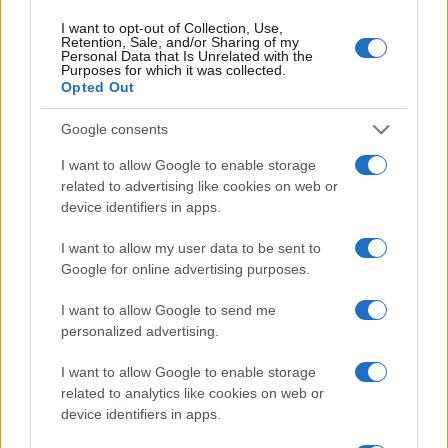
I want to opt-out of Collection, Use,
Retention, Sale, and/or Sharing of my
Personal Data that Is Unrelated with the
Purposes for which it was collected.
Opted Out
Google consents
COTATIONS CRYPTO
I want to allow Google to enable storage
related to advertising like cookies on web or
Nom
Prix
device identifiers in apps.
I want to allow my user data to be sent to
$83,270.00
Kinza Babylon Staked BTC
Google for online advertising purposes.
(KBTC)
I want to allow Google to send me
personalized advertising.
$16.49
Stride Staked Injective
(STINJ)
I want to allow Google to enable storage
related to analytics like cookies on web or
device identifiers in apps.
$0.0085
FibSwap DEX
(FIBO)