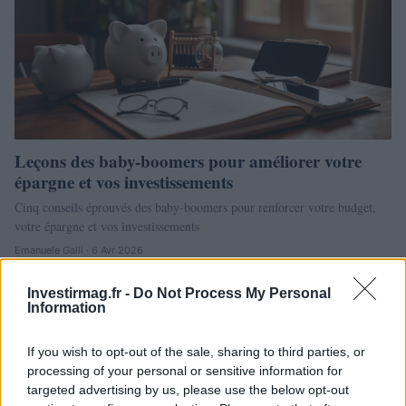
Leçons des baby-boomers pour améliorer votre
épargne et vos investissements
Cinq conseils éprouvés des baby-boomers pour renforcer votre budget,
votre épargne et vos investissements
Emanuele Galli · 6 Avr 2026
INVESTISSEMENTS
Investirmag.fr -
Do Not Process My Personal
Information
If you wish to opt-out of the sale, sharing to third parties, or
processing of your personal or sensitive information for
targeted advertising by us, please use the below opt-out