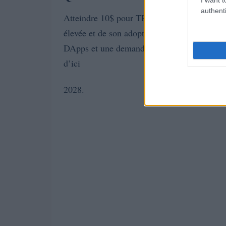
authenti
Atteindre 10$ pour TRB (Tellor) dépendra de
élevée et de son adoption par des applicatio
DApps et une demande accrue de données fiab
d’ici
2028.