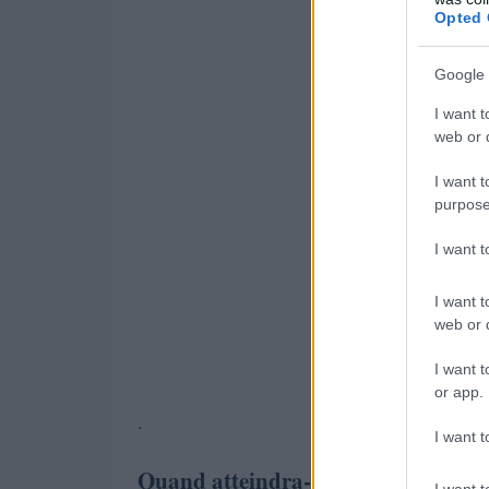
Opted 
Google 
I want t
web or d
I want t
purpose
I want 
I want t
web or d
I want t
or app.
.
I want t
Quand atteindra-t-il 10 dollars
I want t