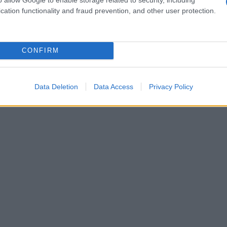
cation functionality and fraud prevention, and other user protection.
 sa capacité à démontrer une valeur intrinsèque
ns décentralisées. Avec une croissance constante des
les, il est possible que le TRB atteigne 10 dollars
CONFIRM
Data Deletion
Data Access
Privacy Policy