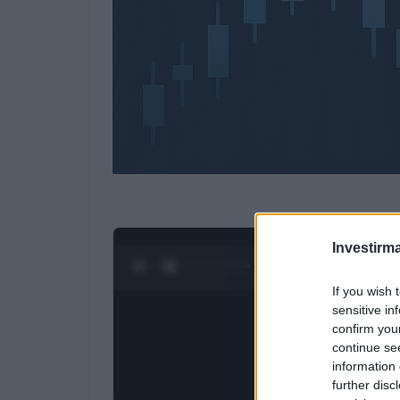
Investirma
0:28 / 4:27
1
/
4
If you wish 
sensitive in
confirm you
continue se
information 
further disc