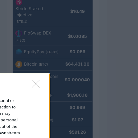
Stride Staked
$16.49
Injective
(STINJ)
FibSwap DEX
$0.0085
(FIBO)
EquityPay
$0.056
(EQPAY)
Bitcoin
$64,431.00
(BTC)
VNST Stablecoin
$0.000040
(VNST)
Ethereum
$1,906.16
(ETH)
sonal or
ection to
Tether
$0.999
(USDT)
ou may
USDEX
$1.07
 personal
(USDEX)
out of the
BNB
$591.26
 downstream
(BNB)