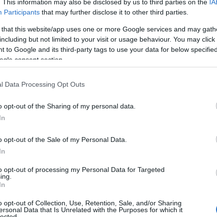
. This information may also be disclosed by us to third parties on the
IA
Participants
that may further disclose it to other third parties.
pour garantir la véracité des données utilisées dans
 that this website/app uses one or more Google services and may gath
ce à un processus d’exploration de données
including but not limited to your visit or usage behaviour. You may click 
itation pour les mineurs qui fournissent des données
 to Google and its third-party tags to use your data for below specifi
ogle consent section.
e permet aux DApps d’accéder à des données fiables
la sécurité des applications décentralisées
l Data Processing Opt Outs
o opt-out of the Sharing of my personal data.
In
o opt-out of the Sale of my Personal Data.
 atteindra la barre des 1$ dépendent de l’adoption de
In
eurs. À mesure que l’intérêt pour les applications
to opt-out of processing my Personal Data for Targeted
ing.
 données fiables s’accroît, on estime que le TRB
In
o opt-out of Collection, Use, Retention, Sale, and/or Sharing
ersonal Data that Is Unrelated with the Purposes for which it
lected.