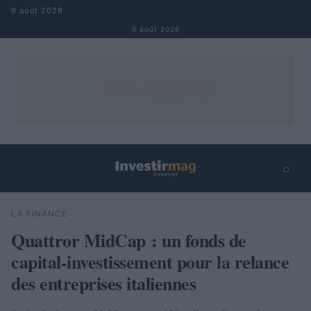
Aller au contenu
9 août 2026
9 août 2026
⌕
×
⌕
LA FINANCE
Rechercher
Quattror MidCap : un fonds de
capital-investissement pour la relance
des entreprises italiennes