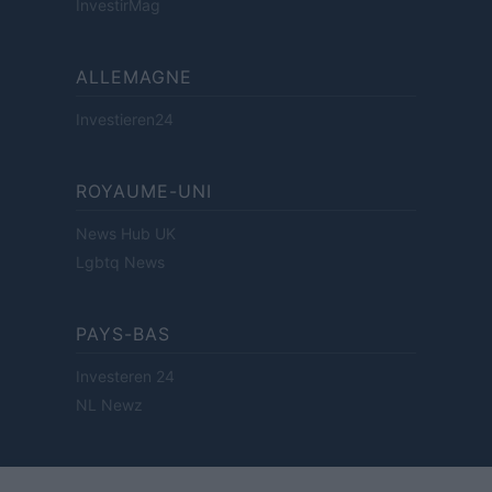
InvestirMag
ALLEMAGNE
Investieren24
ROYAUME-UNI
News Hub UK
Lgbtq News
PAYS-BAS
Investeren 24
NL Newz