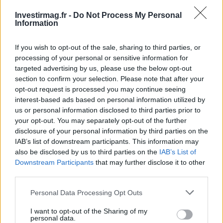
Investirmag.fr -
Do Not Process My Personal
Information
Alice Lhabouz : parcours d’une entrepreneuse dans la finance
Thomas Lefevre · 8 Août 2026
If you wish to opt-out of the sale, sharing to third parties, or
processing of your personal or sensitive information for
LA FINANCE
targeted advertising by us, please use the below opt-out
section to confirm your selection. Please note that after your
opt-out request is processed you may continue seeing
interest-based ads based on personal information utilized by
us or personal information disclosed to third parties prior to
your opt-out. You may separately opt-out of the further
disclosure of your personal information by third parties on the
IAB’s list of downstream participants. This information may
also be disclosed by us to third parties on the
IAB’s List of
Downstream Participants
that may further disclose it to other
third parties.
Please note that this website/app uses one or more Google
Personal Data Processing Opt Outs
Optimiser la gestion des risques avec un cadre structuré et
services and may gather and store information including but
efficace
not limited to your visit or usage behaviour. You may click to
I want to opt-out of the Sharing of my
personal data.
grant or deny consent to Google and its third-party tags to