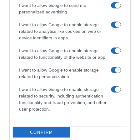
I want to allow Google to send me
personalized advertising.
Nom
Prix
I want to allow Google to enable storage
related to analytics like cookies on web or
$83,270.00
Kinza Babylon Staked BTC
device identifiers in apps.
(KBTC)
I want to allow Google to enable storage
related to functionality of the website or app.
$16.49
Stride Staked Injective
(STINJ)
I want to allow Google to enable storage
related to personalization.
$0.0085
FibSwap DEX
I want to allow Google to enable storage
(FIBO)
related to security, including authentication
functionality and fraud prevention, and other
$0.056
EquityPay
user protection.
(EQPAY)
$64,962.00
CONFIRM
Bitcoin
(BTC)