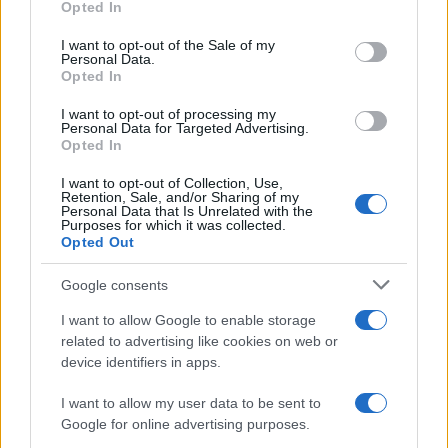
Camille Durand · 8 Août 2026
Opted In
use your data for below specified purposes in below Google
consent section.
I want to opt-out of the Sale of my
LA FINANCE
Personal Data.
Opted In
I want to opt-out of processing my
Personal Data for Targeted Advertising.
Opted In
I want to opt-out of Collection, Use,
Retention, Sale, and/or Sharing of my
Personal Data that Is Unrelated with the
Purposes for which it was collected.
Opted Out
Google consents
Biais cognitifs en trading : stratégies pour une prise de décision
I want to allow Google to enable storage
rationnelle
related to advertising like cookies on web or
device identifiers in apps.
Camille Durand · 8 Août 2026
I want to allow my user data to be sent to
Google for online advertising purposes.
COTATIONS CRYPTO