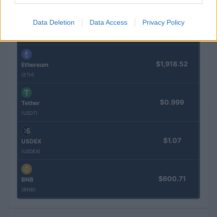
Data Deletion
Data Access
Privacy Policy
$0.000040
VNST Stablecoin
(VNST)
$1,918.52
Ethereum
(ETH)
$0.999
Tether
(USDT)
$1.07
USDEX
(USDEX)
$600.71
BNB
(BNB)