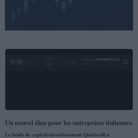
0:27 /
Ad
hub
Media
POWERED
1
/
4
4:27
BY
Un nouvel élan pour les entreprises italiennes
Le fonds de capital-investissement
QuattroR
a