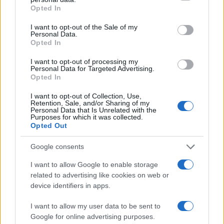
grant or deny consent to Google and its third-party tags to
Opted In
use your data for below specified purposes in below Google
consent section.
I want to opt-out of the Sale of my
Personal Data.
Opted In
I want to opt-out of processing my
Personal Data for Targeted Advertising.
Opted In
Continuez la lecture
I want to opt-out of Collection, Use,
Retention, Sale, and/or Sharing of my
Personal Data that Is Unrelated with the
Purposes for which it was collected.
INVESTISSEMENTS
Opted Out
Google consents
I want to allow Google to enable storage
related to advertising like cookies on web or
device identifiers in apps.
I want to allow my user data to be sent to
Google for online advertising purposes.