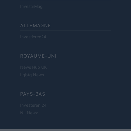
InvestirMag
ALLEMAGNE
Investieren24
ROYAUME-UNI
News Hub UK
Lgbtq News
PAYS-BAS
Investeren 24
NL Newz