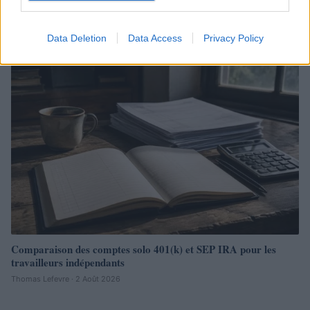
durables
Juliette Bernard · 6 Août 2026
Data Deletion
Data Access
Privacy Policy
INVESTISSEMENTS
Comparaison des comptes solo 401(k) et SEP IRA pour les
travailleurs indépendants
Thomas Lefevre · 2 Août 2026