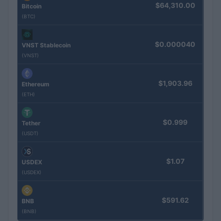
$64,310.00
Bitcoin
(BTC)
$0.000040
VNST Stablecoin
(VNST)
$1,903.96
Ethereum
(ETH)
$0.999
Tether
(USDT)
$1.07
USDEX
(USDEX)
$591.62
BNB
(BNB)