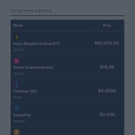
COTATIONS CRYPTO
Nom
Prix
$83,270.00
Kinza Babylon Staked BTC
(KBTC)
$16.49
Stride Staked Injective
(STINJ)
$0.0085
FibSwap DEX
(FIBO)
$0.056
EquityPay
(EQPAY)