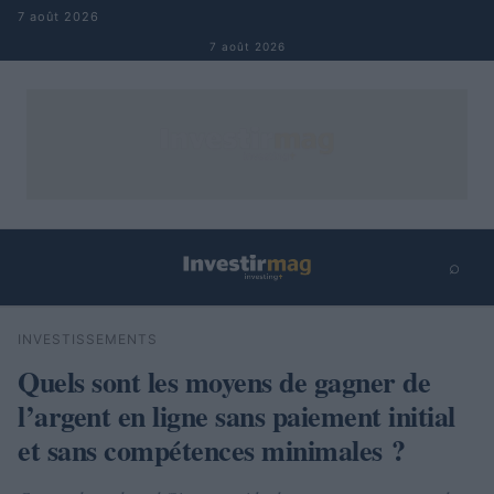
Aller au contenu
7 août 2026
7 août 2026
⌕
×
⌕
INVESTISSEMENTS
Rechercher
Quels sont les moyens de gagner de
l’argent en ligne sans paiement initial
et sans compétences minimales ?