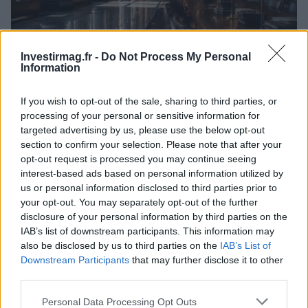
Investirmag.fr -
Do Not Process My Personal
Information
If you wish to opt-out of the sale, sharing to third parties, or
La guerre des géants de la tech : Apple contre OpenAI
processing of your personal or sensitive information for
Juliette Bernard · 7 Août 2026
targeted advertising by us, please use the below opt-out
section to confirm your selection. Please note that after your
NEWS
opt-out request is processed you may continue seeing
interest-based ads based on personal information utilized by
us or personal information disclosed to third parties prior to
your opt-out. You may separately opt-out of the further
disclosure of your personal information by third parties on the
IAB’s list of downstream participants. This information may
also be disclosed by us to third parties on the
IAB’s List of
Downstream Participants
that may further disclose it to other
third parties.
Please note that this website/app uses one or more Google
Personal Data Processing Opt Outs