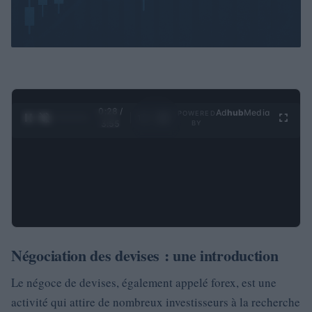
0:28 /
Ad
hub
Media
POWERED
1
/
4
3:55
BY
Négociation des devises : une introduction
Le négoce de devises, également appelé forex, est une
activité qui attire de nombreux investisseurs à la recherche