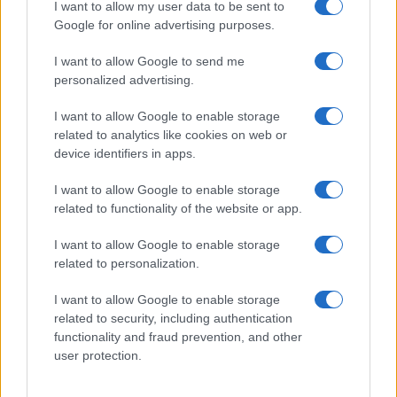
I want to allow my user data to be sent to
Juliette Bernard · 6 Août 2026
Google for online advertising purposes.
I want to allow Google to send me
personalized advertising.
COTATIONS CRYPTO
I want to allow Google to enable storage
Nom
Prix
related to analytics like cookies on web or
device identifiers in apps.
$83,270.00
Kinza Babylon Staked BTC
I want to allow Google to enable storage
(KBTC)
related to functionality of the website or app.
I want to allow Google to enable storage
$16.49
Stride Staked Injective
related to personalization.
(STINJ)
I want to allow Google to enable storage
$0.0085
related to security, including authentication
FibSwap DEX
functionality and fraud prevention, and other
(FIBO)
user protection.
$0.056
EquityPay