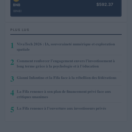
$592.37
BNB
(BNB)
PLUS LUS
1
VivaTech 2026 : IA, souveraineté numérique et exploration
spatiale
2
Comment renforcer l’engagement envers l’investissement à
long terme grâce à la psychologie et à l’éducation
3
Gianni Infantino et la Fifa face à la rébellion des fédérations
4
La Fifa renonce à son plan de financement privé face aux
critiques unanimes
5
La Fifa renonce à l’ouverture aux investisseurs privés