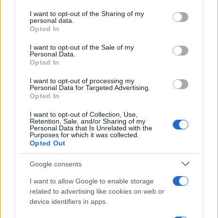
services and may gather and store information including but
not limited to your visit or usage behaviour. You may click to
I want to opt-out of the Sharing of my
personal data.
Brent chute de 8,3% : les matières premières corrigent en août
grant or deny consent to Google and its third-party tags to
Opted In
2026
use your data for below specified purposes in below Google
consent section.
Juliette Bernard · 7 Août 2026
I want to opt-out of the Sale of my
Personal Data.
Opted In
NEWS
I want to opt-out of processing my
Personal Data for Targeted Advertising.
Opted In
I want to opt-out of Collection, Use,
Retention, Sale, and/or Sharing of my
Personal Data that Is Unrelated with the
Purposes for which it was collected.
Opted Out
Google consents
I want to allow Google to enable storage
related to advertising like cookies on web or
Brent chute de 8,3 % : le pétrole en net repli malgré un or
device identifiers in apps.
résilient