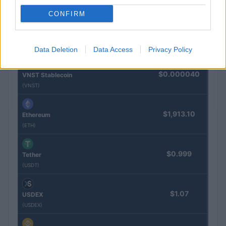
(EQPAY)
CONFIRM
$64,932.00
Bitcoin
(BTC)
Data Deletion
Data Access
Privacy Policy
$0.000040
VNST Stablecoin
(VNST)
$1,913.10
Ethereum
(ETH)
$0.999
Tether
(USDT)
$1.07
USDEX
(USDEX)