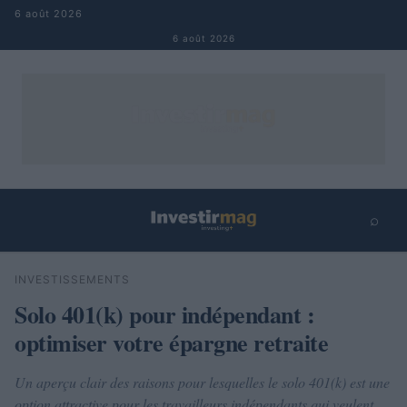
Aller au contenu
6 août 2026
6 août 2026
⌕
×
⌕
INVESTISSEMENTS
Rechercher
Solo 401(k) pour indépendant :
optimiser votre épargne retraite
Un aperçu clair des raisons pour lesquelles le solo 401(k) est une
option attractive pour les travailleurs indépendants qui veulent