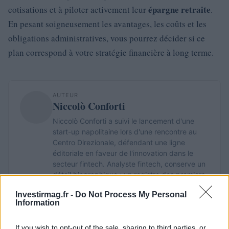
épargne retraite
cotisations et à piloter activement leur
.
En pesant soigneusement les avantages, les coûts et les
obligations administratives, vous pourrez décider si ce
plan correspond à votre stratégie financière à long terme.
AUTEUR
Niccolò Conforti
Niccolò Conforti a suivi le lancement d'une
start-up napolitaine lors d'une rencontre au
Centro Direzionale, défendant une ligne
éditoriale en faveur de l'innovation dans le
secteur fintech. Analyste fintech, conserve un
détail biographique : un registre des premiers
pitchs auxquels il a assisté à Naples.
Investirmag.fr -
Do Not Process My Personal
Information
If you wish to opt-out of the sale, sharing to third parties, or