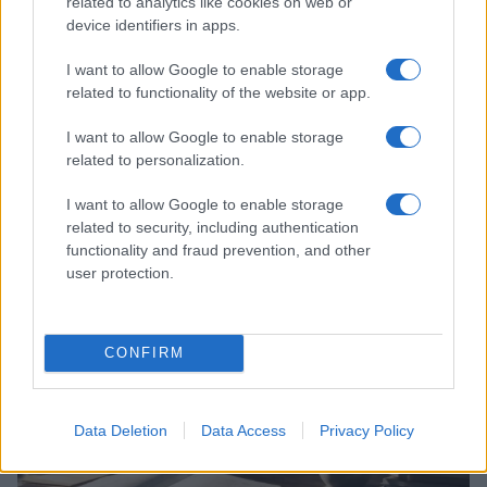
related to analytics like cookies on web or
device identifiers in apps.
I want to allow Google to enable storage
related to functionality of the website or app.
I want to allow Google to enable storage
related to personalization.
I want to allow Google to enable storage
related to security, including authentication
Comparaison des comptes solo 401(k) et SEP IRA pour les
functionality and fraud prevention, and other
travailleurs indépendants
user protection.
Thomas Lefevre · 2 Août 2026
INVESTISSEMENTS
CONFIRM
Data Deletion
Data Access
Privacy Policy