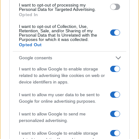
I want to opt-out of processing my
Personal Data for Targeted Advertising.
INVESTISSEMENTS
Opted In
I want to opt-out of Collection, Use,
Retention, Sale, and/or Sharing of my
Personal Data that Is Unrelated with the
Purposes for which it was collected.
Opted Out
Google consents
I want to allow Google to enable storage
related to advertising like cookies on web or
device identifiers in apps.
I want to allow my user data to be sent to
Comment évaluer les sociétés IA pour des investissements
Google for online advertising purposes.
durables
Juliette Bernard · 6 Août 2026
I want to allow Google to send me
personalized advertising.
INVESTISSEMENTS
I want to allow Google to enable storage