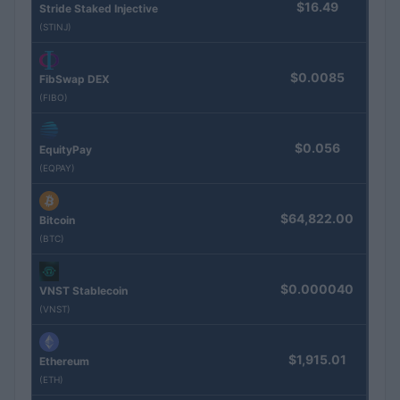
$16.49
Stride Staked Injective
(STINJ)
$0.0085
FibSwap DEX
(FIBO)
$0.056
EquityPay
(EQPAY)
$64,822.00
Bitcoin
(BTC)
$0.000040
VNST Stablecoin
(VNST)
$1,915.01
Ethereum
(ETH)