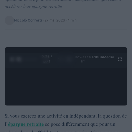
accélérer leur épargne retraite
Niccolò Conforti
·
27 mai 2026
· 4 min
0:29 /
Ad
hub
Media
POWERED
1
/
4
4:27
BY
Si vous exercez une activité en indépendant, la question de
épargne retraite
l’
se pose différemment que pour un