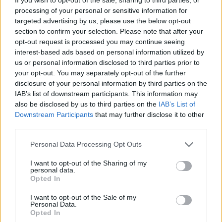
permettant ainsi de rester fidèle à votre stratégie malgré la
processing of your personal or sensitive information for
volatilité du marché.
targeted advertising by us, please use the below opt-out
section to confirm your selection. Please note that after your
Cette méthode simple est relativement facile à mettre en
opt-out request is processed you may continue seeing
interest-based ads based on personal information utilized by
œuvre, surtout pour les personnes ayant des compétences
us or personal information disclosed to third parties prior to
de base en tableurs et plateformes de trading. Cependant,
your opt-out. You may separately opt-out of the further
il est essentiel de reconnaître qu’il ne s’agit pas du seul
disclosure of your personal information by third parties on the
IAB’s list of downstream participants. This information may
moyen de gérer un portefeuille, notamment en ce qui
also be disclosed by us to third parties on the
IAB’s List of
concerne la composante obligataire, où des stratégies
Downstream Participants
that may further disclose it to other
alternatives peuvent être envisagées.0
third parties.
Please note that this website/app uses one or more Google
Personal Data Processing Opt Outs
services and may gather and store information including but
not limited to your visit or usage behaviour. You may click to
I want to opt-out of the Sharing of my
AUTEUR
personal data.
Staff
grant or deny consent to Google and its third-party tags to
Opted In
use your data for below specified purposes in below Google
consent section.
I want to opt-out of the Sale of my
Personal Data.
Opted In