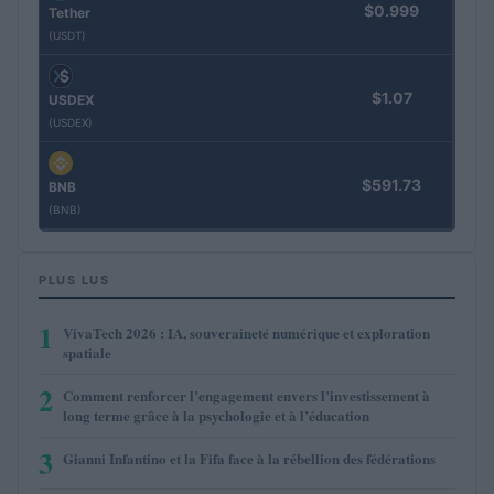
$0.999
Tether
(USDT)
$1.07
USDEX
(USDEX)
$591.73
BNB
(BNB)
PLUS LUS
1
VivaTech 2026 : IA, souveraineté numérique et exploration
spatiale
2
Comment renforcer l’engagement envers l’investissement à
long terme grâce à la psychologie et à l’éducation
3
Gianni Infantino et la Fifa face à la rébellion des fédérations