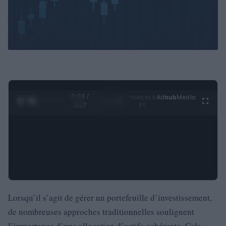
0:29 /
Ad
hub
Media
POWERED
1
/
4
4:27
BY
Lorsqu’il s’agit de gérer un portefeuille d’investissement,
de nombreuses approches traditionnelles soulignent
l’importance d’une allocation d’actifs cohérente. Cela