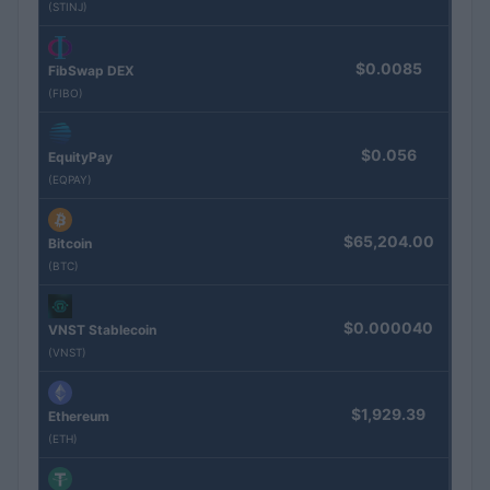
(STINJ)
$0.0085
FibSwap DEX
(FIBO)
$0.056
EquityPay
(EQPAY)
$65,204.00
Bitcoin
(BTC)
$0.000040
VNST Stablecoin
(VNST)
$1,929.39
Ethereum
(ETH)