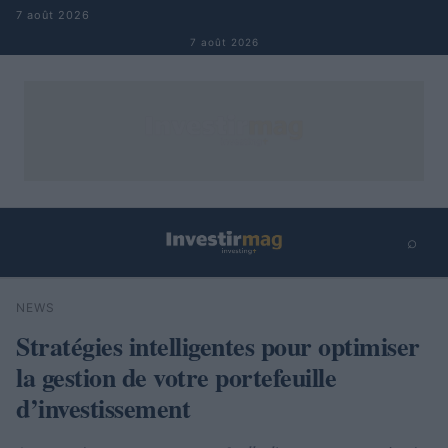
Aller au contenu
7 août 2026
7 août 2026
⌕
×
⌕
NEWS
Rechercher
Stratégies intelligentes pour optimiser
la gestion de votre portefeuille
d’investissement