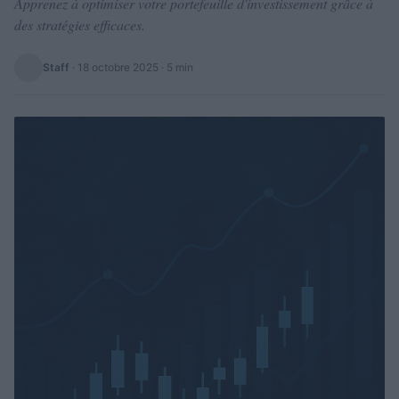
Apprenez à optimiser votre portefeuille d'investissement grâce à
des stratégies efficaces.
Staff
·
18 octobre 2025
· 5 min