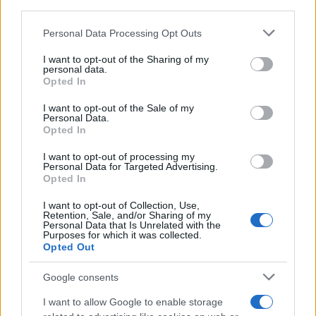
third parties.
Please note that this website/app uses one or more Google
Personal Data Processing Opt Outs
services and may gather and store information including but
not limited to your visit or usage behaviour. You may click to
I want to opt-out of the Sharing of my
personal data.
grant or deny consent to Google and its third-party tags to
Opted In
use your data for below specified purposes in below Google
consent section.
I want to opt-out of the Sale of my
Personal Data.
Opted In
I want to opt-out of processing my
Personal Data for Targeted Advertising.
Opted In
Découvrez les 11 principes clés des Bogleheads pour investir
intelligemment
I want to opt-out of Collection, Use,
Juliette Bernard · 6 Août 2026
Retention, Sale, and/or Sharing of my
Personal Data that Is Unrelated with the
Purposes for which it was collected.
LA FINANCE
Opted Out
Google consents
I want to allow Google to enable storage