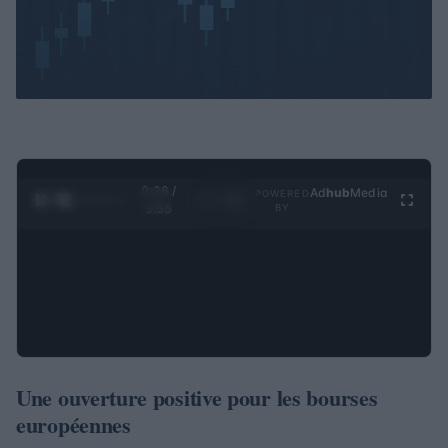
0:29 /
Ad
hub
Media
POWERED
1
/
4
3:55
BY
Une ouverture positive pour les bourses
européennes