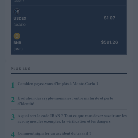
(USDT)
$1.07
USDEX
(USDEX)
$591.26
BNB
(BNB)
PLUS LUS
1
Combien payez-vous d’impôts à Monte-Carlo ?
2
Évolution des crypto-monnaies : entre maturité et perte
d’identité
3
A quoi sert le code IBAN ? Tout ce que vous devez savoir sur les
acronymes, les exemples, la vérification et les dangers
4
Comment signaler un accident du travail ?