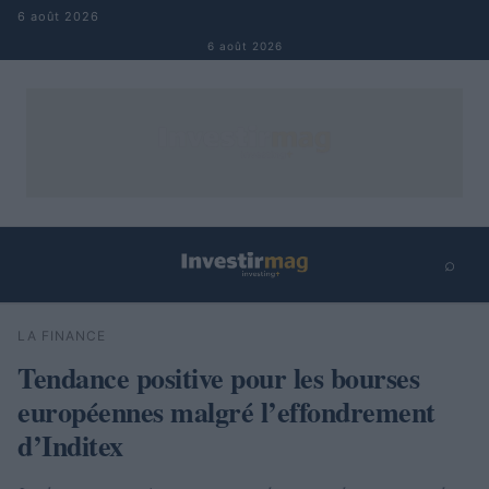
Aller au contenu
6 août 2026
6 août 2026
⌕
×
⌕
LA FINANCE
Rechercher
Tendance positive pour les bourses
européennes malgré l’effondrement
d’Inditex