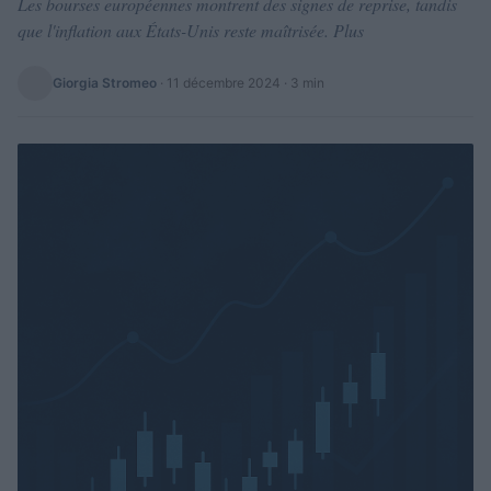
Les bourses européennes montrent des signes de reprise, tandis
que l'inflation aux États-Unis reste maîtrisée. Plus
Giorgia Stromeo
·
11 décembre 2024
· 3 min