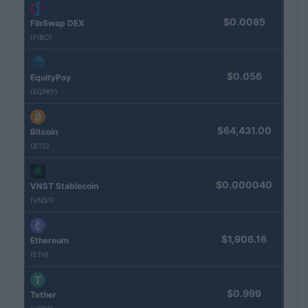
$0.0085
FibSwap DEX
(FIBO)
$0.056
EquityPay
(EQPAY)
$64,431.00
Bitcoin
(BTC)
$0.000040
VNST Stablecoin
(VNST)
$1,906.16
Ethereum
(ETH)
$0.999
Tether