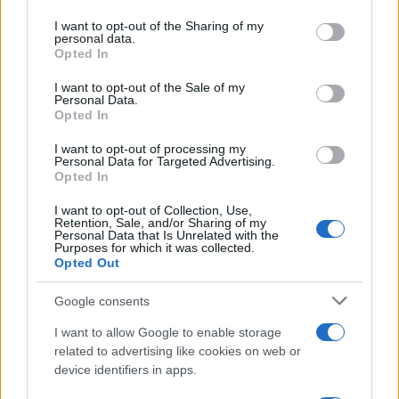
services and may gather and store information including but
not limited to your visit or usage behaviour. You may click to
I want to opt-out of the Sharing of my
personal data.
grant or deny consent to Google and its third-party tags to
Opted In
Bourses européennes : l’impact des négociations sur le détroit
use your data for below specified purposes in below Google
d’Ormuz
consent section.
I want to opt-out of the Sale of my
Personal Data.
Thomas Lefevre · 6 Août 2026
Opted In
NEWS
I want to opt-out of processing my
Personal Data for Targeted Advertising.
Opted In
I want to opt-out of Collection, Use,
Retention, Sale, and/or Sharing of my
Personal Data that Is Unrelated with the
Purposes for which it was collected.
Opted Out
Google consents
I want to allow Google to enable storage
related to advertising like cookies on web or
device identifiers in apps.
Brent chute de 8,46% : les matières premières corrigent