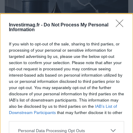
Investirmag.fr -
Do Not Process My Personal
Information
If you wish to opt-out of the sale, sharing to third parties, or
Brent chute de 8,3 % : le pétrole en net repli malgré un or
processing of your personal or sensitive information for
résilient
targeted advertising by us, please use the below opt-out
Juliette Bernard · 6 Août 2026
section to confirm your selection. Please note that after your
opt-out request is processed you may continue seeing
NEWS
interest-based ads based on personal information utilized by
us or personal information disclosed to third parties prior to
your opt-out. You may separately opt-out of the further
disclosure of your personal information by third parties on the
IAB’s list of downstream participants. This information may
also be disclosed by us to third parties on the
IAB’s List of
Downstream Participants
that may further disclose it to other
third parties.
Please note that this website/app uses one or more Google
Personal Data Processing Opt Outs