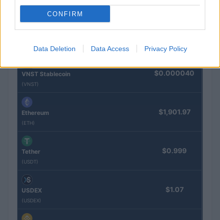
(EQPAY)
CONFIRM
$64,284.00
Bitcoin
(BTC)
Data Deletion
Data Access
Privacy Policy
$0.000040
VNST Stablecoin
(VNST)
$1,901.97
Ethereum
(ETH)
$0.999
Tether
(USDT)
$1.07
USDEX
(USDEX)