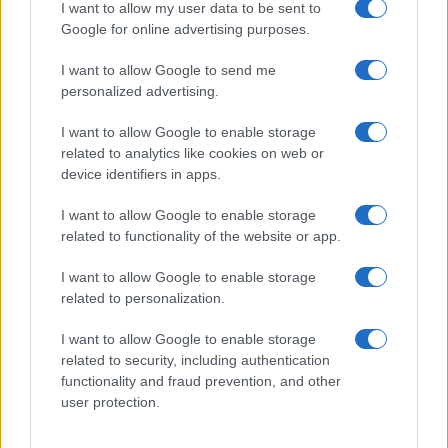
I want to allow my user data to be sent to
Juliette Bernard · 4 Août 2026
Google for online advertising purposes.
I want to allow Google to send me
personalized advertising.
COTATIONS CRYPTO
I want to allow Google to enable storage
Nom
Prix
related to analytics like cookies on web or
device identifiers in apps.
$83,270.00
Kinza Babylon Staked BTC
I want to allow Google to enable storage
(KBTC)
related to functionality of the website or app.
I want to allow Google to enable storage
$16.49
Stride Staked Injective
related to personalization.
(STINJ)
I want to allow Google to enable storage
$0.0085
related to security, including authentication
FibSwap DEX
functionality and fraud prevention, and other
(FIBO)
user protection.
$0.056
EquityPay