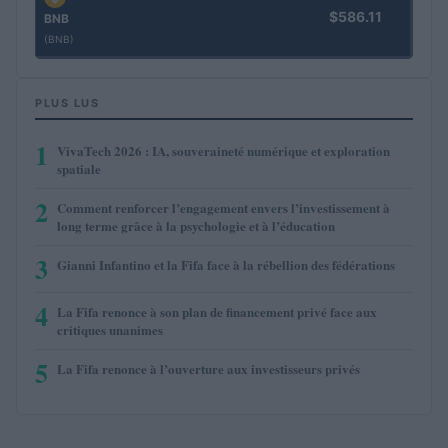
$586.11
BNB
(BNB)
PLUS LUS
1
VivaTech 2026 : IA, souveraineté numérique et exploration
spatiale
2
Comment renforcer l’engagement envers l’investissement à
long terme grâce à la psychologie et à l’éducation
3
Gianni Infantino et la Fifa face à la rébellion des fédérations
4
La Fifa renonce à son plan de financement privé face aux
critiques unanimes
5
La Fifa renonce à l’ouverture aux investisseurs privés