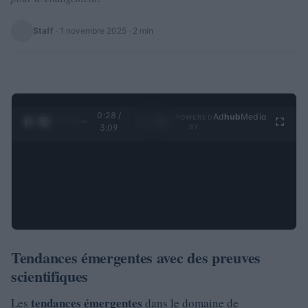
Staff
·
1 novembre 2025
· 2 min
0:28 /
Ad
hub
Media
POWERED
1
/
4
3:09
BY
Tendances émergentes avec des preuves
scientifiques
tendances émergentes
Les
dans le domaine de