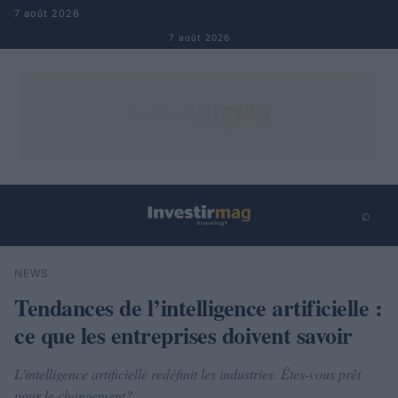
Aller au contenu
7 août 2026
7 août 2026
⌕
×
⌕
NEWS
Rechercher
Tendances de l’intelligence artificielle :
ce que les entreprises doivent savoir
L'intelligence artificielle redéfinit les industries. Êtes-vous prêt
pour le changement?