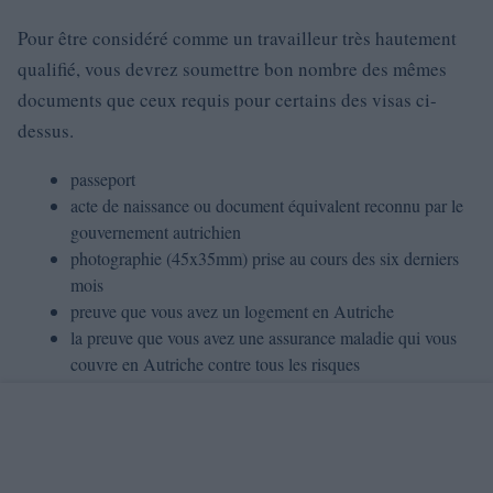
Pour être considéré comme un travailleur très hautement
qualifié, vous devrez soumettre bon nombre des mêmes
documents que ceux requis pour certains des visas ci-
dessus.
passeport
acte de naissance ou document équivalent reconnu par le
gouvernement autrichien
photographie (45x35mm) prise au cours des six derniers
mois
preuve que vous avez un logement en Autriche
la preuve que vous avez une assurance maladie qui vous
couvre en Autriche contre tous les risques
preuve que vous pouvez vous soutenir financièrement
De plus, pour évaluer vos compétences selon le système
de points des critères d’éligibilité, vous devrez fournir des