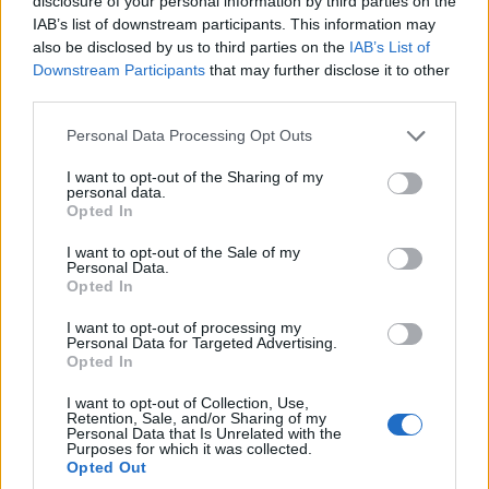
disclosure of your personal information by third parties on the
proposé un poste dans une entreprise où vous serez un
IAB’s list of downstream participants. This information may
travailleur clé, vous pourriez avoir droit à une carte rouge-
also be disclosed by us to third parties on the
IAB’s List of
blanc-rouge. Cependant, si vous avez moins de 30 ans,
Downstream Participants
that may further disclose it to other
third parties.
vous devez gagner au moins 2 610 EUR (2 890 USD) par
mois (brut) et si vous avez plus de 30 ans, vous devez
Please note that this website/app uses one or more Google
Personal Data Processing Opt Outs
services and may gather and store information including but
gagner au moins 3 132 EUR (3 470 USD) par mois (brut) .
not limited to your visit or usage behaviour. You may click to
I want to opt-out of the Sharing of my
personal data.
grant or deny consent to Google and its third-party tags to
Frais de demande de visa de travail
Opted In
use your data for below specified purposes in below Google
consent section.
autrichien
I want to opt-out of the Sale of my
Personal Data.
Opted In
Pour soumettre le formulaire de demande de carte
I want to opt-out of processing my
autrichienne rouge-blanc-rouge (visa de permis de
Personal Data for Targeted Advertising.
Opted In
travail), il en coûte 120 EUR (132 USD). Vous devrez
également payer pour l’octroi et la personnalisation de la
I want to opt-out of Collection, Use,
Retention, Sale, and/or Sharing of my
carte. Il y a des frais supplémentaires si vous postulez en
Personal Data that Is Unrelated with the
Purposes for which it was collected.
tant que travailleur hautement qualifié. Voir tous les coûts
Opted Out