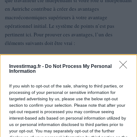
que travailleur clé indépendant si votre rôle d’indépendant
en Autriche contribue à créer des avantages
macroéconomiques supérieurs à votre avantage
opérationnel initial. Le système de points n’est pas
pertinent ici. Pour prouver ces avantages, l’un des
éléments suivants doit être vrai :
Vous investirez au moins 100 000 EUR (110 715) dans
l’économie autrichienne.
Investirmag.fr -
Do Not Process My Personal
Votre activité crée ou maintient des emplois en Autriche.
Information
Vous présenterez des savoir-faire et des nouvelles
technologies.
If you wish to opt-out of the sale, sharing to third parties, or
processing of your personal or sensitive information for
Votre activité commerciale est importante pour toute la
targeted advertising by us, please use the below opt-out
région.
section to confirm your selection. Please note that after your
opt-out request is processed you may continue seeing
Autres travailleurs clés
interest-based ads based on personal information utilized by
us or personal information disclosed to third parties prior to
Si vous déménagez en Autriche parce qu’on vous a
your opt-out. You may separately opt-out of the further