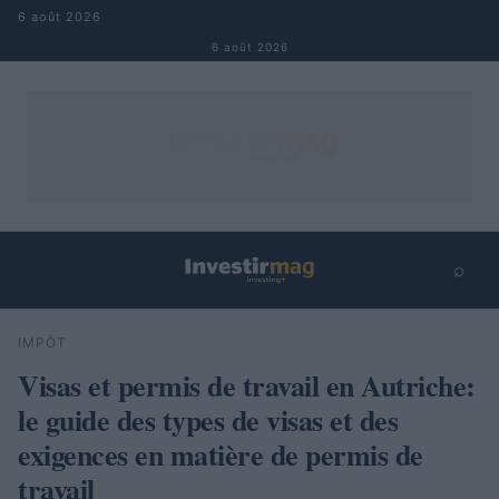
Aller au contenu
6 août 2026
6 août 2026
⌕
×
⌕
IMPÔT
Rechercher
Visas et permis de travail en Autriche:
le guide des types de visas et des
exigences en matière de permis de
travail