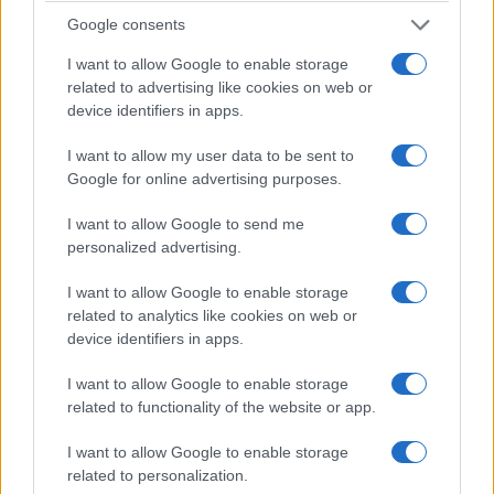
pertinents détaillés ci-dessous.
Google consents
Travailleurs très hautement qualifiés
I want to allow Google to enable storage
related to advertising like cookies on web or
Visa de demandeur d’emploi : 150 EUR (166 USD)
device identifiers in apps.
Carton Rouge-Blanc-Rouge :
I want to allow my user data to be sent to
Demande : 120 EUR (132 USD)
Google for online advertising purposes.
Subvention : 20 EUR (22 USD)
Personnalisation : 20 EUR (22 USD)
I want to allow Google to send me
personalized advertising.
Travailleurs qualifiés dans les professions en
I want to allow Google to enable storage
pénurie
related to analytics like cookies on web or
device identifiers in apps.
Demande : 120 EUR (132 USD)
Subvention : 20 EUR (22 USD)
I want to allow Google to enable storage
related to functionality of the website or app.
Personnalisation : 20 EUR (22 USD)
I want to allow Google to enable storage
Fondateurs de start-up
related to personalization.