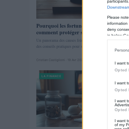
participants
Downstream 
Please note
information 
Pourquoi les fortunes s’évaporent et
deny consent
comment protéger son patrimoine
in below Go
Un panorama des causes fréquentes de perte de richesse e
des conseils pratiques pour sécuriser son capital
Persona
Cristian Castiglioni · 19 Avr 2026
I want t
Opted 
LA FINANCE
I want t
Opted 
I want 
Advertis
Opted 
I want t
of my P
was col