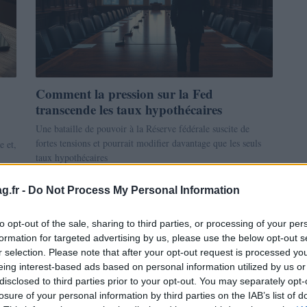
Comment la pression sur la Fed
transcende les taux hypothécaires
Une bataille de pouvoir à la Réserve fédérale suscite de
fortes tensions et pourrait modifier davantage que les seuls
e et,
taux hypothécaires
g.fr -
Do Not Process My Personal Information
Cristian Castiglioni · 24 Avr 2026
to opt-out of the sale, sharing to third parties, or processing of your per
INVESTISSEMENTS
formation for targeted advertising by us, please use the below opt-out s
r selection. Please note that after your opt-out request is processed y
eing interest-based ads based on personal information utilized by us or
disclosed to third parties prior to your opt-out. You may separately opt-
losure of your personal information by third parties on the IAB’s list of