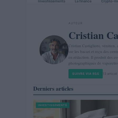
Investissements
La finance
Crypto-m
AUTEUR
Cristian Ca
Cristian Castiglioni, vénitie
sur les bacari et reçu des cent
en rédaction. Il produit des c
photographiques de vaporetto e
SUIVRE VIA RSS
13 articoli
Derniers articles
INVESTISSEMENTS