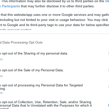
. This information may also be disclosed by us to third parties on the
IA
Participants
that may further disclose it to other third parties.
 that this website/app uses one or more Google services and may gath
including but not limited to your visit or usage behaviour. You may click 
Faut-il acheter pendant la résidence : une
 to Google and its third-party tags to use your data for below specifi
analyse pragmatique
ogle consent section.
t
Un guide clair et chiffré qui compare achat pendant la
résidence et location, en expliquant les coûts, les déductions
l Data Processing Opt Outs
fiscales et les…
Cristian Castiglioni · 15 Avr 2026
o opt-out of the Sharing of my personal data.
In
Pourquoi nous nous séparons de notre
NEWS
portefeuille locatif
o opt-out of the Sale of my Personal Data.
In
Nous revenons sur les raisons qui nous poussent à vendre des
locations et sur les conséquences pour notre stratégie
to opt-out of processing my Personal Data for Targeted
d'investissement
ing.
In
o opt-out of Collection, Use, Retention, Sale, and/or Sharing
ersonal Data that Is Unrelated with the Purposes for which it
lected.