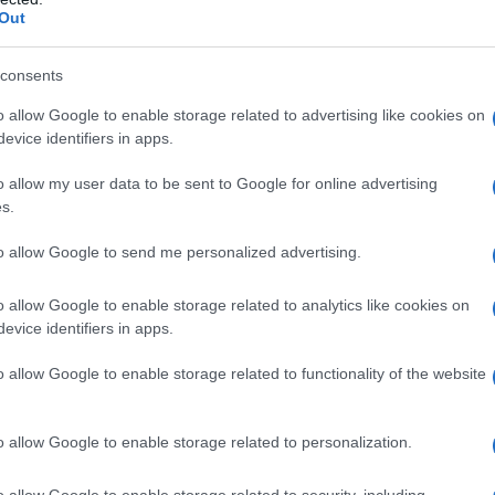
a
Out
consents
o allow Google to enable storage related to advertising like cookies on
Cristian Castiglioni · 9 Avr 2026
evice identifiers in apps.
o allow my user data to be sent to Google for online advertising
LA FINANCE
s.
to allow Google to send me personalized advertising.
o allow Google to enable storage related to analytics like cookies on
evice identifiers in apps.
o allow Google to enable storage related to functionality of the website
:
Comparer prime graduée et prime
constante pour l’assurance invalidité
o allow Google to enable storage related to personalization.
us
Comprendre les enjeux de la prime graduée et de la prime
constante pour protéger son revenu en cas d'incapacité de
o allow Google to enable storage related to security, including