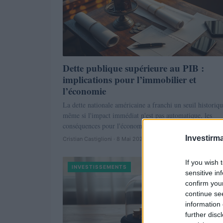
Dette publique supérieure au PIB :
implications pour l’immobilier et
l’économie
La dette nationale américaine a franchi un seuil historiqu
même si l'impact immédiat n'est pas automatique, les
conséquences pour l'économie et…
Investirma
Cristian Castiglioni · 8 Mai 2026
If you wish 
INVESTISSEMENTS
sensitive in
confirm you
continue se
information 
further disc