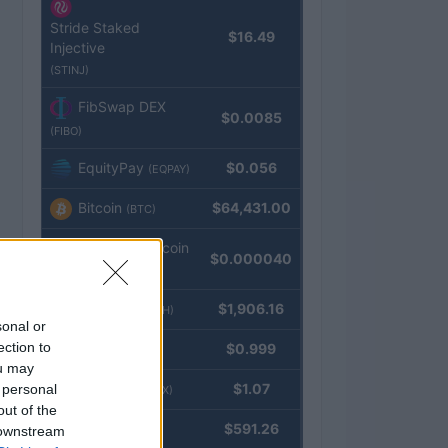
Stride Staked
$16.49
Injective
(STINJ)
FibSwap DEX
$0.0085
(FIBO)
EquityPay
$0.056
(EQPAY)
Bitcoin
$64,431.00
(BTC)
VNST Stablecoin
$0.000040
(VNST)
Ethereum
$1,906.16
(ETH)
sonal or
ection to
Tether
$0.999
(USDT)
ou may
USDEX
$1.07
 personal
(USDEX)
out of the
BNB
$591.26
 downstream
(BNB)