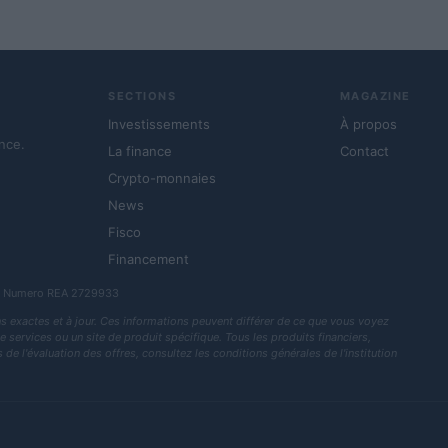
SECTIONS
MAGAZINE
Investissements
À propos
nce.
La finance
Contact
Crypto-monnaies
News
Fisco
Financement
. — Numero REA 2729933
s exactes et à jour. Ces informations peuvent différer de ce que vous voyez
de services ou un site de produit spécifique. Tous les produits financiers,
de l'évaluation des offres, consultez les conditions générales de l'institution