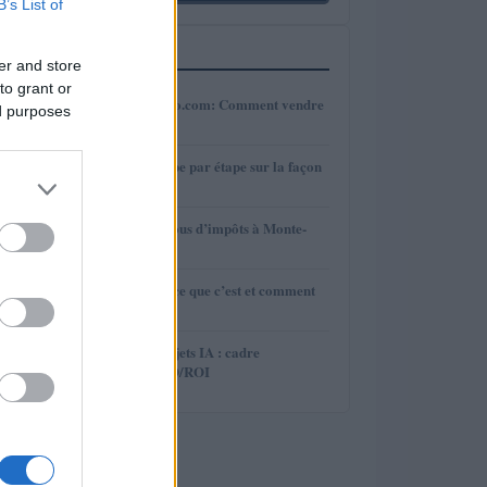
B’s List of
PLUS LUS
er and store
to grant or
1
Crypto sur Crypto.com: Comment vendre
ed purposes
étape par étape
2
eToro: Guide étape par étape sur la façon
de retirer
3
Combien payez-vous d’impôts à Monte-
Carlo ?
4
EURUSD: qu’est-ce que c’est et comment
ça marche
5
Optimiser les projets IA : cadre
d’évaluation TCO/ROI