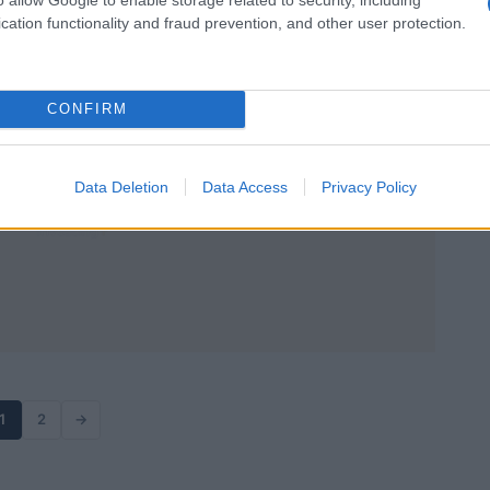
travail
cation functionality and fraud prevention, and other user protection.
Cristian Castiglioni · 4 Avr 2026
CONFIRM
Data Deletion
Data Access
Privacy Policy
1
2
→