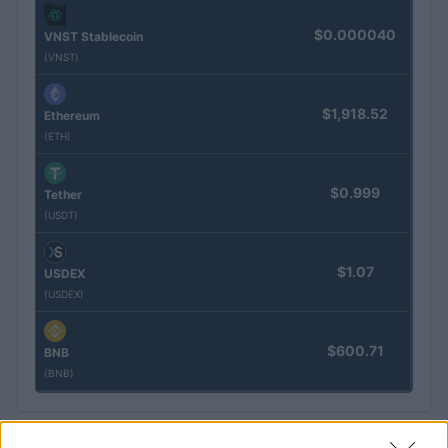
$0.000040
VNST Stablecoin
(VNST)
$1,918.52
Ethereum
(ETH)
$0.999
Tether
(USDT)
$1.07
USDEX
(USDEX)
$600.71
BNB
(BNB)
PLUS LUS