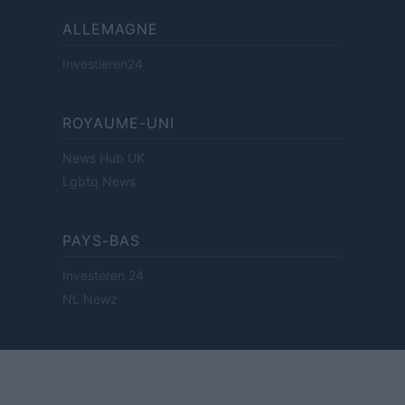
ALLEMAGNE
Investieren24
ROYAUME-UNI
News Hub UK
Lgbtq News
PAYS-BAS
Investeren 24
NL Newz