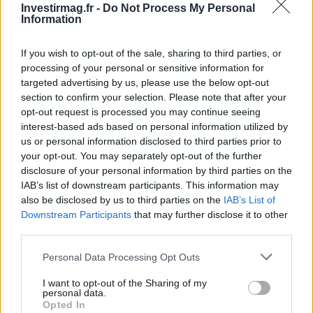
Investirmag.fr -
Do Not Process My Personal
Information
1
AMP : Peut-il atteindre 1 dollar ?
If you wish to opt-out of the sale, sharing to third parties, or
2
Crypto sur Crypto.com: Comment vendre étape par étape
processing of your personal or sensitive information for
targeted advertising by us, please use the below opt-out
3
eToro: Guide étape par étape sur la façon de retirer
section to confirm your selection. Please note that after your
opt-out request is processed you may continue seeing
4
Combien payez-vous d’impôts à Monte-Carlo ?
interest-based ads based on personal information utilized by
us or personal information disclosed to third parties prior to
5
EURUSD: qu’est-ce que c’est et comment ça marche
your opt-out. You may separately opt-out of the further
disclosure of your personal information by third parties on the
IAB’s list of downstream participants. This information may
also be disclosed by us to third parties on the
IAB’s List of
Downstream Participants
that may further disclose it to other
third parties.
Please note that this website/app uses one or more Google
Personal Data Processing Opt Outs
services and may gather and store information including but
not limited to your visit or usage behaviour. You may click to
I want to opt-out of the Sharing of my
personal data.
Investirmag, le nouveau portail du monde de la finance.
grant or deny consent to Google and its third-party tags to
Opted In
Insights, actualités, comparaisons et statistiques.
use your data for below specified purposes in below Google