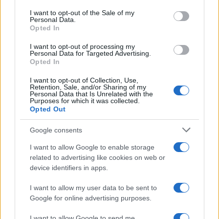
consent section.
I want to opt-out of the Sale of my
Personal Data.
SECTIONS
Opted In
Investissements
I want to opt-out of processing my
Personal Data for Targeted Advertising.
La finance
Opted In
Crypto-monnaies
I want to opt-out of Collection, Use,
News
Retention, Sale, and/or Sharing of my
Fisco
Personal Data that Is Unrelated with the
Purposes for which it was collected.
Financement
Opted Out
Google consents
MAGAZINE
À propos
I want to allow Google to enable storage
Contact
related to advertising like cookies on web or
device identifiers in apps.
MENTIONS LÉGALES
I want to allow my user data to be sent to
Politique cookies
Google for online advertising purposes.
Politique de confidentialité
I want to allow Google to send me