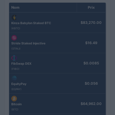
Nom
Prix
$83,270.00
Kinza Babylon Staked BTC
(KBTC)
$16.49
Stride Staked Injective
(STINJ)
$0.0085
FibSwap DEX
(FIBO)
$0.056
EquityPay
(EQPAY)
$64,962.00
Bitcoin
(BTC)