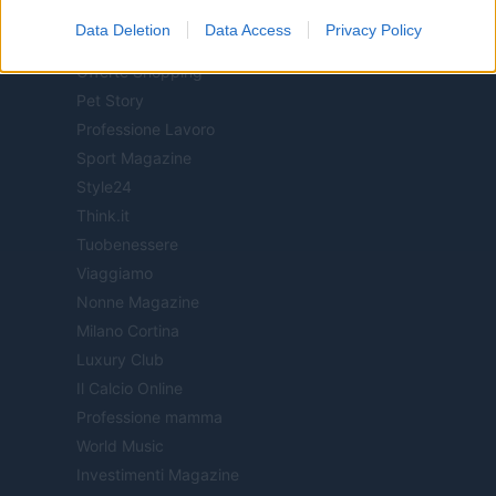
Motor Magazine
Data Deletion
Data Access
Privacy Policy
Notizie.it
Offerte Shopping
Pet Story
Professione Lavoro
Sport Magazine
Style24
Think.it
Tuobenessere
Viaggiamo
Nonne Magazine
Milano Cortina
Luxury Club
Il Calcio Online
Professione mamma
World Music
Investimenti Magazine