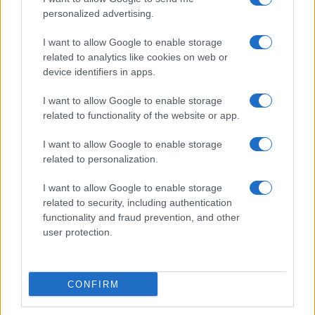
Conditions d'utilisation
personalized advertising.
Copyright © 2026 · Publié en France par AdHub Media S.r.l. — Numero REA
2729933
I want to allow Google to enable storage
Tous droits réservés
related to analytics like cookies on web or
Avertissement : Investirmag s'engage à garder vos informations exactes et à
device identifiers in apps.
jour. Ces informations peuvent différer de ce que vous voyez lorsque vous
visitez une institution financière, un fournisseur de services ou un site de
I want to allow Google to enable storage
produit spécifique. Tous les produits financiers, produits d'achat et services
sont présentés sans garantie. Lors de l'évaluation des offres, consultez les
related to functionality of the website or app.
conditions générales de l'institution financière.
I want to allow Google to enable storage
related to personalization.
I want to allow Google to enable storage
related to security, including authentication
ITALIE
functionality and fraud prevention, and other
user protection.
Casa Magazine
Cineverse Magazine
Donne Magazine
CONFIRM
Food Blog
Milano Notizie