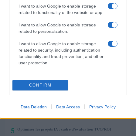
I want to allow Google to enable storage
$1.07
USDEX
related to functionality of the website or app.
(USDEX)
I want to allow Google to enable storage
$590.70
related to personalization.
BNB
(BNB)
I want to allow Google to enable storage
related to security, including authentication
functionality and fraud prevention, and other
PLUS LUS
user protection.
1
Crypto sur Crypto.com: Comment vendre étape par étape
2
CONFIRM
eToro: Guide étape par étape sur la façon de retirer
3
Combien payez-vous d’impôts à Monte-Carlo ?
Data Deletion
Data Access
Privacy Policy
4
EURUSD: qu’est-ce que c’est et comment ça marche
5
Optimiser les projets IA : cadre d’évaluation TCO/ROI