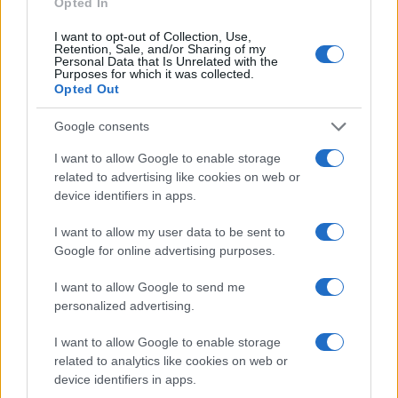
Opted In
(FIBO)
I want to opt-out of Collection, Use,
Retention, Sale, and/or Sharing of my
Personal Data that Is Unrelated with the
$0.056
EquityPay
Purposes for which it was collected.
Opted Out
(EQPAY)
Google consents
$64,473.00
Bitcoin
I want to allow Google to enable storage
(BTC)
related to advertising like cookies on web or
device identifiers in apps.
$0.000040
VNST Stablecoin
(VNST)
I want to allow my user data to be sent to
Google for online advertising purposes.
$1,908.32
Ethereum
I want to allow Google to send me
(ETH)
personalized advertising.
I want to allow Google to enable storage
$0.999
Tether
related to analytics like cookies on web or
(USDT)
device identifiers in apps.