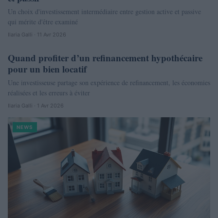
Un choix d'investissement intermédiaire entre gestion active et passive
qui mérite d'être examiné
Ilaria Galli · 11 Avr 2026
Quand profiter d’un refinancement hypothécaire
NEWS
pour un bien locatif
Une investisseuse partage son expérience de refinancement, les économies
réalisées et les erreurs à éviter
Ilaria Galli · 1 Avr 2026
NEWS