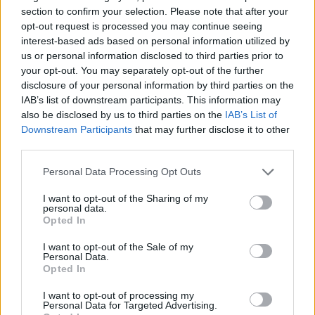
section to confirm your selection. Please note that after your
opt-out request is processed you may continue seeing
interest-based ads based on personal information utilized by
←
1
2
us or personal information disclosed to third parties prior to
your opt-out. You may separately opt-out of the further
disclosure of your personal information by third parties on the
IAB’s list of downstream participants. This information may
also be disclosed by us to third parties on the
IAB’s List of
COTATIONS CRYPTO
Downstream Participants
that may further disclose it to other
third parties.
Nom
Prix
Please note that this website/app uses one or more Google
Personal Data Processing Opt Outs
services and may gather and store information including but
not limited to your visit or usage behaviour. You may click to
I want to opt-out of the Sharing of my
$83,270.00
Kinza Babylon Staked BTC
personal data.
grant or deny consent to Google and its third-party tags to
(KBTC)
Opted In
use your data for below specified purposes in below Google
consent section.
I want to opt-out of the Sale of my
Personal Data.
$16.49
Stride Staked Injective
Opted In
(STINJ)
I want to opt-out of processing my
Personal Data for Targeted Advertising.
$0.0085
FibSwap DEX