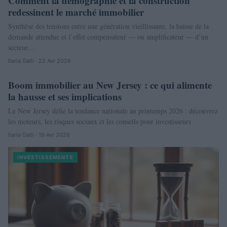
Comment la démographie et la construction
redessinent le marché immobilier
Synthèse des tensions entre une génération vieillissante, la baisse de la
demande attendue et l’effet compensateur — ou amplificateur — d’un
secteur…
Ilaria Galli · 22 Avr 2026
Boom immobilier au New Jersey : ce qui alimente
NEWS
la hausse et ses implications
Le New Jersey défie la tendance nationale au printemps 2026 : découvrez
les moteurs, les risques sociaux et les conseils pour investisseurs
Ilaria Galli · 19 Avr 2026
INVESTISSEMENTS