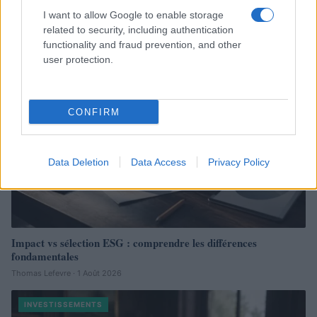
I want to allow Google to enable storage
Thomas Lefevre · 2 Août 2026
related to security, including authentication
functionality and fraud prevention, and other
INVESTISSEMENTS
user protection.
CONFIRM
Data Deletion
Data Access
Privacy Policy
Impact vs sélection ESG : comprendre les différences
fondamentales
Thomas Lefevre · 1 Août 2026
INVESTISSEMENTS