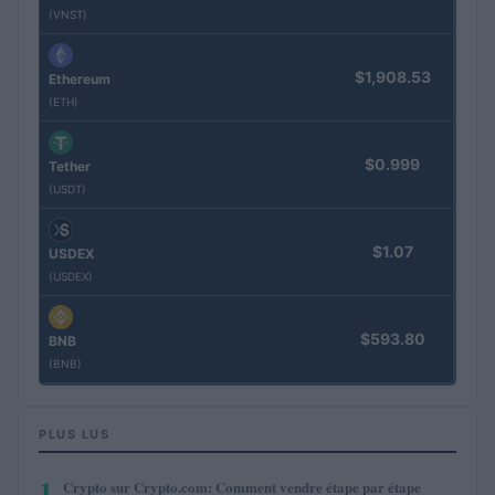
(VNST)
$1,908.53
Ethereum
(ETH)
$0.999
Tether
(USDT)
$1.07
USDEX
(USDEX)
$593.80
BNB
(BNB)
PLUS LUS
1
Crypto sur Crypto.com: Comment vendre étape par étape