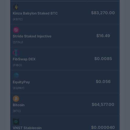
$83,270.00
Kinza Babylon Staked BTC
(KBTC)
$16.49
Stride Staked Injective
(STINJ)
$0.0085
FibSwap DEX
(FIBO)
$0.056
EquityPay
(EQPAY)
$64,577.00
Bitcoin
(BTC)
$0.000040
VNST Stablecoin