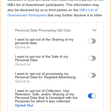
trait unique : elle collectionne des procès-
IAB’s list of downstream participants. This information may
verbaux historiques du Porto Vecchio.
also be disclosed by us to third parties on the
IAB’s List of
Downstream Participants
that may further disclose it to other
third parties.
Please note that this website/app uses one or more Google
Personal Data Processing Opt Outs
services and may gather and store information including but
not limited to your visit or usage behaviour. You may click to
I want to opt-out of the Sharing of my
personal data.
grant or deny consent to Google and its third-party tags to
Opted In
use your data for below specified purposes in below Google
consent section.
I want to opt-out of the Sale of my
Personal Data.
Opted In
I want to opt-out of processing my
Personal Data for Targeted Advertising.
Opted In
I want to opt-out of Collection, Use,
Retention, Sale, and/or Sharing of my
Personal Data that Is Unrelated with the
Purposes for which it was collected.
Opted Out