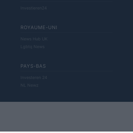
Investieren24
ROYAUME-UNI
News Hub UK
Lgbtq News
PAYS-BAS
Investeren 24
NL Newz