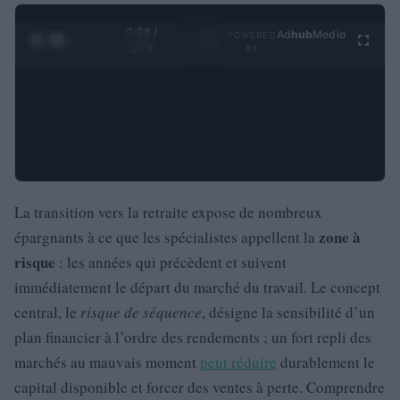
0:29 /
Ad
hub
Media
POWERED
1
/
4
3:19
BY
La transition vers la retraite expose de nombreux
zone à
épargnants à ce que les spécialistes appellent la
risque
: les années qui précèdent et suivent
immédiatement le départ du marché du travail. Le concept
central, le
risque de séquence
, désigne la sensibilité d’un
plan financier à l’ordre des rendements ; un fort repli des
marchés au mauvais moment
peut réduire
durablement le
capital disponible et forcer des ventes à perte. Comprendre