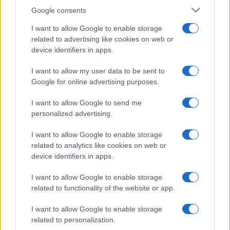
Google consents
I want to allow Google to enable storage
related to advertising like cookies on web or
Continuez la lecture
device identifiers in apps.
I want to allow my user data to be sent to
INVESTISSEMENTS
Google for online advertising purposes.
I want to allow Google to send me
personalized advertising.
I want to allow Google to enable storage
related to analytics like cookies on web or
device identifiers in apps.
I want to allow Google to enable storage
related to functionality of the website or app.
I want to allow Google to enable storage
Comparaison des comptes solo 401(k) et SEP IRA pour les
related to personalization.
travailleurs indépendants