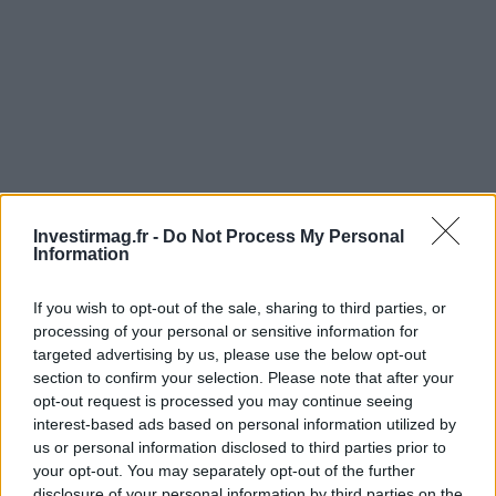
Investirmag.fr -
Do Not Process My Personal
Information
If you wish to opt-out of the sale, sharing to third parties, or
processing of your personal or sensitive information for
AUTEUR
Ilaria Galli
targeted advertising by us, please use the below opt-out
section to confirm your selection. Please note that after your
Ilaria Galli a signé le desk qui a mis au jour une
opt-out request is processed you may continue seeing
affaire administrative à Trieste après des
interest-based ads based on personal information utilized by
demandes d'accès aux dossiers à la mairie,
us or personal information disclosed to third parties prior to
défendant la ligne éditoriale du rigueur
your opt-out. You may separately opt-out of the further
documentaire. Rédactrice de desk, elle a un
disclosure of your personal information by third parties on the