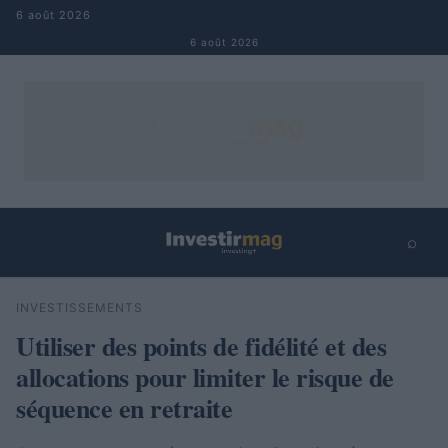
Aller au contenu
6 août 2026
6 août 2026
⌕
×
⌕
INVESTISSEMENTS
Rechercher
Utiliser des points de fidélité et des
allocations pour limiter le risque de
séquence en retraite