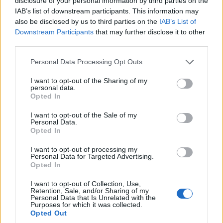
disclosure of your personal information by third parties on the
IAB’s list of downstream participants. This information may
Services de portefeuille
also be disclosed by us to third parties on the
IAB’s List of
Downstream Participants
that may further disclose it to other
Pour les portefeuilles personnels, Coinpayment offre un
third parties.
service gratuit jusqu’à 15000 $ et plus qu’il facture 0,50%
Please note that this website/app uses one or more Google
Personal Data Processing Opt Outs
de frais.
services and may gather and store information including but
Pour les conversations, ils facturent des frais TX et des
not limited to your visit or usage behaviour. You may click to
I want to opt-out of the Sharing of my
personal data.
frais de partenaire de conversion, le cas échéant.
grant or deny consent to Google and its third-party tags to
Opted In
Ils ne facturent que des frais d’émission de pièces pour
use your data for below specified purposes in below Google
consent section.
tout retrait.
I want to opt-out of the Sale of my
Personal Data.
Opted In
Pièces de monnaie prises en charge par les
paiements par pièces
I want to opt-out of processing my
Personal Data for Targeted Advertising.
Opted In
Le Coinpayments est un portefeuille multi-pièces. Il prend
en charge plus de 1000 types de pièces. La liste détaillée
I want to opt-out of Collection, Use,
Retention, Sale, and/or Sharing of my
des pièces prises en charge par Coinpayments est
Personal Data that Is Unrelated with the
Purposes for which it was collected.
donnéeICI.
Opted Out