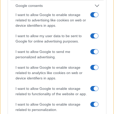
Avantages des paiements par pièces
Google consents
La possibilité de conserver des dizaines de crypto-
I want to allow Google to enable storage
monnaies au même endroit;
related to advertising like cookies on web or
device identifiers in apps.
L’échange rapide et facile;
L’authentification à deux facteurs;
I want to allow my user data to be sent to
La possibilité de placer de l’argent dans le «coffre-fort»
Google for online advertising purposes.
pour plus de sécurité;
La capacité d’accepter le paiement de biens et de services;
I want to allow Google to send me
La possibilité de créer une seule balise PayByName pour
personalized advertising.
tous les portefeuilles;
I want to allow Google to enable storage
Une interface simple et intuitive.
related to analytics like cookies on web or
device identifiers in apps.
Inconvénients des paiements par pièces
I want to allow Google to enable storage
Il n’y a pas d’inconvénients ni d’inconvénients pour le
related to functionality of the website or app.
moment, sauf le piratage qui s’est produit en 2017 où la
sécurité a été compromise.
I want to allow Google to enable storage
related to personalization.