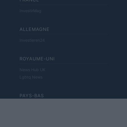
InvestirMag
ALLEMAGNE
Investieren24
ROYAUME-UNI
News Hub UK
Lgbtq News
PAYS-BAS
Investeren 24
NL Newz