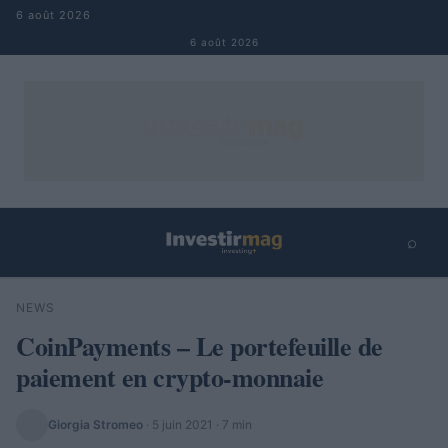
Aller au contenu
6 août 2026
6 août 2026
⌕
×
⌕
NEWS
Rechercher
CoinPayments – Le portefeuille de
paiement en crypto-monnaie
Giorgia Stromeo
·
5 juin 2021
· 7 min