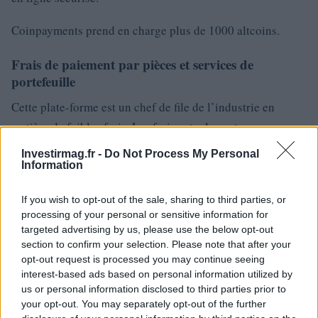
Coinpayments prend en charge plus de 1000 altcoins.
Frais de paiement par pièces et services de
portefeuille
Cette plate-forme est un chef de file de l’industrie en
matière de faibles frais. Les frais actuels sont
Investirmag.fr -
Do Not Process My Personal
Paiements entrants – Les paiements crédités sur le
Information
portefeuille de paiements par pièces sont facturés des frais
de 0,50%.
If you wish to opt-out of the sale, sharing to third parties, or
Les paiements qui sont transmis à n’importe quelle adresse
processing of your personal or sensitive information for
externe sont facturés 0,50% de frais et frais de transaction
targeted advertising by us, please use the below opt-out
de pièces (frais TX).
section to confirm your selection. Please note that after your
Dans le cas des dépôts commerciaux dans lesquels les
opt-out request is processed you may continue seeing
interest-based ads based on personal information utilized by
adresses sont créées avec l’API Coinpayments, ils
us or personal information disclosed to third parties prior to
facturent des frais de 0,50%.
your opt-out. You may separately opt-out of the further
Pour tout transfert également 0,50% est facturé des frais.