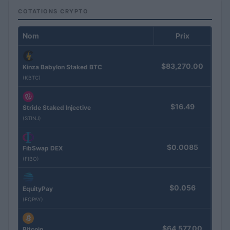
COTATIONS CRYPTO
Nom
Prix
$83,270.00
Kinza Babylon Staked BTC
(KBTC)
$16.49
Stride Staked Injective
(STINJ)
$0.0085
FibSwap DEX
(FIBO)
$0.056
EquityPay
(EQPAY)
$64,577.00
Bitcoin