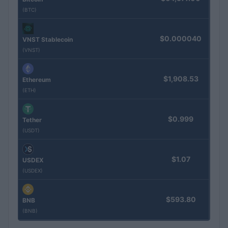
(BTC)
$0.000040
VNST Stablecoin
(VNST)
$1,908.53
Ethereum
(ETH)
$0.999
Tether
(USDT)
$1.07
USDEX
(USDEX)
$593.80
BNB
(BNB)