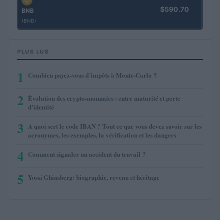
$590.70
BNB
(BNB)
PLUS LUS
1
Combien payez-vous d’impôts à Monte-Carlo ?
2
Évolution des crypto-monnaies : entre maturité et perte
d’identité
3
A quoi sert le code IBAN ? Tout ce que vous devez savoir sur les
acronymes, les exemples, la vérification et les dangers
4
Comment signaler un accident du travail ?
5
Yossi Ghinsberg: biographie, revenu et héritage