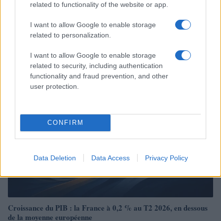
related to functionality of the website or app.
I want to allow Google to enable storage
Investissements records dans l’IA : quand les géants de la tech
related to personalization.
verront-ils les bénéfices ?
Juliette Bernard · 5 Août 2026
I want to allow Google to enable storage
related to security, including authentication
LA FINANCE
functionality and fraud prevention, and other
user protection.
CONFIRM
Data Deletion
Data Access
Privacy Policy
Croissance du PIB : la France à 0,2 % au T2 2026, en dessous
de la moyenne européenne