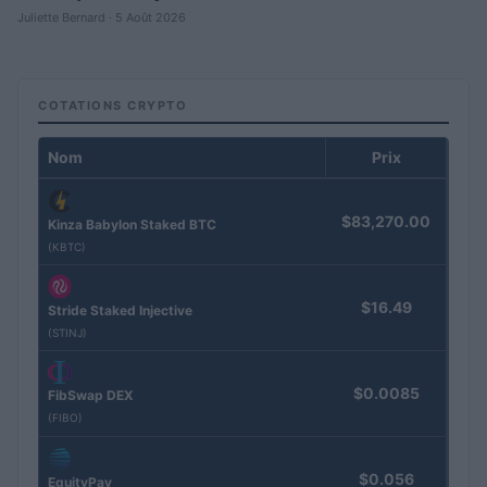
Juliette Bernard · 5 Août 2026
COTATIONS CRYPTO
Nom
Prix
$83,270.00
Kinza Babylon Staked BTC
(KBTC)
$16.49
Stride Staked Injective
(STINJ)
$0.0085
FibSwap DEX
(FIBO)
$0.056
EquityPay