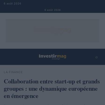
Aller au contenu
6 août 2026
6 août 2026
⌕
×
⌕
LA FINANCE
Rechercher
Collaboration entre start-up et grands
groupes : une dynamique européenne
en émergence