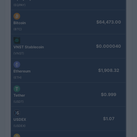
(EQPAY)
$64,473.00
Bitcoin
(BTC)
$0.000040
VNST Stablecoin
(VNST)
$1,908.32
Ethereum
(ETH)
$0.999
Tether
(USDT)
$1.07
USDEX
(USDEX)