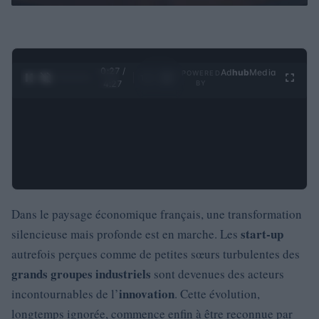
0:28 /
Ad
hub
Media
POWERED
1
/
4
4:27
BY
Dans le paysage économique français, une transformation
start-up
silencieuse mais profonde est en marche. Les
autrefois perçues comme de petites sœurs turbulentes des
grands groupes industriels
sont devenues des acteurs
innovation
incontournables de l’
. Cette évolution,
longtemps ignorée, commence enfin à être reconnue par