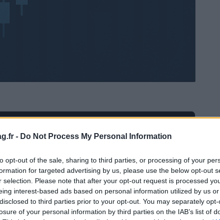
Ad
hub
Media
POWERED BY
g.fr -
Do Not Process My Personal Information
to opt-out of the sale, sharing to third parties, or processing of your per
formation for targeted advertising by us, please use the below opt-out s
r selection. Please note that after your opt-out request is processed y
eing interest-based ads based on personal information utilized by us or
disclosed to third parties prior to your opt-out. You may separately opt-
losure of your personal information by third parties on the IAB’s list of