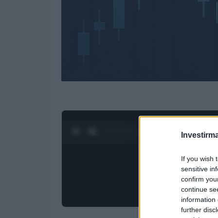
0:28 / 3:19
1
/
4
Investirma
If you wish 
sensitive in
confirm you
continue se
information 
further disc