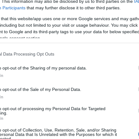
. This information may also be disclosed by us to third parties on the
IA
Participants
that may further disclose it to other third parties.
 that this website/app uses one or more Google services and may gath
8 500 $
flux de trésorerie mensuel de
grâce à des
including but not limited to your visit or usage behaviour. You may click 
venu réalité pour Kelsey Porter, une agente immobilière
 to Google and its third-party tags to use your data for below specifi
arfois complexe de l’immobilier. En combinant des
ogle consent section.
ptant une approche créative, elle a réussi à se
l Data Processing Opt Outs
dix unités locatives
e
en seulement quelques années.
o opt-out of the Sharing of my personal data.
r née d’une rencontre
In
o opt-out of the Sale of my Personal Data.
2018
lier en tant qu’agente en
, après avoir été exposée
In
vestissements familiaux. Ce n’est qu’en aidant un jeune
to opt-out of processing my Personal Data for Targeted
ouvert les concepts de
« house hacking »
et de la
ing.
In
kets
a été déterminant pour son avenir en tant
is l’importance d’apprendre et de s’adapter à
o opt-out of Collection, Use, Retention, Sale, and/or Sharing
ersonal Data that Is Unrelated with the Purposes for which it
 a exploré des méthodes variées, allant des rénovations
lected.