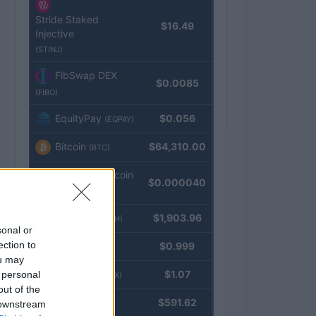
Stride Staked
$16.49
Injective
(STINJ)
FibSwap DEX
$0.0085
(FIBO)
EquityPay
$0.056
(EQPAY)
Bitcoin
$64,310.00
(BTC)
VNST Stablecoin
$0.000040
(VNST)
Ethereum
$1,903.96
(ETH)
sonal or
ection to
Tether
$0.999
(USDT)
ou may
USDEX
$1.07
 personal
(USDEX)
out of the
BNB
$591.62
 downstream
(BNB)