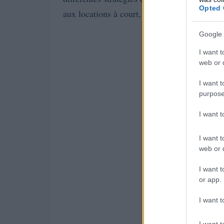
Opted 
aux locations à court, moyen et long terme.
Google 
I want t
web or d
I want t
purpose
I want 
I want t
web or d
I want t
or app.
I want t
I want t