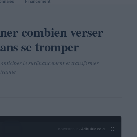
onnaies
Financement
er combien verser
sans se tromper
anticiper le surfinancement et transformer
trainte
Ad
hub
Media
POWERED BY