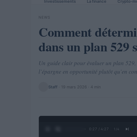
Investissements
La finance
Crypto-m
NEWS
Comment détermin
dans un plan 529 
Un guide clair pour évaluer un plan 529, 
l’épargne en opportunité plutôt qu’en con
Staff
·
19 mars 2026
· 4 min
0:28 / 4:27
1
/
4