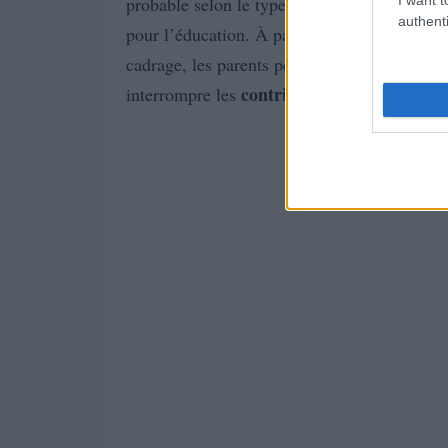
probable selon le type d’établissement (publ
authenti
pour l’éducation. À partir de là, on peut cal
cadrage, les parents peuvent adapter leurs v
contributions
interrompre les
si l’épargne es