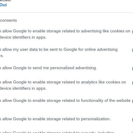
trait non affecté à des
dépenses qualifiées
, la partie
Out
, mais il ne s’agit pas d’une perte totale : il faut
s alternatives.
consents
o allow Google to enable storage related to advertising like cookies on
iversitaires
evice identifiers in apps.
és selon la législation : dépenses liées à l’école
o allow my user data to be sent to Google for online advertising
s.
s, formations en apprentissage et, sous conditions,
n plafond déterminé. Ces possibilités réduisent le
to allow Google to send me personalized advertising.
 il reste essentiel de vérifier les règles applicables et
o allow Google to enable storage related to analytics like cookies on
e procéder à un retrait.
evice identifiers in apps.
ant à placer
o allow Google to enable storage related to functionality of the website
st plus efficace de définir un objectif proportionnel :
o allow Google to enable storage related to personalization.
rir ? 50 %, 75 % ou 100 % ? Ensuite, estimez le coût
o allow Google to enable storage related to security, including