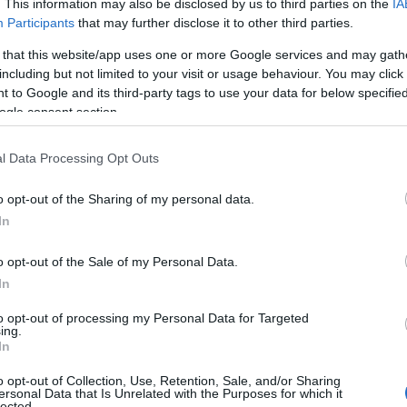
. This information may also be disclosed by us to third parties on the
IA
Participants
that may further disclose it to other third parties.
 that this website/app uses one or more Google services and may gath
including but not limited to your visit or usage behaviour. You may click 
 to Google and its third-party tags to use your data for below specifi
ogle consent section.
l Data Processing Opt Outs
o opt-out of the Sharing of my personal data.
In
o opt-out of the Sale of my Personal Data.
rsé
In
to opt-out of processing my Personal Data for Targeted
limiter la contrainte du surfinancement. La première
ing.
In
utre membre de la famille qui pourrait utiliser ces
autre
o opt-out of Collection, Use, Retention, Sale, and/or Sharing
 autre option est le transfert des fonds vers un
ersonal Data that Is Unrelated with the Purposes for which it
lected.