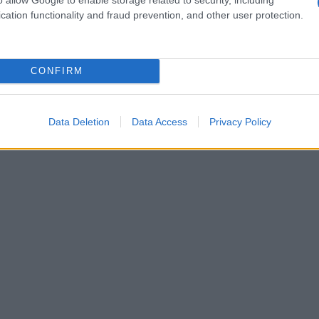
ic vs privé) et appliquez une hypothèse d’inflation
cation functionality and fraud prevention, and other user protection.
épargne mensuelle
culer un plan d’
réaliste. Grâce à ce
ersements : augmenter si l’objectif semble lointain ou
t suffisante.
CONFIRM
Data Deletion
Data Access
Privacy Policy