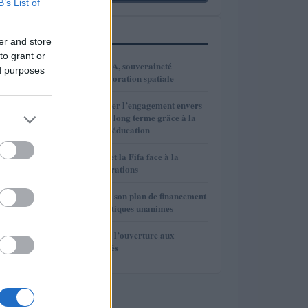
B’s List of
PLUS LUS
er and store
to grant or
1
VivaTech 2026 : IA, souveraineté
ed purposes
numérique et exploration spatiale
2
Comment renforcer l’engagement envers
l’investissement à long terme grâce à la
psychologie et à l’éducation
3
Gianni Infantino et la Fifa face à la
rébellion des fédérations
4
La Fifa renonce à son plan de financement
privé face aux critiques unanimes
5
La Fifa renonce à l’ouverture aux
investisseurs privés