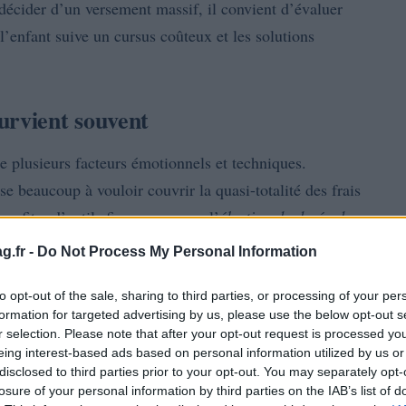
 décider d’un versement massif, il convient d’évaluer
 l’enfant suive un cursus coûteux et les solutions
.
urvient souvent
 plusieurs facteurs émotionnels et techniques.
e beaucoup à vouloir couvrir la quasi-totalité des frais
 profiter d’outils fiscaux comme l’
élection de durée de
s
, ce qui augmente rapidement le solde du compte.
g.fr -
Do Not Process My Personal Information
’établissement ou d’études supérieures d’un enfant :
rofessionnel changeant font varier les besoins réels.
to opt-out of the sale, sharing to third parties, or processing of your per
formation for targeted advertising by us, please use the below opt-out s
r selection. Please note that after your opt-out request is processed y
eing interest-based ads based on personal information utilized by us or
disclosed to third parties prior to your opt-out. You may separately opt-
losure of your personal information by third parties on the IAB’s list of