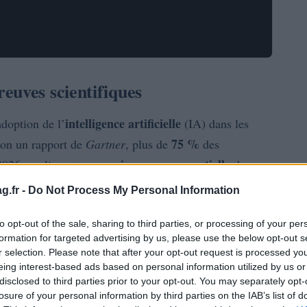
euves scientifiques
intelligence artificielle
doption de l’
(IA) dans les
75 %
elon un rapport de
Gartner
, plus de
des
croissance exponentielle
 2026, soulignant une
dans ce
que les systèmes d’apprentissage automatique et les
g.fr -
Do Not Process My Personal Information
dispensables pour optimiser les opérations
to opt-out of the sale, sharing to third parties, or processing of your per
formation for targeted advertising by us, please use the below opt-out s
r selection. Please note that after your opt-out request is processed y
eing interest-based ads based on personal information utilized by us or
disclosed to third parties prior to your opt-out. You may separately opt-
losure of your personal information by third parties on the IAB’s list of
est intégrée dans les processus décisionnels, la gestion