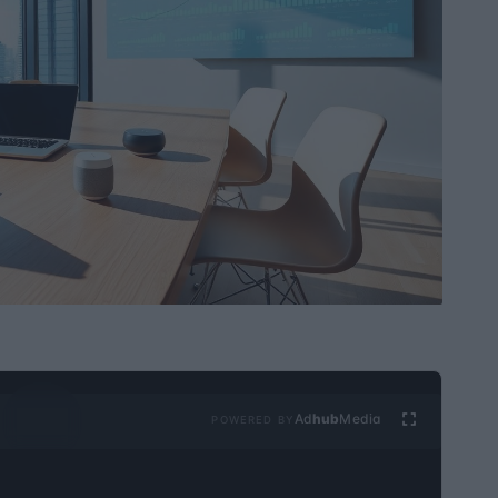
Ad
hub
Media
POWERED BY