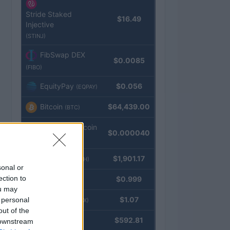
Stride Staked
$16.49
Injective
(STINJ)
FibSwap DEX
$0.0085
(FIBO)
EquityPay
$0.056
(EQPAY)
Bitcoin
$64,439.00
(BTC)
VNST Stablecoin
$0.000040
(VNST)
Ethereum
$1,901.17
(ETH)
sonal or
ection to
Tether
$0.999
(USDT)
ou may
USDEX
$1.07
 personal
(USDEX)
out of the
BNB
$592.81
 downstream
(BNB)