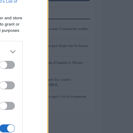
B’s List of
PLUS LUS
er and store
to grant or
1
Crypto sur Crypto.com: Comment vendre
ed purposes
étape par étape
2
eToro: Guide étape par étape sur la façon
de retirer
3
Combien payez-vous d’impôts à Monte-
Carlo ?
4
Optimiser les projets IA : cadre
d’évaluation TCO/ROI
5
EURUSD: qu’est-ce que c’est et comment
ça marche