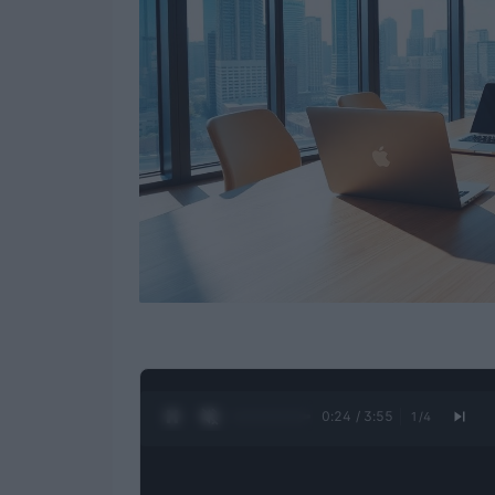
0:25 / 3:55
1
/
4