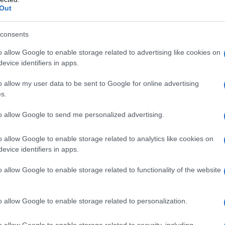
Out
consents
o allow Google to enable storage related to advertising like cookies on
evice identifiers in apps.
o allow my user data to be sent to Google for online advertising
s.
to allow Google to send me personalized advertising.
d’hui
o allow Google to enable storage related to analytics like cookies on
ntreprises doivent investir dans la formation de leurs
evice identifiers in apps.
Qui ne
ptées et développer une culture d’innovation.
o allow Google to enable storage related to functionality of the website
 pertinence sur le marché demain. La création de
 peut également accélérer cette transition.
o allow Google to enable storage related to personalization.
o allow Google to enable storage related to security, including