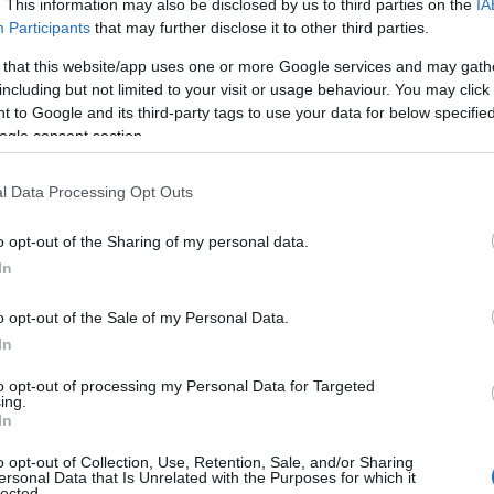
. This information may also be disclosed by us to third parties on the
IA
tâches répétitives. Les entreprises qui ne s’adaptent pas
Participants
that may further disclose it to other third parties.
 par rapport à leurs concurrents.
 that this website/app uses one or more Google services and may gath
including but not limited to your visit or usage behaviour. You may click 
 to Google and its third-party tags to use your data for below specifi
s et la société
ogle consent section.
tes. Les secteurs comme la santé, la finance et le
l Data Processing Opt Outs
ansformations majeures. L’IA améliore non seulement
e également la manière dont les entreprises interagissent
o opt-out of the Sharing of my personal data.
In
s personnalisées et réactives.
o opt-out of the Sale of my Personal Data.
In
to opt-out of processing my Personal Data for Targeted
ing.
In
o opt-out of Collection, Use, Retention, Sale, and/or Sharing
ersonal Data that Is Unrelated with the Purposes for which it
lected.