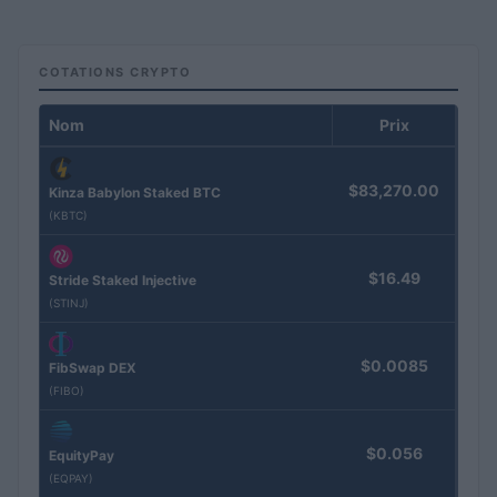
COTATIONS CRYPTO
Nom
Prix
$83,270.00
Kinza Babylon Staked BTC
(KBTC)
$16.49
Stride Staked Injective
(STINJ)
$0.0085
FibSwap DEX
(FIBO)
$0.056
EquityPay
(EQPAY)