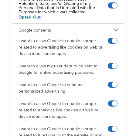
Retention, Sale, and/or Sharing of my
Personal Data that Is Unrelated with the
Purposes for which it was collected.
Opted Out
Google consents
La guerre des géants de la tech : Apple contre OpenAI
I want to allow Google to enable storage
Juliette Bernard · 7 Août 2026
related to advertising like cookies on web or
device identifiers in apps.
NEWS
I want to allow my user data to be sent to
Google for online advertising purposes.
I want to allow Google to send me
personalized advertising.
I want to allow Google to enable storage
related to analytics like cookies on web or
device identifiers in apps.
I want to allow Google to enable storage
related to functionality of the website or app.