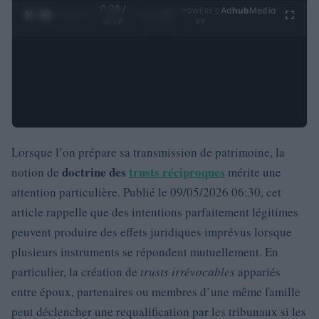
0:29 /
Ad
hub
Media
POWERED
1
/
4
3:19
BY
Lorsque l’on prépare sa transmission de patrimoine, la
doctrine des
trusts réciproques
notion de
mérite une
attention particulière. Publié le 09/05/2026 06:30, cet
article rappelle que des intentions parfaitement légitimes
peuvent produire des effets juridiques imprévus lorsque
plusieurs instruments se répondent mutuellement. En
particulier, la création de
trusts irrévocables
appariés
entre époux, partenaires ou membres d’une même famille
peut déclencher une requalification par les tribunaux si les