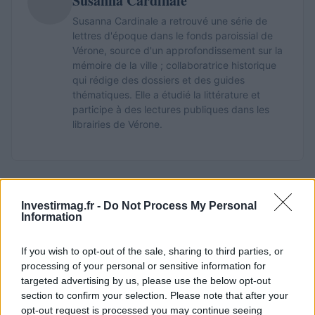
Susanna Cardinale
Susanna Cardinale a retrouvé une série de
lettres d'époque dans le fonds paroissial de
Vérone, source d'un approfondissement sur la
mémoire de la ville ; collaboratrice historique
qui rédige des dossiers et des guides
thématiques. Elle a étudié la littérature et
participe à des lectures publiques dans les
librairies de Vérone.
Investirmag.fr -
Do Not Process My Personal
Information
If you wish to opt-out of the sale, sharing to third parties, or
processing of your personal or sensitive information for
targeted advertising by us, please use the below opt-out
section to confirm your selection. Please note that after your
opt-out request is processed you may continue seeing