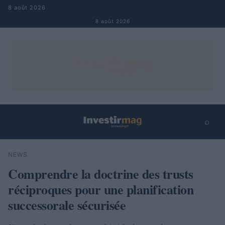
Aller au contenu
8 août 2026
8 août 2026
⌕
×
⌕
NEWS
Rechercher
Comprendre la doctrine des trusts
réciproques pour une planification
successorale sécurisée