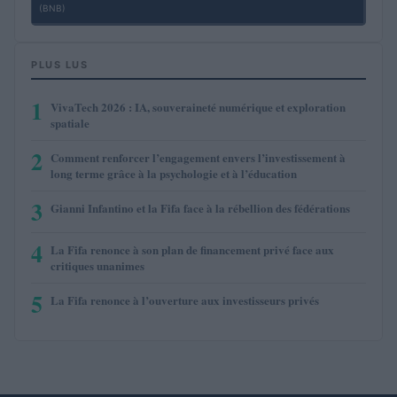
(BNB)
PLUS LUS
1
VivaTech 2026 : IA, souveraineté numérique et exploration
spatiale
2
Comment renforcer l’engagement envers l’investissement à
long terme grâce à la psychologie et à l’éducation
3
Gianni Infantino et la Fifa face à la rébellion des fédérations
4
La Fifa renonce à son plan de financement privé face aux
critiques unanimes
5
La Fifa renonce à l’ouverture aux investisseurs privés