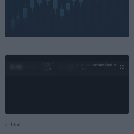
0:29 /
Ad
hub
Media
POWERED
1
/
4
4:27
BY
« `html