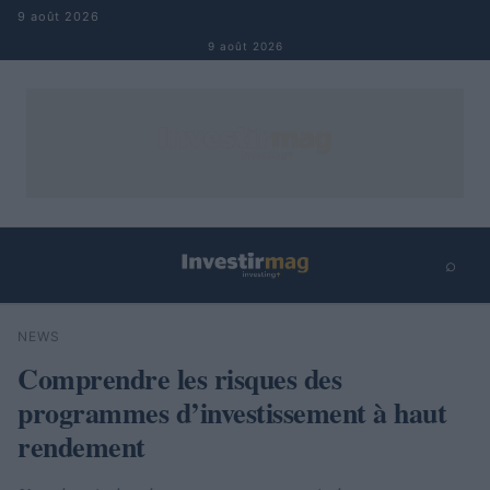
Aller au contenu
9 août 2026
9 août 2026
⌕
×
⌕
NEWS
Rechercher
Comprendre les risques des
programmes d’investissement à haut
rendement