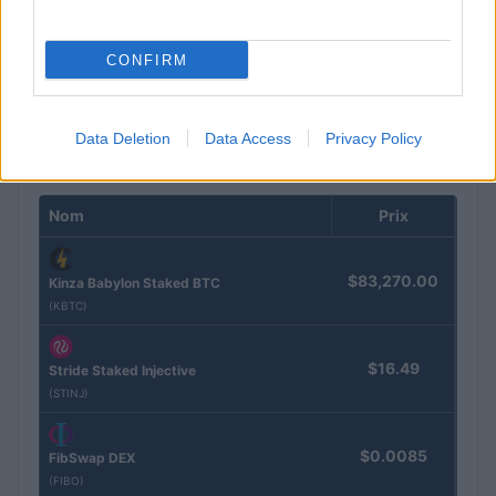
Brent chute de 8,3 % : le pétrole en net repli malgré un or
résilient
CONFIRM
Juliette Bernard · 6 Août 2026
Data Deletion
Data Access
Privacy Policy
COTATIONS CRYPTO
Nom
Prix
$83,270.00
Kinza Babylon Staked BTC
(KBTC)
$16.49
Stride Staked Injective
(STINJ)
$0.0085
FibSwap DEX
(FIBO)