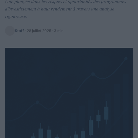
Une plongée dans les risques et opportunités des programmes
d'investissement à haut rendement à travers une analyse
rigoureuse.
Staff
·
28 juillet 2025
· 3 min