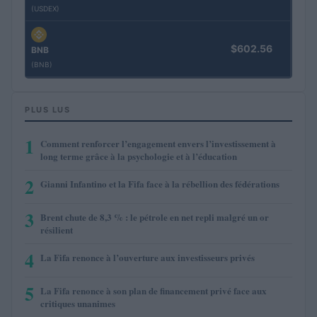
(USDEX)
$602.56
BNB
(BNB)
PLUS LUS
1
Comment renforcer l’engagement envers l’investissement à
long terme grâce à la psychologie et à l’éducation
2
Gianni Infantino et la Fifa face à la rébellion des fédérations
3
Brent chute de 8,3 % : le pétrole en net repli malgré un or
résilient
4
La Fifa renonce à l’ouverture aux investisseurs privés
5
La Fifa renonce à son plan de financement privé face aux
critiques unanimes