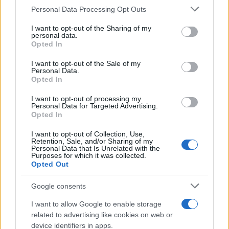
Please note that this website/app uses one or more Google
Personal Data Processing Opt Outs
services and may gather and store information including but
not limited to your visit or usage behaviour. You may click to
I want to opt-out of the Sharing of my
personal data.
grant or deny consent to Google and its third-party tags to
Opted In
use your data for below specified purposes in below Google
consent section.
I want to opt-out of the Sale of my
Personal Data.
Opted In
I want to opt-out of processing my
La guerre des géants de la tech : Apple contre OpenAI
Personal Data for Targeted Advertising.
Opted In
Juliette Bernard · 7 Août 2026
I want to opt-out of Collection, Use,
Retention, Sale, and/or Sharing of my
NEWS
Personal Data that Is Unrelated with the
Purposes for which it was collected.
Opted Out
Google consents
I want to allow Google to enable storage
related to advertising like cookies on web or
device identifiers in apps.