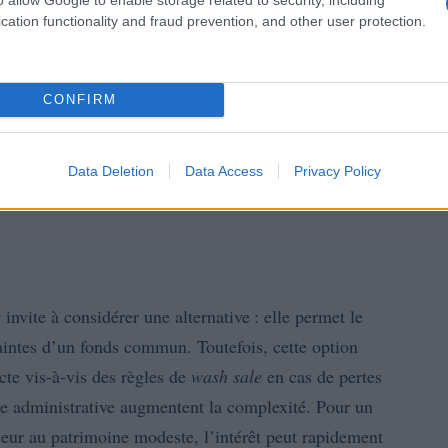
cation functionality and fraud prevention, and other user protection.
CONFIRM
Data Deletion
Data Access
Privacy Policy
e
invite à considérer une alternative : elle permet le
aintes d’un fonds commun. Toutefois, cette option
icte vis‑à‑vis des règles de
wash sale
en cas de pertes
arge administrative augmentent la complexité. Pour un
sseur au patrimoine modeste, l’intérêt peut rapidement