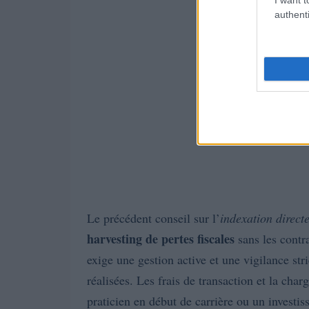
authenti
Le précédent conseil sur l’
indexation direct
harvesting de pertes fiscales
sans les contr
exige une gestion active et une vigilance str
réalisées. Les frais de transaction et la ch
praticien en début de carrière ou un investi