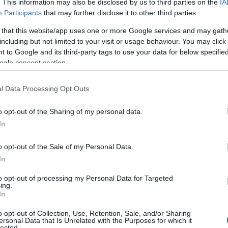
. This information may also be disclosed by us to third parties on the
IA
Participants
that may further disclose it to other third parties.
 that this website/app uses one or more Google services and may gath
including but not limited to your visit or usage behaviour. You may click 
 to Google and its third-party tags to use your data for below specifi
ogle consent section.
l Data Processing Opt Outs
o opt-out of the Sharing of my personal data.
In
o opt-out of the Sale of my Personal Data.
In
to opt-out of processing my Personal Data for Targeted
ing.
ages fiscaux concrets. Elle permet d’identifier
In
de revient de chaque titre, condition essentielle pour
o opt-out of Collection, Use, Retention, Sale, and/or Sharing
si la possibilité d’arbitrer des lignes spécifiques sans
ersonal Data that Is Unrelated with the Purposes for which it
lected.