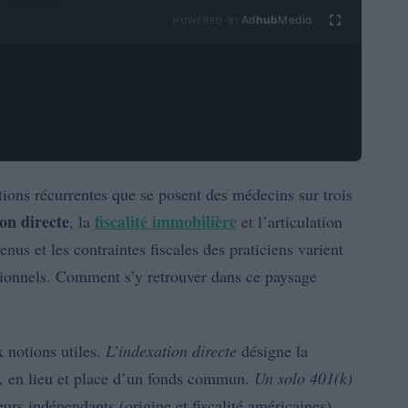
Ad
hub
Media
POWERED BY
stions récurrentes que se posent des médecins sur trois
ion directe
fiscalité immobilière
, la
et l’articulation
enus et les contraintes fiscales des praticiens varient
rationnels. Comment s’y retrouver dans ce paysage
x notions utiles.
L’indexation directe
désigne la
é, en lieu et place d’un fonds commun.
Un solo 401(k)
eurs indépendants (origine et fiscalité américaines).