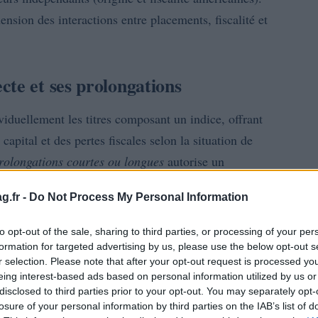
ension des interactions entre placements, fiscalité et
cte et ses prolongations
iduellement les titres composant un indice, offrant
capital et des pertes fiscales selon la situation de
rolongations courtes ou longues
autorise un
t en optimisant la charge fiscale. Les médecins,
g.fr -
Do Not Process My Personal Information
les, peuvent recourir à des ventes partielles pour
ions à long terme afin de profiter d’un régime fiscal
to opt-out of the sale, sharing to third parties, or processing of your per
formation for targeted advertising by us, please use the below opt-out s
r selection. Please note that after your opt-out request is processed y
eing interest-based ads based on personal information utilized by us or
disclosed to third parties prior to your opt-out. You may separately opt-
losure of your personal information by third parties on the IAB’s list of