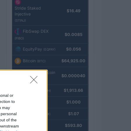
Stride Staked
$16.49
Injective
(STINJ)
FibSwap DEX
$0.0085
(FIBO)
EquityPay
$0.056
(EQPAY)
Bitcoin
$64,925.00
(BTC)
VNST Stablecoin
$0.000040
(VNST)
Ethereum
$1,913.66
(ETH)
sonal or
ection to
Tether
$1.000
(USDT)
ou may
USDEX
$1.07
 personal
(USDEX)
out of the
BNB
$593.80
 downstream
(BNB)