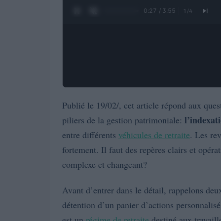
0:28 / 3:55
1
/
4
Publié le 19/02/, cet article répond aux que
l’indexat
piliers de la gestion patrimoniale:
entre différents
véhicules de retraite
. Les rev
fortement. Il faut des repères clairs et opé
complexe et changeant?
Avant d’entrer dans le détail, rappelons deu
détention d’un panier d’actions personnalis
est un
régime de retraite
destiné aux travaill