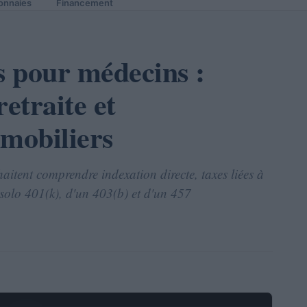
onnaies
Financement
s pour médecins :
etraite et
mmobiliers
itent comprendre indexation directe, taxes liées à
n solo 401(k), d'un 403(b) et d'un 457