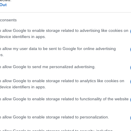
Ces mécanismes réduisent le risque de réplique fiscale
Out
consents
individuelle des titres augmente la charge
o allow Google to enable storage related to advertising like cookies on
vi rigoureux. Les coûts de transaction peuvent
evice identifiers in apps.
nfin, l’efficacité fiscale dépend de la situation
o allow my user data to be sent to Google for online advertising
applicables au moment de la cession.
s.
to allow Google to send me personalized advertising.
et simplicité opérationnelle? La réponse dépend du
t et des contraintes de trésorerie. Un conseil
o allow Google to enable storage related to analytics like cookies on
ste recommandé pour décider du recours à l’indexation
evice identifiers in apps.
o allow Google to enable storage related to functionality of the website
o allow Google to enable storage related to personalization.
o allow Google to enable storage related to security, including