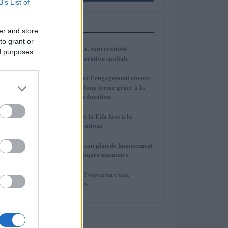
B’s List of
PLUS LUS
er and store
to grant or
1
VivaTech 2026 : IA, souveraineté
ed purposes
numérique et exploration spatiale
2
Comment renforcer l’engagement envers
l’investissement à long terme grâce à la
psychologie et à l’éducation
3
Gianni Infantino et la Fifa face à la
rébellion des fédérations
4
La Fifa renonce à son plan de financement
privé face aux critiques unanimes
5
La Fifa renonce à l’ouverture aux
investisseurs privés