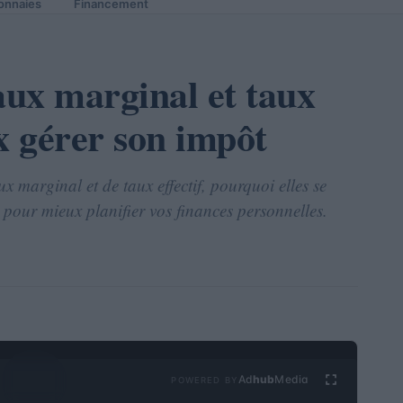
onnaies
Financement
aux marginal et taux
x gérer son impôt
x marginal et de taux effectif, pourquoi elles se
 pour mieux planifier vos finances personnelles.
Ad
hub
Media
POWERED BY