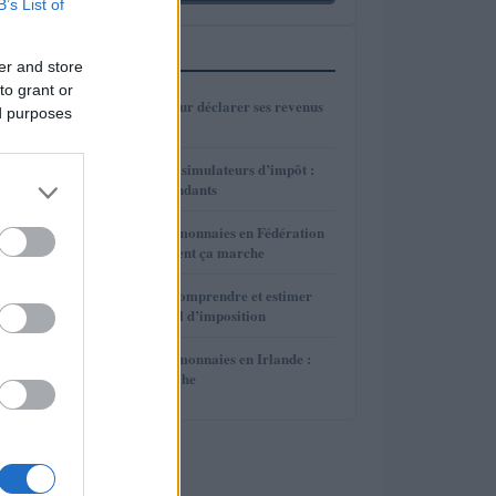
B’s List of
PLUS LUS
er and store
to grant or
1
Guide complet pour déclarer ses revenus
ed purposes
crypto en France
2
Comparaison des simulateurs d’impôt :
officiels et indépendants
3
Impôts et crypto-monnaies en Fédération
de Russie : comment ça marche
4
Tutoriel impôt : comprendre et estimer
son taux marginal d’imposition
5
Impôts et crypto-monnaies en Irlande :
comment ça marche