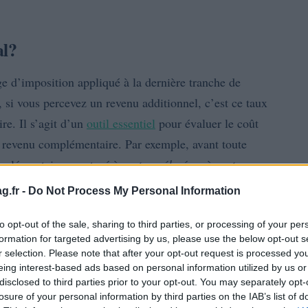
al?
 d’imposition appliqué à la dernière tranche de
si vous percevez un revenu additionnel, c’est ce taux
re. Il s’agit d’un
outil essentiel
pour évaluer le coût
 revenu complémentaire. Par exemple, avant toute
supplémentaire sera taxé à un
taux élevé
ou à un
taux
 que vous gagnez.
g.fr -
Do Not Process My Personal Information
to opt-out of the sale, sharing to third parties, or processing of your per
formation for targeted advertising by us, please use the below opt-out s
r selection. Please note that after your opt-out request is processed y
eing interest-based ads based on personal information utilized by us or
disclosed to third parties prior to your opt-out. You may separately opt-
losure of your personal information by third parties on the IAB’s list of