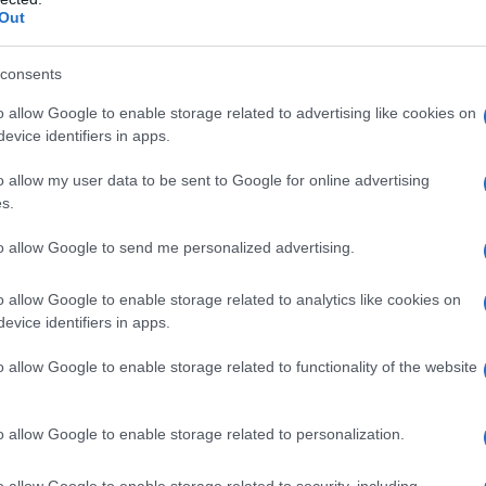
Out
?
consents
o allow Google to enable storage related to advertising like cookies on
 représente la proportion de votre revenu total qui est
evice identifiers in apps.
n divisant le montant total de l’impôt payé par le
, le taux effectif donne une vision d’ensemble de votre
o allow my user data to be sent to Google for online advertising
s.
ible que le taux marginal dans un système progressif, car
 à des taux moindres, voire à zéro.
to allow Google to send me personalized advertising.
présentatif
o allow Google to enable storage related to analytics like cookies on
evice identifiers in apps.
iscalité entre contribuables ou pour mesurer le poids de
o allow Google to enable storage related to functionality of the website
 personnes ayant le même taux marginal peuvent avoir
enus sont constitués de sources variées ou si elles
o allow Google to enable storage related to personalization.
aussi la mesure à considérer quand on évalue l’impact
e ou votre consommation.
o allow Google to enable storage related to security, including