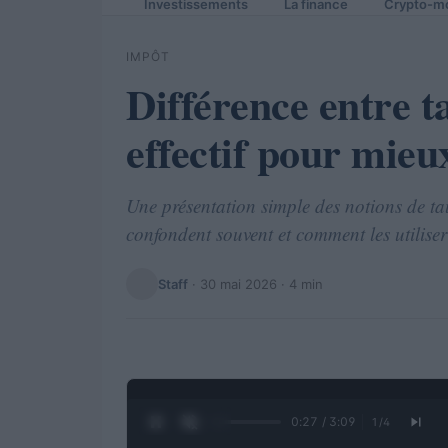
Investissements
La finance
Crypto-m
IMPÔT
Différence entre t
effectif pour mieu
Une présentation simple des notions de tau
confondent souvent et comment les utiliser
Staff
·
30 mai 2026
· 4 min
0:28 / 3:09
1
/
4