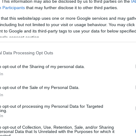
. This information may also be disclosed by us to third parties on the
IA
Participants
that may further disclose it to other third parties.
 that this website/app uses one or more Google services and may gath
including but not limited to your visit or usage behaviour. You may click 
 to Google and its third-party tags to use your data for below specifi
ogle consent section.
l Data Processing Opt Outs
o opt-out of the Sharing of my personal data.
In
 les décisions
o opt-out of the Sale of my Personal Data.
e d’accepter des heures supplémentaires, d’exercer
In
n exceptionnel. Si votre taux marginal est élevé, la
to opt-out of processing my Personal Data for Targeted
ce qui peut rendre certaines opportunités moins
ing.
In
as encourage à gagner un peu plus. Il faut garder en
part d’impôt payée sur l’ensemble du revenu, mais
o opt-out of Collection, Use, Retention, Sale, and/or Sharing
ersonal Data that Is Unrelated with the Purposes for which it
lected.