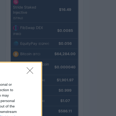
Stride Staked
$16.49
Injective
(STINJ)
FibSwap DEX
$0.0085
(FIBO)
EquityPay
$0.056
(EQPAY)
Bitcoin
$64,284.00
(BTC)
VNST Stablecoin
$0.000040
(VNST)
Ethereum
$1,901.97
(ETH)
sonal or
ection to
Tether
$0.999
(USDT)
ou may
USDEX
$1.07
 personal
(USDEX)
out of the
BNB
$586.11
 downstream
(BNB)