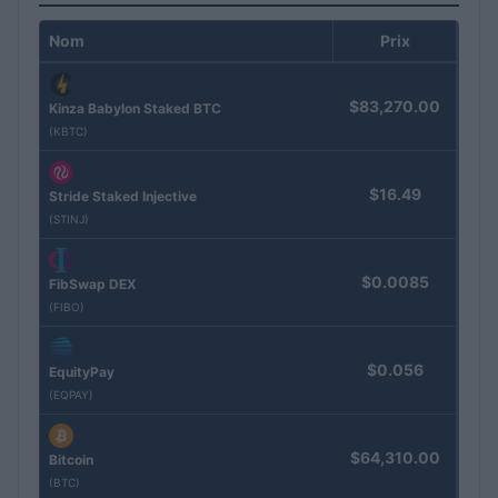
Nom
Prix
$83,270.00
Kinza Babylon Staked BTC
(KBTC)
$16.49
Stride Staked Injective
(STINJ)
$0.0085
FibSwap DEX
(FIBO)
$0.056
EquityPay
(EQPAY)
$64,310.00
Bitcoin
(BTC)