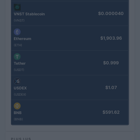
$0.000040
VNST Stablecoin
(VNST)
$1,903.96
Ethereum
(ETH)
$0.999
Tether
(USDT)
$1.07
USDEX
(USDEX)
$591.62
BNB
(BNB)
PLUS LUS