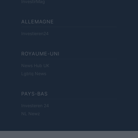
InvestirMag
ALLEMAGNE
Investieren24
ROYAUME-UNI
News Hub UK
Lgbtq News
PAYS-BAS
Investeren 24
NL Newz