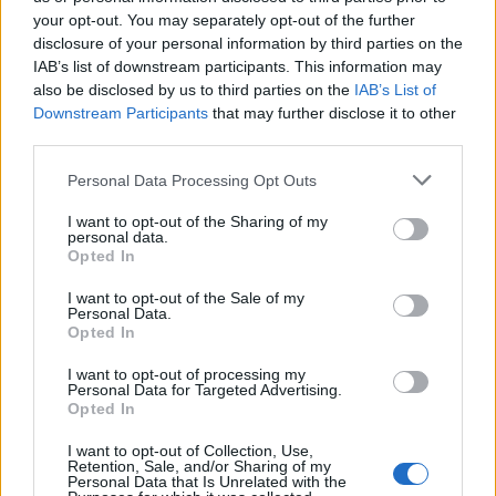
your opt-out. You may separately opt-out of the further
disclosure of your personal information by third parties on the
IAB’s list of downstream participants. This information may
also be disclosed by us to third parties on the
IAB’s List of
Downstream Participants
that may further disclose it to other
third parties.
Please note that this website/app uses one or more Google
Continuez la lecture
Personal Data Processing Opt Outs
services and may gather and store information including but
not limited to your visit or usage behaviour. You may click to
I want to opt-out of the Sharing of my
personal data.
NEWS
grant or deny consent to Google and its third-party tags to
Opted In
use your data for below specified purposes in below Google
consent section.
I want to opt-out of the Sale of my
Personal Data.
Opted In
I want to opt-out of processing my
Personal Data for Targeted Advertising.
Opted In
I want to opt-out of Collection, Use,
Retention, Sale, and/or Sharing of my
Personal Data that Is Unrelated with the