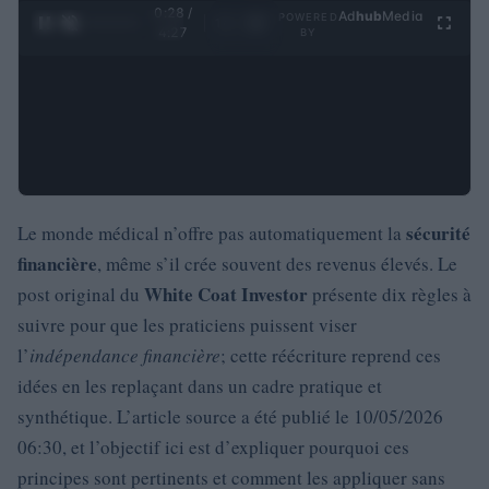
0:29 /
Ad
hub
Media
POWERED
1
/
4
4:27
BY
sécurité
Le monde médical n’offre pas automatiquement la
financière
, même s’il crée souvent des revenus élevés. Le
White Coat Investor
post original du
présente dix règles à
suivre pour que les praticiens puissent viser
l’
indépendance financière
; cette réécriture reprend ces
idées en les replaçant dans un cadre pratique et
synthétique. L’article source a été publié le 10/05/2026
06:30, et l’objectif ici est d’expliquer pourquoi ces
principes sont pertinents et comment les appliquer sans