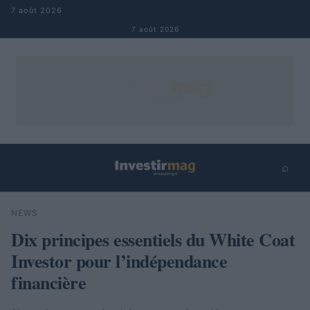
Aller au contenu
7 août 2026
7 août 2026
⌕
×
⌕
NEWS
Rechercher
Dix principes essentiels du White Coat
Investor pour l’indépendance
financière