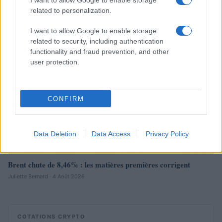
I want to allow Google to enable storage
Thomas Lefevre · 6 Août 2026
related to personalization.
NEWS
I want to allow Google to enable storage
related to security, including authentication
functionality and fraud prevention, and other
user protection.
CONFIRM
Data Deletion
Data Access
Privacy Policy
Brent chute de 8,46% : les matières premières corrigent
Juliette Bernard · 4 Août 2026
COTATIONS CRYPTO