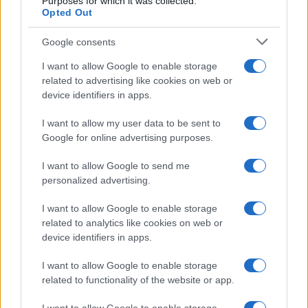
Purposes for which it was collected.
Opted Out
Brent chute de 8,3 % : le pétrole en net repli malgré un or
Google consents
résilient
Juliette Bernard · 6 Août 2026
I want to allow Google to enable storage
related to advertising like cookies on web or
device identifiers in apps.
NEWS
I want to allow my user data to be sent to
Google for online advertising purposes.
I want to allow Google to send me
personalized advertising.
I want to allow Google to enable storage
related to analytics like cookies on web or
device identifiers in apps.
I want to allow Google to enable storage
related to functionality of the website or app.
Bourses européennes : l’impact des négociations sur le détroit
d’Ormuz