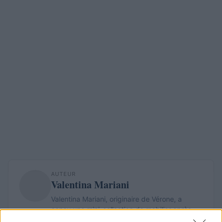
AUTEUR
Valentina Mariani
Valentina Mariani, originaire de Vérone, a
conçu une mini-collection de mobilier après
une scénographie au Teatro Romano : elle