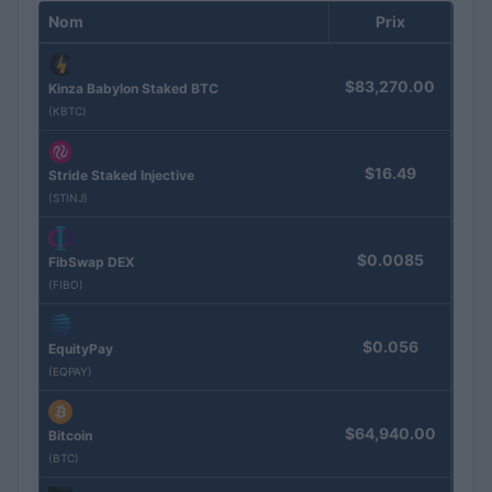
Nom
Prix
$83,270.00
Kinza Babylon Staked BTC
(KBTC)
$16.49
Stride Staked Injective
(STINJ)
$0.0085
FibSwap DEX
(FIBO)
$0.056
EquityPay
(EQPAY)
$64,940.00
Bitcoin
(BTC)