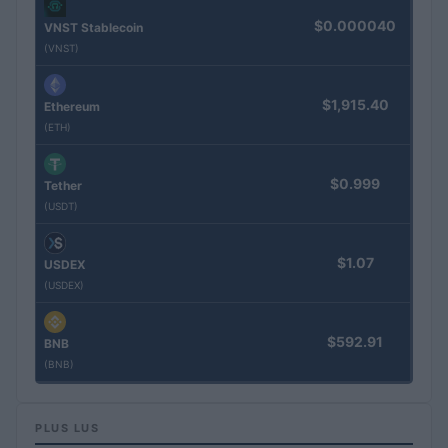
$0.000040
VNST Stablecoin
(VNST)
$1,915.40
Ethereum
(ETH)
$0.999
Tether
(USDT)
$1.07
USDEX
(USDEX)
$592.91
BNB
(BNB)
PLUS LUS