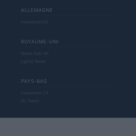
ALLEMAGNE
Investieren24
ROYAUME-UNI
News Hub UK
Lgbtq News
PAYS-BAS
Investeren 24
NL Newz