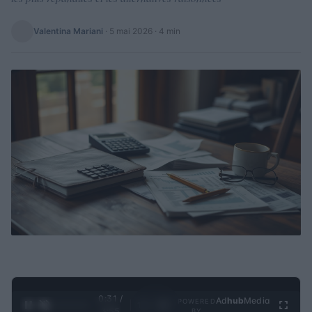
Valentina Mariani
·
5 mai 2026
· 4 min
0:31 /
Ad
hub
Media
POWERED
1
/
4
3:55
BY