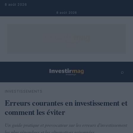
Aller au contenu
8 août 2026
8 août 2026
⌕
×
⌕
INVESTISSEMENTS
Rechercher
Erreurs courantes en investissement et
comment les éviter
Un guide pratique et provocateur sur les erreurs d'investissement
les plus répandues et les alternatives raisonnées