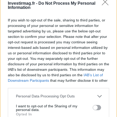
Investirmag.fr -
Do Not Process My Personal
produit aujourd’hui des contenus de style pour
Information
les espaces domestiques. En rédaction elle
privilégie les esthétiques minimalistes et
If you wish to opt-out of the sale, sharing to third parties, or
apporte toujours un échantillon de tissu qui
processing of your personal or sensitive information for
témoigne de ses choix chromatiques,
targeted advertising by us, please use the below opt-out
personnels et professionnels.
section to confirm your selection. Please note that after your
opt-out request is processed you may continue seeing
interest-based ads based on personal information utilized by
us or personal information disclosed to third parties prior to
your opt-out. You may separately opt-out of the further
disclosure of your personal information by third parties on the
IAB’s list of downstream participants. This information may
also be disclosed by us to third parties on the
IAB’s List of
Downstream Participants
that may further disclose it to other
third parties.
Please note that this website/app uses one or more Google
Personal Data Processing Opt Outs
services and may gather and store information including but
not limited to your visit or usage behaviour. You may click to
I want to opt-out of the Sharing of my
personal data.
grant or deny consent to Google and its third-party tags to
Opted In
use your data for below specified purposes in below Google