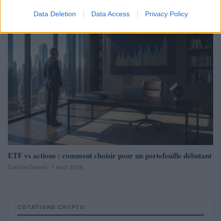
Data Deletion
Data Access
Privacy Policy
INVESTISSEMENTS
ETF vs actions : comment choisir pour un portefeuille débutant
Camille Durand · 7 Août 2026
COTATIONS CRYPTO