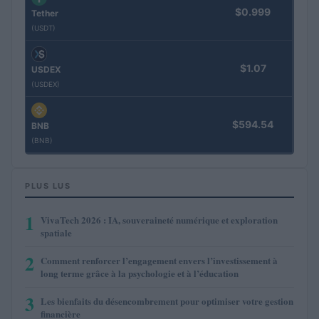
$0.999
Tether
(USDT)
$1.07
USDEX
(USDEX)
$594.54
BNB
(BNB)
PLUS LUS
1
VivaTech 2026 : IA, souveraineté numérique et exploration
spatiale
2
Comment renforcer l’engagement envers l’investissement à
long terme grâce à la psychologie et à l’éducation
3
Les bienfaits du désencombrement pour optimiser votre gestion
financière