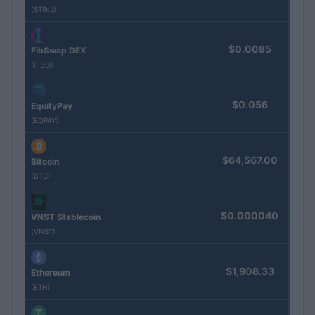
(STINJ)
$0.0085
FibSwap DEX
(FIBO)
$0.056
EquityPay
(EQPAY)
$64,567.00
Bitcoin
(BTC)
$0.000040
VNST Stablecoin
(VNST)
$1,908.33
Ethereum
(ETH)