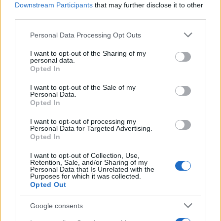
Continuez la lecture
Downstream Participants
that may further disclose it to other
third parties.
NEWS
Please note that this website/app uses one or more Google
Personal Data Processing Opt Outs
services and may gather and store information including but
not limited to your visit or usage behaviour. You may click to
I want to opt-out of the Sharing of my
personal data.
grant or deny consent to Google and its third-party tags to
Opted In
use your data for below specified purposes in below Google
consent section.
I want to opt-out of the Sale of my
Personal Data.
Opted In
I want to opt-out of processing my
Personal Data for Targeted Advertising.
Opted In
I want to opt-out of Collection, Use,
Retention, Sale, and/or Sharing of my
Brent chute de 8,46% : les matières premières corrigent
Personal Data that Is Unrelated with the
Purposes for which it was collected.
Juliette Bernard · 4 Août 2026
Opted Out
NEWS
Google consents