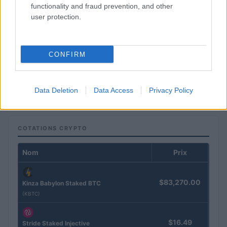
functionality and fraud prevention, and other
user protection.
CONFIRM
La Fifa renonce à l’ouverture aux investisseurs privés
Thomas Lefevre · 1 Août 2026
Data Deletion
Data Access
Privacy Policy
COTATIONS CRYPTO
Nom
Prix
$83,270.00
Kinza Babylon Staked BTC
(KBTC)
$16.49
Stride Staked Injective