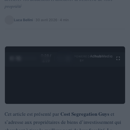
propriété
Luca Bellini
·
30 avril 2026
· 4 min
0:29 /
Ad
hub
Media
POWERED
1
/
4
3:19
BY
Cost Segregation Guys
Cet article est présenté par
et
s’adresse aux propriétaires de biens d’investissement qui