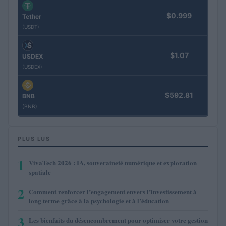
$0.999
Tether
(USDT)
$1.07
USDEX
(USDEX)
$592.81
BNB
(BNB)
PLUS LUS
1
VivaTech 2026 : IA, souveraineté numérique et exploration
spatiale
2
Comment renforcer l’engagement envers l’investissement à
long terme grâce à la psychologie et à l’éducation
3
Les bienfaits du désencombrement pour optimiser votre gestion