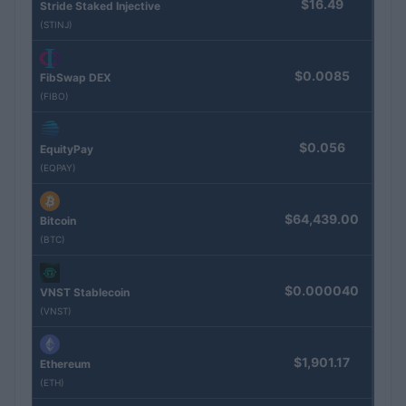
$16.49
Stride Staked Injective
(STINJ)
$0.0085
FibSwap DEX
(FIBO)
$0.056
EquityPay
(EQPAY)
$64,439.00
Bitcoin
(BTC)
$0.000040
VNST Stablecoin
(VNST)
$1,901.17
Ethereum
(ETH)