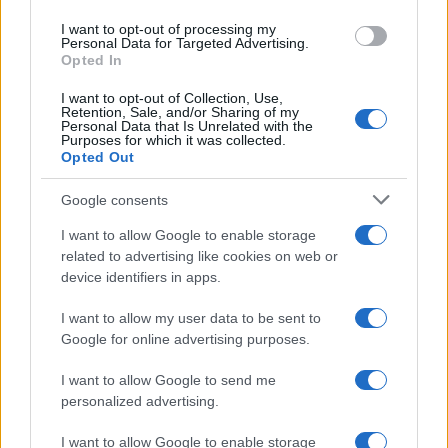
Continuez la lecture
I want to opt-out of processing my
Personal Data for Targeted Advertising.
Opted In
NEWS
I want to opt-out of Collection, Use,
Retention, Sale, and/or Sharing of my
Personal Data that Is Unrelated with the
Purposes for which it was collected.
Opted Out
Google consents
I want to allow Google to enable storage
related to advertising like cookies on web or
device identifiers in apps.
I want to allow my user data to be sent to
Google for online advertising purposes.
Brent chute de 8,46% : les matières premières corrigent
Juliette Bernard · 4 Août 2026
I want to allow Google to send me
personalized advertising.
NEWS
I want to allow Google to enable storage