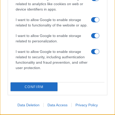
related to analytics like cookies on web or
device identifiers in apps.
I want to allow Google to enable storage
related to functionality of the website or app.
I want to allow Google to enable storage
related to personalization.
I want to allow Google to enable storage
related to security, including authentication
Semaine contrastée pour les devises et les cryptos : le yen et le
functionality and fraud prevention, and other
bitcoin résistent
user protection.
Juliette Bernard · 3 Août 2026
NEWS
CONFIRM
Data Deletion
Data Access
Privacy Policy