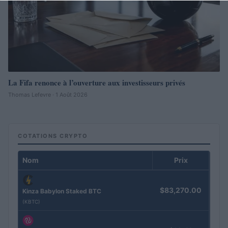
La Fifa renonce à l’ouverture aux investisseurs privés
Thomas Lefevre · 1 Août 2026
COTATIONS CRYPTO
Nom
Prix
$83,270.00
Kinza Babylon Staked BTC
(KBTC)