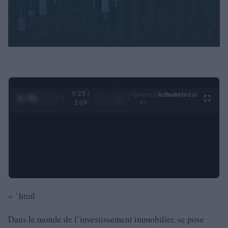
0:29 /
Ad
hub
Media
POWERED
1
/
4
3:09
BY
« `html
Dans le monde de l’investissement immobilier, se pose