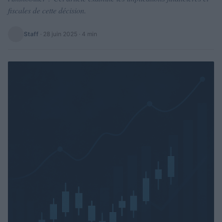
fiscales de cette décision.
Staff
·
28 juin 2025
· 4 min