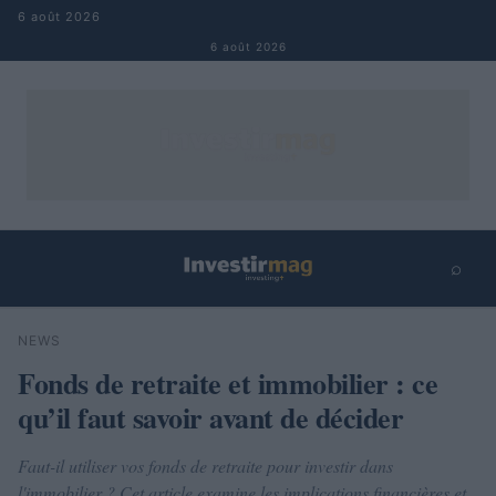
Aller au contenu
6 août 2026
6 août 2026
⌕
×
⌕
NEWS
Rechercher
Fonds de retraite et immobilier : ce
qu’il faut savoir avant de décider
Faut-il utiliser vos fonds de retraite pour investir dans
l'immobilier ? Cet article examine les implications financières et