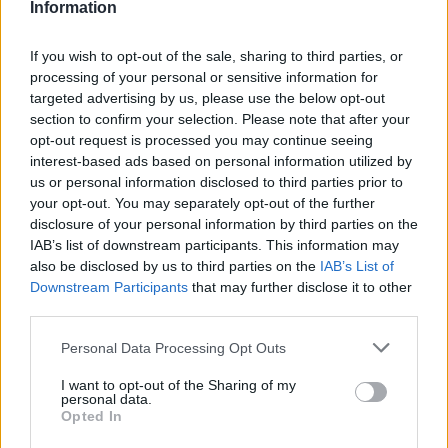
Diplômée de l'Université de Gênes, conserve
Information
un fonds de photographies d'époque de la
ville.
If you wish to opt-out of the sale, sharing to third parties, or
processing of your personal or sensitive information for
targeted advertising by us, please use the below opt-out
section to confirm your selection. Please note that after your
opt-out request is processed you may continue seeing
interest-based ads based on personal information utilized by
us or personal information disclosed to third parties prior to
your opt-out. You may separately opt-out of the further
disclosure of your personal information by third parties on the
IAB’s list of downstream participants. This information may
also be disclosed by us to third parties on the
IAB’s List of
Downstream Participants
that may further disclose it to other
third parties.
Please note that this website/app uses one or more Google
Personal Data Processing Opt Outs
services and may gather and store information including but
not limited to your visit or usage behaviour. You may click to
I want to opt-out of the Sharing of my
personal data.
grant or deny consent to Google and its third-party tags to
Opted In
use your data for below specified purposes in below Google