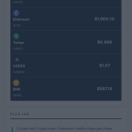
(VNST)
$1,900.10
Ethereum
(ETH)
$0.999
Tether
(USDT)
$1.07
USDEX
(USDEX)
$587.16
BNB
(BNB)
PLUS LUS
1
Crypto sur Crypto.com: Comment vendre étape par étape