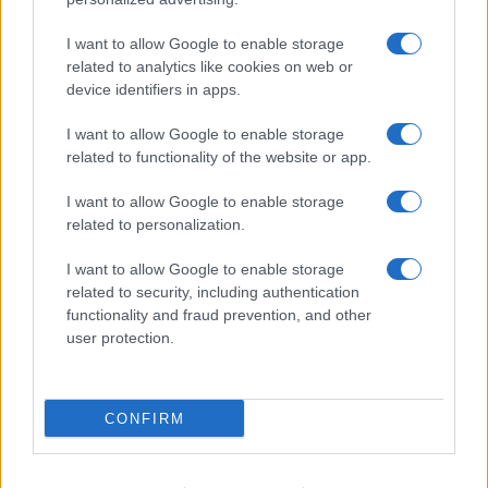
Camille Durand · 7 Août 2026
I want to allow Google to enable storage
related to analytics like cookies on web or
INVESTISSEMENTS
device identifiers in apps.
I want to allow Google to enable storage
related to functionality of the website or app.
I want to allow Google to enable storage
related to personalization.
I want to allow Google to enable storage
related to security, including authentication
functionality and fraud prevention, and other
user protection.
Investir dans les locations de vacances : est-ce le bon moment
en 2026 ?
Thomas Lefevre · 6 Août 2026
CONFIRM
INVESTISSEMENTS