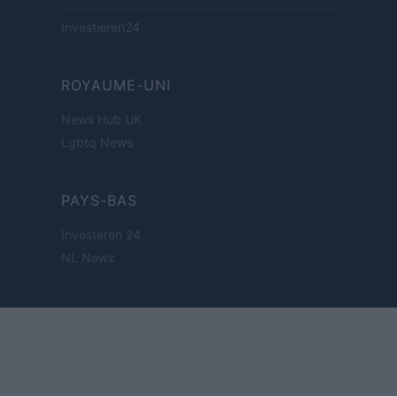
Investieren24
ROYAUME-UNI
News Hub UK
Lgbtq News
PAYS-BAS
Investeren 24
NL Newz