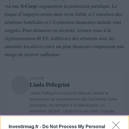
S‑Corp
via une
) augmentent la protection juridique. Le
risque d’impayés existe mais reste faible si l’entretien des
relations familiales et l’évaluation financière initiale sont
soignés. Pour démarrer en sécurité, formez‑vous à la
réglementation
RCFE
, établissez des relations avec les
autorités locales et créez un plan financier comprenant une
marge de réserve suffisante.
AUTEUR
Linda Pellegrini
Linda Pellegrini a raconté depuis Gênes le
processus de reconversion de l'ancienne zone
portuaire, se rendant à la Mairie pour un
entretien décisif ; rédactrice en chef chargée
des rubriques historiques et propose en
rédaction des enquêtes sur la mémoire locale.
Investirmag.fr -
Do Not Process My Personal