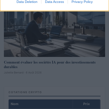
Data Deletion
Data Access
Privacy Policy
Comment évaluer les sociétés IA pour des investissements
durables
Juliette Bernard · 6 Août 2026
COTATIONS CRYPTO
Nom
Prix