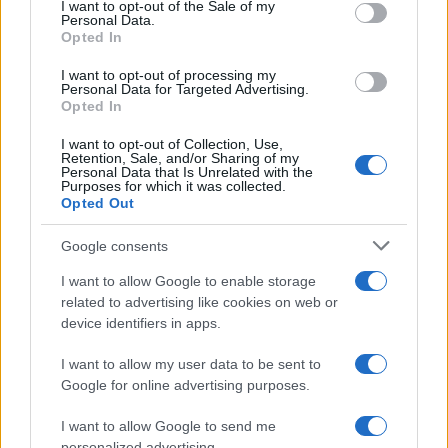
consent section.
I want to opt-out of the Sale of my
Personal Data.
Opted In
I want to opt-out of processing my
Personal Data for Targeted Advertising.
Continuez la lecture
Opted In
I want to opt-out of Collection, Use,
Retention, Sale, and/or Sharing of my
INVESTISSEMENTS
Personal Data that Is Unrelated with the
Purposes for which it was collected.
Opted Out
Google consents
I want to allow Google to enable storage
related to advertising like cookies on web or
device identifiers in apps.
I want to allow my user data to be sent to
Google for online advertising purposes.
I want to allow Google to send me
ETF vs actions : comment choisir pour un portefeuille débutant
personalized advertising.