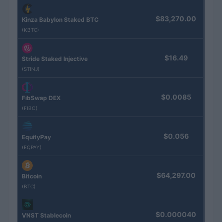
$83,270.00
Kinza Babylon Staked BTC
(KBTC)
$16.49
Stride Staked Injective
(STINJ)
$0.0085
FibSwap DEX
(FIBO)
$0.056
EquityPay
(EQPAY)
$64,297.00
Bitcoin
(BTC)
$0.000040
VNST Stablecoin