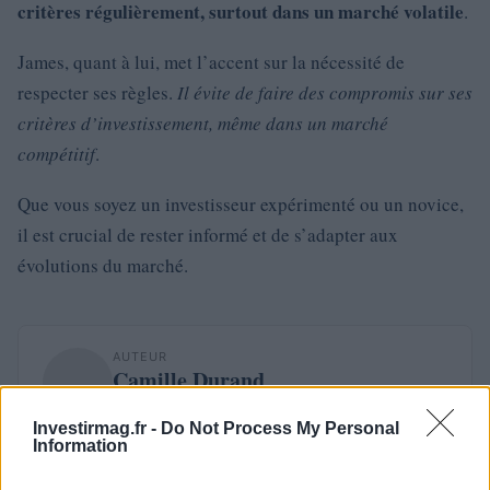
critères régulièrement, surtout dans un marché volatile
.
James, quant à lui, met l’accent sur la nécessité de
respecter ses règles.
Il évite de faire des compromis sur ses
critères d’investissement, même dans un marché
compétitif
.
Que vous soyez un investisseur expérimenté ou un novice,
il est crucial de rester informé et de s’adapter aux
évolutions du marché.
AUTEUR
Camille Durand
Investirmag.fr -
Do Not Process My Personal
Information