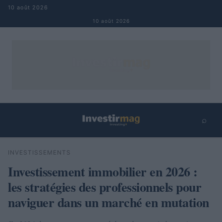
Aller au contenu
10 août 2026
10 août 2026
⌕
×
⌕
INVESTISSEMENTS
Rechercher
Investissement immobilier en 2026 :
les stratégies des professionnels pour
naviguer dans un marché en mutation