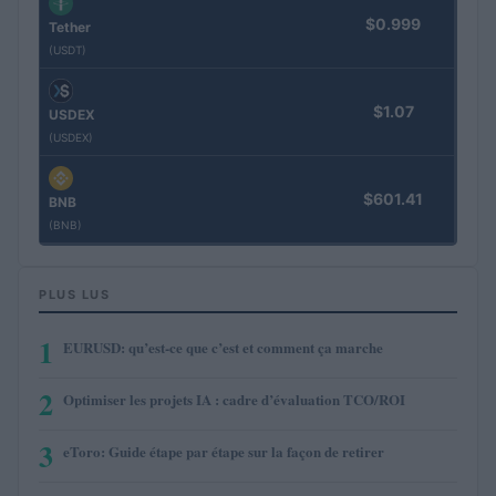
$0.999
Tether
(USDT)
$1.07
USDEX
(USDEX)
$601.41
BNB
(BNB)
PLUS LUS
1
EURUSD: qu’est-ce que c’est et comment ça marche
2
Optimiser les projets IA : cadre d’évaluation TCO/ROI
3
eToro: Guide étape par étape sur la façon de retirer