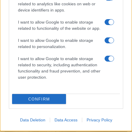
related to analytics like cookies on web or
device identifiers in apps.
I want to allow Google to enable storage
related to functionality of the website or app.
I want to allow Google to enable storage
related to personalization.
I want to allow Google to enable storage
Immobilier locatif : comment générer 80 000 € de revenus
related to security, including authentication
annuels en 10 ans
functionality and fraud prevention, and other
Juliette Bernard · 9 Août 2026
user protection.
INVESTISSEMENTS
CONFIRM
Data Deletion
Data Access
Privacy Policy