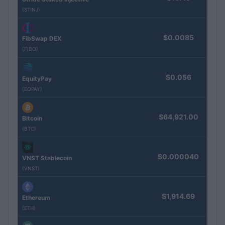
(STINJ)
$0.0085
FibSwap DEX
(FIBO)
$0.056
EquityPay
(EQPAY)
$64,921.00
Bitcoin
(BTC)
$0.000040
VNST Stablecoin
(VNST)
$1,914.69
Ethereum
(ETH)