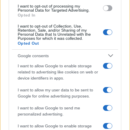
(STINJ)
I want to opt-out of processing my
Personal Data for Targeted Advertising.
Opted In
$0.0085
FibSwap DEX
I want to opt-out of Collection, Use,
(FIBO)
Retention, Sale, and/or Sharing of my
Personal Data that Is Unrelated with the
Purposes for which it was collected.
$0.056
Opted Out
EquityPay
(EQPAY)
Google consents
$64,535.00
I want to allow Google to enable storage
Bitcoin
related to advertising like cookies on web or
(BTC)
device identifiers in apps.
$0.000040
VNST Stablecoin
I want to allow my user data to be sent to
(VNST)
Google for online advertising purposes.
I want to allow Google to send me
$1,901.66
Ethereum
personalized advertising.
(ETH)
I want to allow Google to enable storage