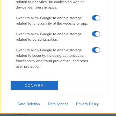
related to analytics like cookies on web or
$0.999
Tether
device identifiers in apps.
(USDT)
I want to allow Google to enable storage
related to functionality of the website or app.
$1.07
USDEX
(USDEX)
I want to allow Google to enable storage
related to personalization.
$593.63
BNB
I want to allow Google to enable storage
(BNB)
related to security, including authentication
functionality and fraud prevention, and other
user protection.
PLUS LUS
1
VivaTech 2026 : IA, souveraineté numérique et exploration
spatiale
CONFIRM
2
Comment renforcer l’engagement envers l’investissement à
long terme grâce à la psychologie et à l’éducation
Data Deletion
Data Access
Privacy Policy
3
Les bienfaits du désencombrement pour optimiser votre gestion
financière