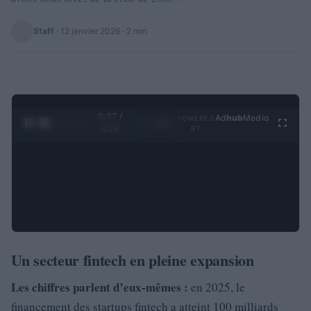
Staff
·
12 janvier 2026
· 2 min
0:28 /
Ad
hub
Media
POWERED
1
/
4
3:19
BY
Un secteur fintech en pleine expansion
Les chiffres parlent d’eux-mêmes :
en 2025, le
financement des startups fintech a atteint 100 milliards