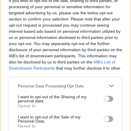
If you wish to opt-out of the sale, sharing to third parties, or
processing of your personal or sensitive information for
targeted advertising by us, please use the below opt-out
section to confirm your selection. Please note that after your
opt-out request is processed you may continue seeing
interest-based ads based on personal information utilized by
us or personal information disclosed to third parties prior to
La Fifa renonce à l’ouverture aux investisseurs privés
your opt-out. You may separately opt-out of the further
disclosure of your personal information by third parties on the
Thomas Lefevre · 1 Août 2026
IAB’s list of downstream participants. This information may
also be disclosed by us to third parties on the
IAB’s List of
Downstream Participants
that may further disclose it to other
COTATIONS CRYPTO
third parties.
Please note that this website/app uses one or more Google
Personal Data Processing Opt Outs
Nom
Prix
services and may gather and store information including but
not limited to your visit or usage behaviour. You may click to
I want to opt-out of the Sharing of my
personal data.
grant or deny consent to Google and its third-party tags to
$83,270.00
Kinza Babylon Staked BTC
Opted In
use your data for below specified purposes in below Google
(KBTC)
consent section.
I want to opt-out of the Sale of my
Personal Data.
Opted In
$16.49
Stride Staked Injective