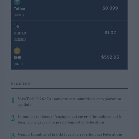
$0.999
Tether
(USDT)
$1.07
USDEX
(USDEX)
$592.95
BNB
(BNB)
PLUS LUS
1
VivaTech 2026 : IA, souveraineté numérique et exploration
spatiale
2
Comment renforcer l’engagement envers l’investissement à
long terme grâce à la psychologie et à l’éducation
3
Gianni Infantino et la Fifa face à la rébellion des fédérations