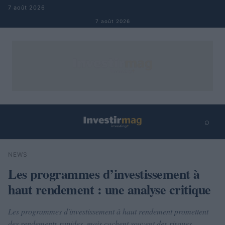
Aller au contenu
7 août 2026
7 août 2026
⌕
×
⌕
NEWS
Rechercher
Les programmes d’investissement à
haut rendement : une analyse critique
Les programmes d'investissement à haut rendement promettent
des rendements rapides, mais cachent souvent des risques