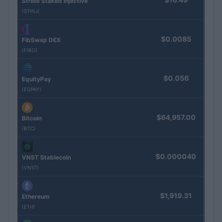
Stride Staked Injective
(STINJ)
$0.0085
FibSwap DEX
(FIBO)
$0.056
EquityPay
(EQPAY)
$64,957.00
Bitcoin
(BTC)
$0.000040
VNST Stablecoin
(VNST)
$1,919.31
Ethereum
(ETH)