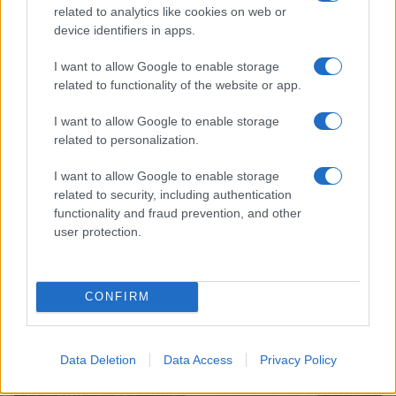
related to analytics like cookies on web or
device identifiers in apps.
I want to allow Google to enable storage
related to functionality of the website or app.
I want to allow Google to enable storage
related to personalization.
I want to allow Google to enable storage
Brent chute de 8,3 % : le pétrole en net repli malgré un or
related to security, including authentication
résilient
functionality and fraud prevention, and other
user protection.
Juliette Bernard · 6 Août 2026
NEWS
CONFIRM
Data Deletion
Data Access
Privacy Policy