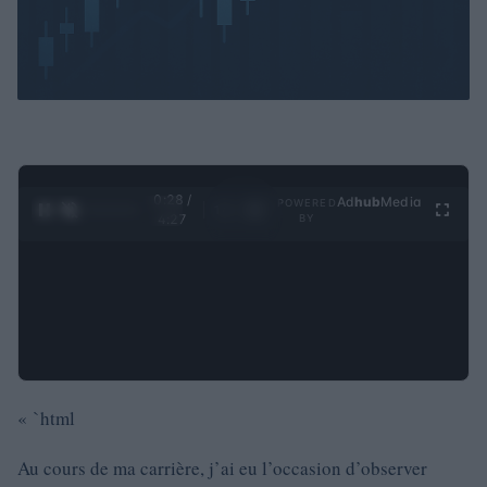
0:29 /
Ad
hub
Media
POWERED
1
/
4
4:27
BY
« `html
Au cours de ma carrière, j’ai eu l’occasion d’observer