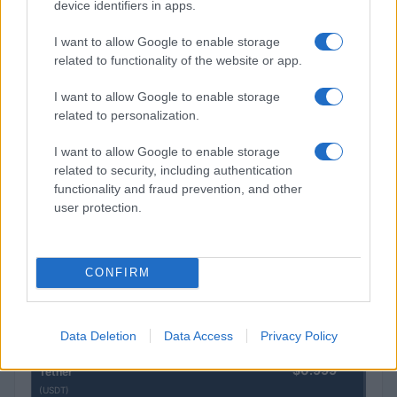
device identifiers in apps.
$0.0085
FibSwap DEX
I want to allow Google to enable storage
(FIBO)
related to functionality of the website or app.
$0.056
EquityPay
I want to allow Google to enable storage
(EQPAY)
related to personalization.
I want to allow Google to enable storage
$64,916.00
Bitcoin
related to security, including authentication
(BTC)
functionality and fraud prevention, and other
user protection.
$0.000040
VNST Stablecoin
(VNST)
CONFIRM
$1,914.92
Ethereum
(ETH)
Data Deletion
Data Access
Privacy Policy
$0.999
Tether
(USDT)