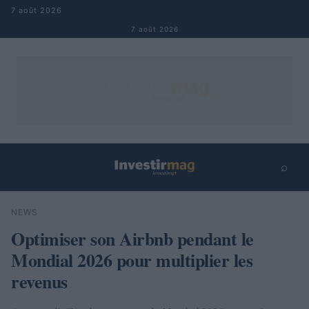
Aller au contenu
7 août 2026
7 août 2026
⌕
×
⌕
NEWS
Rechercher
Optimiser son Airbnb pendant le
Mondial 2026 pour multiplier les
revenus