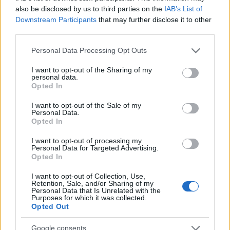
also be disclosed by us to third parties on the
IAB’s List of
Downstream Participants
that may further disclose it to other
third parties.
Please note that this website/app uses one or more Google
Personal Data Processing Opt Outs
services and may gather and store information including but
not limited to your visit or usage behaviour. You may click to
I want to opt-out of the Sharing of my
personal data.
grant or deny consent to Google and its third-party tags to
Opted In
use your data for below specified purposes in below Google
consent section.
I want to opt-out of the Sale of my
Personal Data.
Opted In
I want to opt-out of processing my
Personal Data for Targeted Advertising.
Opted In
I want to opt-out of Collection, Use,
Retention, Sale, and/or Sharing of my
Personal Data that Is Unrelated with the
Purposes for which it was collected.
Opted Out
Google consents