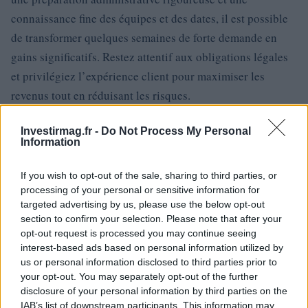
connaissance fine des équipes et des dates, il est possible
de transformer quelques semaines de forte demande en
gains significatifs. Restez attentif aux obligations légales
et privilégiez l’expérience client pour maximiser les
revenus tout en réduisant les risques.
Investirmag.fr -
Do Not Process My Personal
Information
AUTEUR
Emanuele Tassinari
If you wish to opt-out of the sale, sharing to third parties, or
Emanuele Tassinari, restaurateur turinois, a
processing of your personal or sensitive information for
transformé la restauration d’une porte du
targeted advertising by us, please use the below opt-out
XVIIIe siècle en une étude de cas publiée : en
section to confirm your selection. Please note that after your
rédaction il dirige les rubriques sur la
opt-out request is processed you may continue seeing
restauration et les techniques traditionnelles. Il
interest-based ads based on personal information utilized by
tient un carnet technique avec des
us or personal information disclosed to third parties prior to
annotations sur les finitions historiques, utilisé
your opt-out. You may separately opt-out of the further
comme référence pour chaque dossier.
disclosure of your personal information by third parties on the
IAB’s list of downstream participants. This information may