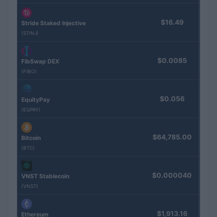
$16.49
Stride Staked Injective
(STINJ)
$0.0085
FibSwap DEX
(FIBO)
$0.056
EquityPay
(EQPAY)
$64,785.00
Bitcoin
(BTC)
$0.000040
VNST Stablecoin
(VNST)
$1,913.16
Ethereum