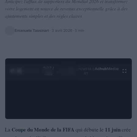
Anticipez l'afflux de supporters du Mondial 2026 et transformez
votre logement en source de revenus exceptionnelle grâce à des
ajustements simples et des règles claires
Emanuele Tassinari
·
3 avril 2026
· 5 min
0:28 /
Ad
hub
Media
POWERED
1
/
4
3:55
BY
Coupe du Monde de la FIFA
11 juin
La
qui débute le
crée