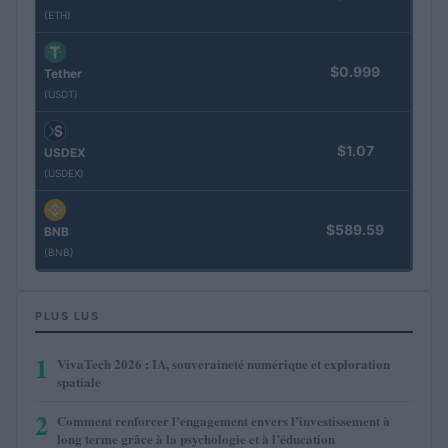
(ETH)
$0.999
Tether
(USDT)
$1.07
USDEX
(USDEX)
$589.59
BNB
(BNB)
PLUS LUS
1
VivaTech 2026 : IA, souveraineté numérique et exploration
spatiale
2
Comment renforcer l’engagement envers l’investissement à
long terme grâce à la psychologie et à l’éducation