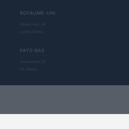
ROYAUME-UNI
News Hub UK
Lgbtq News
PAYS-BAS
Investeren 24
NL Newz