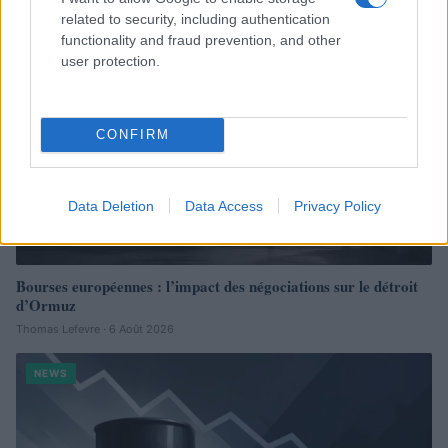
NEWS
related to security, including authentication
functionality and fraud prevention, and other
user protection.
CONFIRM
Data Deletion
Data Access
Privacy Policy
Bourses européennes : l’impact des négociations sur le détroit
d’Ormuz
Thomas Lefevre · 6 Août 2026
NEWS