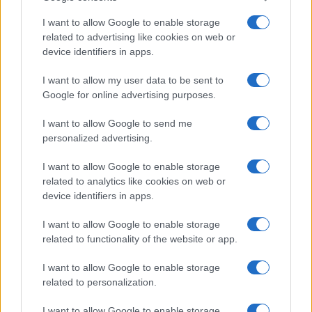
Continuez la lecture
I want to allow Google to enable storage
related to advertising like cookies on web or
device identifiers in apps.
NEWS
I want to allow my user data to be sent to
Google for online advertising purposes.
I want to allow Google to send me
personalized advertising.
I want to allow Google to enable storage
related to analytics like cookies on web or
device identifiers in apps.
I want to allow Google to enable storage
related to functionality of the website or app.
Brent chute de 8,3 % : le pétrole en net repli malgré un or
I want to allow Google to enable storage
résilient
related to personalization.
Juliette Bernard · 6 Août 2026
I want to allow Google to enable storage