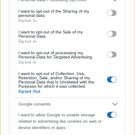
services and may gather and store information including but
not limited to your visit or usage behaviour. You may click to
I want to opt-out of the Sharing of my
personal data.
grant or deny consent to Google and its third-party tags to
Opted In
use your data for below specified purposes in below Google
consent section.
I want to opt-out of the Sale of my
Personal Data.
Opted In
I want to opt-out of processing my
Personal Data for Targeted Advertising.
Opted In
I want to opt-out of Collection, Use,
Retention, Sale, and/or Sharing of my
Continuez la lecture
Personal Data that Is Unrelated with the
Purposes for which it was collected.
Opted Out
NEWS
Google consents
I want to allow Google to enable storage
related to advertising like cookies on web or
device identifiers in apps.