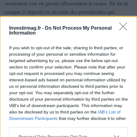
rendement tout en gérant efficacement le risque. En fin de
compte, l’objectif est de créer des portefeuilles qui
répondent aux attentes des clients tout en s’adaptant aux
Investirmag.fr -
Do Not Process My Personal
réalités du marché mondial.
Information
If you wish to opt-out of the sale, sharing to third parties, or
processing of your personal or sensitive information for
AUTEUR
Staff
targeted advertising by us, please use the below opt-out
section to confirm your selection. Please note that after your
opt-out request is processed you may continue seeing
interest-based ads based on personal information utilized by
us or personal information disclosed to third parties prior to
your opt-out. You may separately opt-out of the further
disclosure of your personal information by third parties on the
IAB’s list of downstream participants. This information may
also be disclosed by us to third parties on the
IAB’s List of
Downstream Participants
that may further disclose it to other
third parties.
Please note that this website/app uses one or more Google
Personal Data Processing Opt Outs