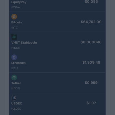
$0.056
EquityPay
(EQPAY)
$64,762.00
Bitcoin
(BTC)
$0.000040
VNST Stablecoin
(VNST)
$1,909.48
Ethereum
(ETH)
$0.999
Tether
(USDT)
$1.07
USDEX
(USDEX)