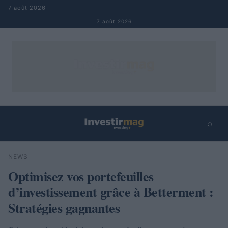
Aller au contenu
7 août 2026
7 août 2026
⌕
×
⌕
NEWS
Rechercher
Optimisez vos portefeuilles
d’investissement grâce à Betterment :
Stratégies gagnantes