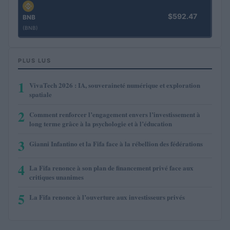
$592.47
BNB
(BNB)
PLUS LUS
1
VivaTech 2026 : IA, souveraineté numérique et exploration
spatiale
2
Comment renforcer l’engagement envers l’investissement à
long terme grâce à la psychologie et à l’éducation
3
Gianni Infantino et la Fifa face à la rébellion des fédérations
4
La Fifa renonce à son plan de financement privé face aux
critiques unanimes
5
La Fifa renonce à l’ouverture aux investisseurs privés