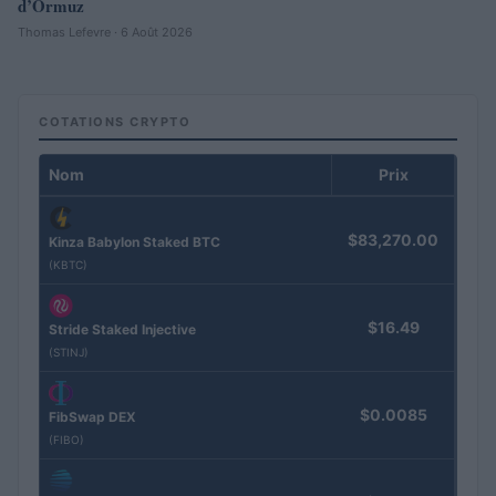
d’Ormuz
Thomas Lefevre · 6 Août 2026
COTATIONS CRYPTO
Nom
Prix
$83,270.00
Kinza Babylon Staked BTC
(KBTC)
$16.49
Stride Staked Injective
(STINJ)
$0.0085
FibSwap DEX
(FIBO)