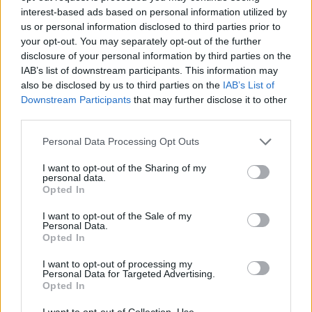
Combien vaut XHV en 2030 ?
interest-based ads based on personal information utilized by
us or personal information disclosed to third parties prior to
Atteindra la barre des 6 USD et fluctuera entre 8,5 USD et
your opt-out. You may separately opt-out of the further
9 USD.
disclosure of your personal information by third parties on the
IAB’s list of downstream participants. This information may
Haven est-il un bon investissement ?
also be disclosed by us to third parties on the
IAB’s List of
Downstream Participants
that may further disclose it to other
third parties.
Haven pour le plan à long terme sera plus rentable, car
l’exploitation minière sera également l’option pour Haven.
Please note that this website/app uses one or more Google
Personal Data Processing Opt Outs
services and may gather and store information including but
Conclusion
not limited to your visit or usage behaviour. You may click to
I want to opt-out of the Sharing of my
personal data.
grant or deny consent to Google and its third-party tags to
Opted In
Récemment, la plupart des projets basés sur DeFi ont
use your data for below specified purposes in below Google
consent section.
obtenu une énorme réponse de la part des investisseurs,
I want to opt-out of the Sale of my
Personal Data.
car ils sont considérés comme plus rentables dans la
Opted In
catégorie des revenus passifs de la crypto. Haven avec des
I want to opt-out of processing my
monnaies stables et des problèmes de confidentialité, il a
Personal Data for Targeted Advertising.
Opted In
la capacité de devenir le prochain Monero sur le marché
de la finance décentralisée, mais l’âge sera un facteur
I want to opt-out of Collection, Use,