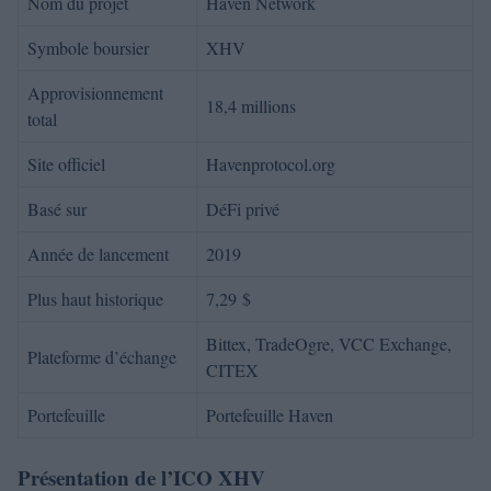
Nom du projet
Haven Network
Symbole boursier
XHV
Approvisionnement
18,4 millions
total
Site officiel
Havenprotocol.org
Basé sur
DéFi privé
Année de lancement
2019
Plus haut historique
7,29 $
Bittex, TradeOgre, VCC Exchange,
Plateforme d’échange
CITEX
Portefeuille
Portefeuille Haven
Présentation de l’ICO XHV