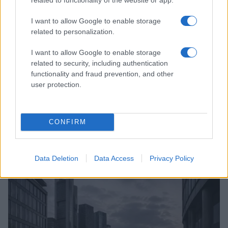
I want to allow Google to enable storage
related to personalization.
I want to allow Google to enable storage
related to security, including authentication
functionality and fraud prevention, and other
user protection.
Continuez la lecture
CONFIRM
NEWS
Data Deletion
Data Access
Privacy Policy