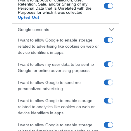
Retention, Sale, and/or Sharing of my
positif pour ce projet et à l’avenir, nous pourrions voir le
Personal Data that Is Unrelated with the
Purposes for which it was collected.
Haven Network sécurisé en place dans le premier rang.
Opted Out
Google consents
I want to allow Google to enable storage
related to advertising like cookies on web or
AUTEUR
Giorgia Stromeo
device identifiers in apps.
I want to allow my user data to be sent to
Google for online advertising purposes.
I want to allow Google to send me
personalized advertising.
I want to allow Google to enable storage
related to analytics like cookies on web or
device identifiers in apps.
I want to allow Google to enable storage
related to functionality of the website or app.