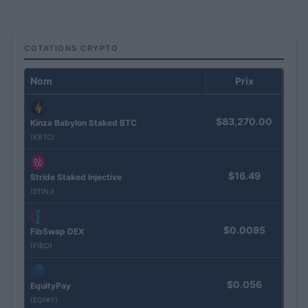
COTATIONS CRYPTO
Nom
Prix
$83,270.00
Kinza Babylon Staked BTC
(KBTC)
$16.49
Stride Staked Injective
(STINJ)
$0.0085
FibSwap DEX
(FIBO)
$0.056
EquityPay
(EQPAY)