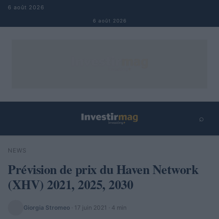
Aller au contenu
6 août 2026
6 août 2026
⌕
×
⌕
NEWS
Rechercher
Prévision de prix du Haven Network
(XHV) 2021, 2025, 2030
Giorgia Stromeo
·
17 juin 2021
· 4 min