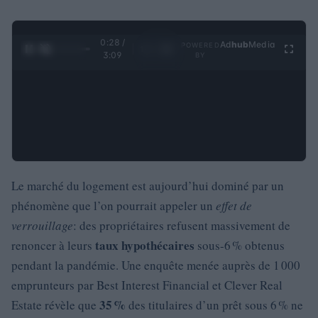
0:29 /
Ad
hub
Media
POWERED
1
/
4
3:09
BY
Le marché du logement est aujourd’hui dominé par un
phénomène que l’on pourrait appeler un
effet de
verrouillage
: des propriétaires refusent massivement de
taux hypothécaires
renoncer à leurs
sous-6 % obtenus
pendant la pandémie. Une enquête menée auprès de 1 000
emprunteurs par Best Interest Financial et Clever Real
35 %
Estate révèle que
des titulaires d’un prêt sous 6 % ne