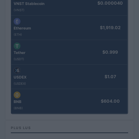
$0.000040
VNST Stablecoin
(VNST)
$1,919.02
Ethereum
(ETH)
$0.999
Tether
(USDT)
$1.07
USDEX
(USDEX)
$604.00
BNB
(BNB)
PLUS LUS