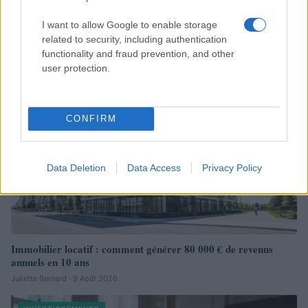
investissement locatif rentable
I want to allow Google to enable storage
Camille Durand · 9 Août 2026
related to security, including authentication
functionality and fraud prevention, and other
INVESTISSEMENTS
user protection.
CONFIRM
Data Deletion
Data Access
Privacy Policy
Immobilier locatif : comment générer 80 000 € de revenus
annuels en 10 ans
Juliette Bernard · 9 Août 2026