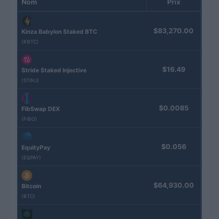
Nom
Prix
$83,270.00
Kinza Babylon Staked BTC
(KBTC)
$16.49
Stride Staked Injective
(STINJ)
$0.0085
FibSwap DEX
(FIBO)
$0.056
EquityPay
(EQPAY)
$64,930.00
Bitcoin
(BTC)