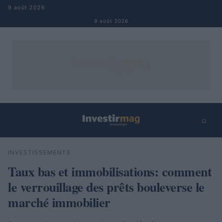
Aller au contenu
9 août 2026
9 août 2026
⌕
×
⌕
INVESTISSEMENTS
Rechercher
Taux bas et immobilisations: comment
le verrouillage des prêts bouleverse le
marché immobilier