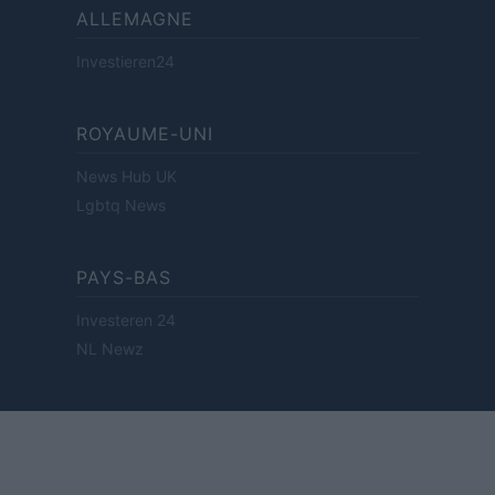
ALLEMAGNE
Investieren24
ROYAUME-UNI
News Hub UK
Lgbtq News
PAYS-BAS
Investeren 24
NL Newz