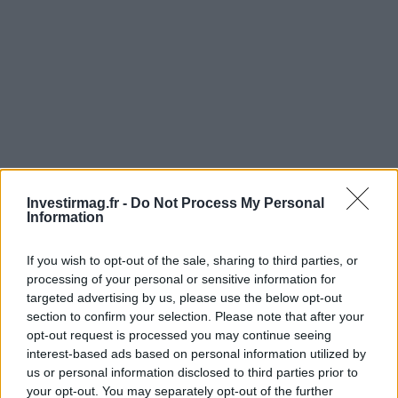
Investirmag.fr -
Do Not Process My Personal
Information
If you wish to opt-out of the sale, sharing to third parties, or
AUTEUR
processing of your personal or sensitive information for
Roberta Tagliabue
targeted advertising by us, please use the below opt-out
Roberta Tagliabue a dormi dans la salle
section to confirm your selection. Please note that after your
d'attente de l'hôpital San Martino pour suivre
opt-out request is processed you may continue seeing
une affaire sanitaire émergente ; elle signe des
interest-based ads based on personal information utilized by
reportages et coordonne des dossiers de
us or personal information disclosed to third parties prior to
vérification en rédaction en tant que référente
your opt-out. You may separately opt-out of the further