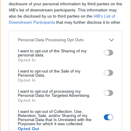
pour Gênes. Née à Sampierdarena, elle
disclosure of your personal information by third parties on the
entretient des contacts directs avec des élus
IAB’s list of downstream participants. This information may
municipaux et des bibliothèques municipales.
also be disclosed by us to third parties on the
IAB’s List of
Downstream Participants
that may further disclose it to other
third parties.
Please note that this website/app uses one or more Google
Personal Data Processing Opt Outs
services and may gather and store information including but
not limited to your visit or usage behaviour. You may click to
I want to opt-out of the Sharing of my
personal data.
grant or deny consent to Google and its third-party tags to
Opted In
use your data for below specified purposes in below Google
consent section.
I want to opt-out of the Sale of my
Personal Data.
Opted In
I want to opt-out of processing my
Personal Data for Targeted Advertising.
Opted In
I want to opt-out of Collection, Use,
Retention, Sale, and/or Sharing of my
Personal Data that Is Unrelated with the
Purposes for which it was collected.
Opted Out