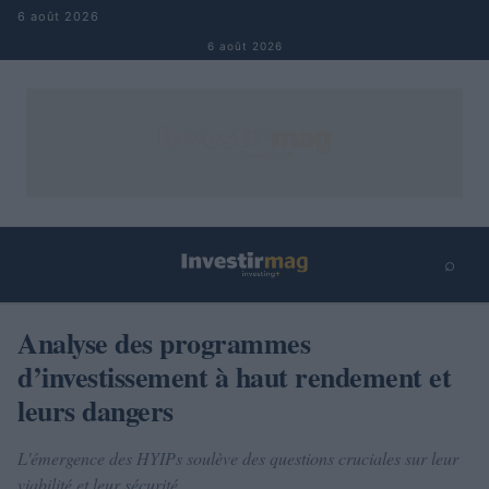
Aller au contenu
6 août 2026
6 août 2026
⌕
×
⌕
Analyse des programmes
Rechercher
d’investissement à haut rendement et
leurs dangers
L'émergence des HYIPs soulève des questions cruciales sur leur
viabilité et leur sécurité.