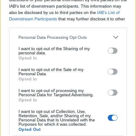
IAB’s list of downstream participants. This information may
also be disclosed by us to third parties on the
IAB’s List of
Downstream Participants
that may further disclose it to other
third parties.
Continuez la lecture
Please note that this website/app uses one or more Google
Personal Data Processing Opt Outs
services and may gather and store information including but
not limited to your visit or usage behaviour. You may click to
I want to opt-out of the Sharing of my
INVESTISSEMENTS
personal data.
grant or deny consent to Google and its third-party tags to
Opted In
use your data for below specified purposes in below Google
consent section.
I want to opt-out of the Sale of my
Personal Data.
Opted In
I want to opt-out of processing my
Personal Data for Targeted Advertising.
Opted In
I want to opt-out of Collection, Use,
Retention, Sale, and/or Sharing of my
Personal Data that Is Unrelated with the
Purposes for which it was collected.
Opted Out
Investir dans les locations de vacances : est-ce le bon moment