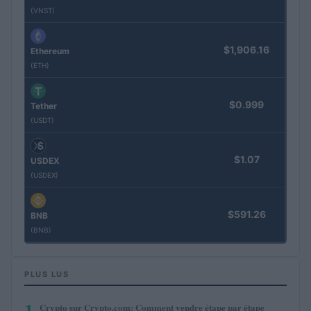
(VNST)
$1,906.16
Ethereum
(ETH)
$0.999
Tether
(USDT)
$1.07
USDEX
(USDEX)
$591.26
BNB
(BNB)
PLUS LUS
1
Crypto sur Crypto.com: Comment vendre étape par étape