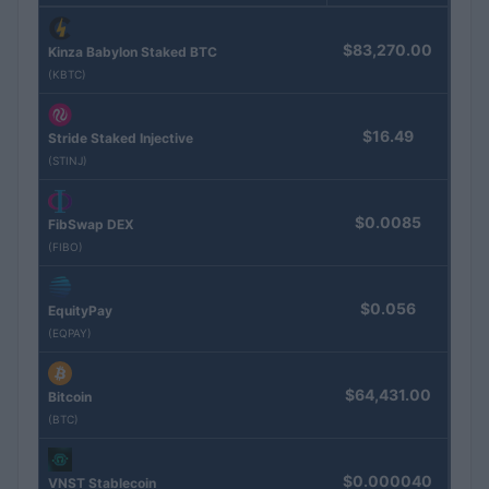
$83,270.00
Kinza Babylon Staked BTC
(KBTC)
$16.49
Stride Staked Injective
(STINJ)
$0.0085
FibSwap DEX
(FIBO)
$0.056
EquityPay
(EQPAY)
$64,431.00
Bitcoin
(BTC)
$0.000040
VNST Stablecoin