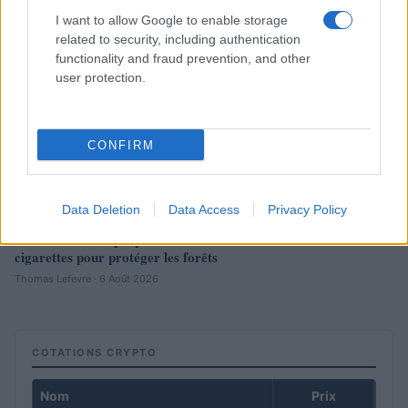
I want to allow Google to enable storage
related to security, including authentication
functionality and fraud prevention, and other
user protection.
CONFIRM
Data Deletion
Data Access
Privacy Policy
Yannick Neuder propose une taxe sur les fabricants de
cigarettes pour protéger les forêts
Thomas Lefevre · 6 Août 2026
COTATIONS CRYPTO
Nom
Prix