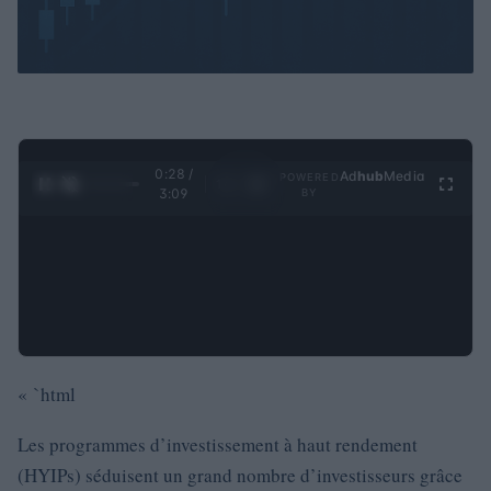
0:29 /
Ad
hub
Media
POWERED
1
/
4
3:09
BY
« `html
Les programmes d’investissement à haut rendement
(HYIPs) séduisent un grand nombre d’investisseurs grâce