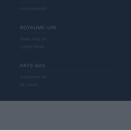
Investieren24
ROYAUME-UNI
News Hub UK
Lgbtq News
PAYS-BAS
Investeren 24
NL Newz