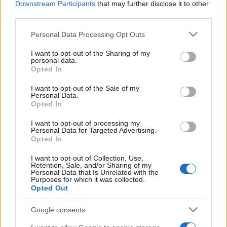
Downstream Participants
that may further disclose it to other
third parties.
Please note that this website/app uses one or more Google
Personal Data Processing Opt Outs
services and may gather and store information including but
not limited to your visit or usage behaviour. You may click to
I want to opt-out of the Sharing of my
personal data.
Brent chute de 8,3 % : le pétrole en net repli malgré un or
grant or deny consent to Google and its third-party tags to
Opted In
résilient
use your data for below specified purposes in below Google
Juliette Bernard · 6 Août 2026
consent section.
I want to opt-out of the Sale of my
Personal Data.
Opted In
I want to opt-out of processing my
COTATIONS CRYPTO
Personal Data for Targeted Advertising.
Opted In
Nom
Prix
I want to opt-out of Collection, Use,
Retention, Sale, and/or Sharing of my
Personal Data that Is Unrelated with the
$83,270.00
Purposes for which it was collected.
Kinza Babylon Staked BTC
Opted Out
(KBTC)
Google consents
$16.49
Stride Staked Injective