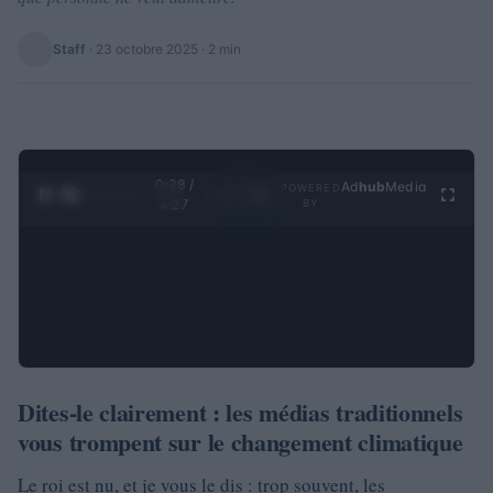
Staff
·
23 octobre 2025
· 2 min
0:28 /
Ad
hub
Media
POWERED
1
/
4
4:27
BY
Dites-le clairement : les médias traditionnels
vous trompent sur le changement climatique
Le roi est nu, et je vous le dis : trop souvent, les