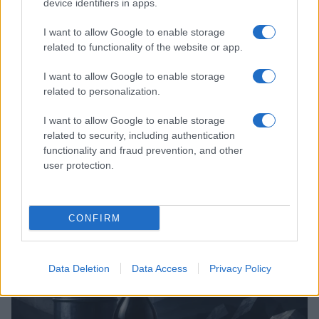
device identifiers in apps.
I want to allow Google to enable storage
related to functionality of the website or app.
I want to allow Google to enable storage
related to personalization.
Brent chute de 8,3% : les matières premières corrigent en août
I want to allow Google to enable storage
2026
related to security, including authentication
Juliette Bernard · 7 Août 2026
functionality and fraud prevention, and other
user protection.
NEWS
CONFIRM
Data Deletion
Data Access
Privacy Policy