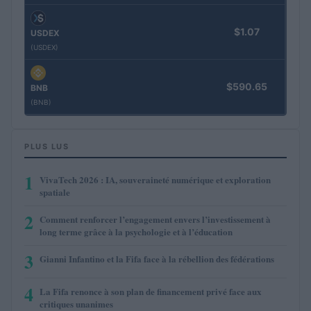
$1.07
USDEX
(USDEX)
$590.65
BNB
(BNB)
PLUS LUS
1
VivaTech 2026 : IA, souveraineté numérique et exploration
spatiale
2
Comment renforcer l’engagement envers l’investissement à
long terme grâce à la psychologie et à l’éducation
3
Gianni Infantino et la Fifa face à la rébellion des fédérations
4
La Fifa renonce à son plan de financement privé face aux
critiques unanimes