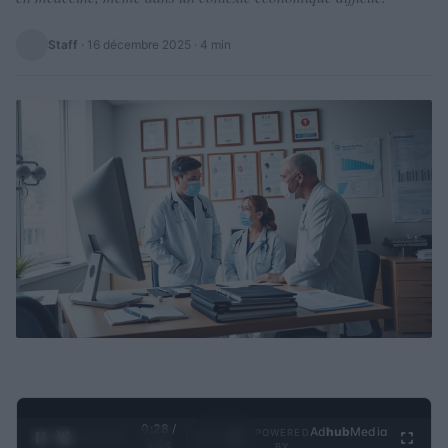
Staff
·
16 décembre 2025
· 4 min
0:29 /
Ad
hub
Media
POWERED
1
/
4
3:55
BY