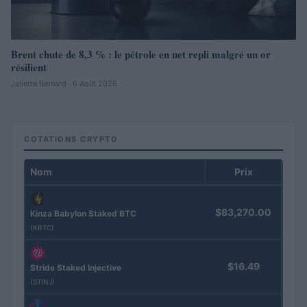
Brent chute de 8,3 % : le pétrole en net repli malgré un or
résilient
Juliette Bernard · 6 Août 2026
COTATIONS CRYPTO
Nom
Prix
$83,270.00
Kinza Babylon Staked BTC
(KBTC)
$16.49
Stride Staked Injective
(STINJ)