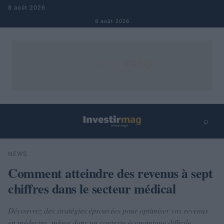
Aller au contenu
8 août 2026
8 août 2026
⌕
×
⌕
NEWS
Rechercher
Comment atteindre des revenus à sept
chiffres dans le secteur médical
Découvrez des stratégies éprouvées pour optimiser vos revenus
en médecine, même dans un contexte économique difficile.