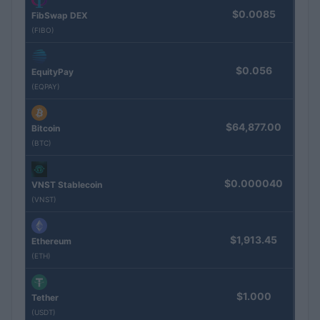
$0.0085
FibSwap DEX
(FIBO)
$0.056
EquityPay
(EQPAY)
$64,877.00
Bitcoin
(BTC)
$0.000040
VNST Stablecoin
(VNST)
$1,913.45
Ethereum
(ETH)
$1.000
Tether
(USDT)